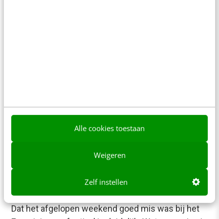
CONTENT & COMMUNICATIE
Waarom ‘vroeger was alles beter’ een
mythe is
Het is begrijpelijk dat het soms lijkt alsof alles
achteruitgaat, vooral als we ons laten leiden door
de media. Deze denkwijze kan…
Niels Vink
·
2 jaar geleden
Alle cookies toestaan
Weigeren
CONTENT & COMMUNICATIE
Zelf instellen
Crisis bij Eurovisie Songfestival? Joost
mag het weten! [7 lessen]
Dat het afgelopen weekend goed mis was bij het