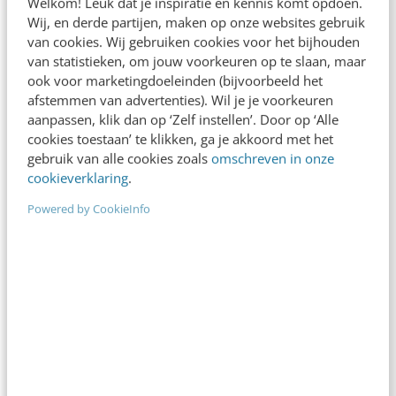
Welkom! Leuk dat je inspiratie en kennis komt opdoen.
Wij, en derde partijen, maken op onze websites gebruik
van cookies. Wij gebruiken cookies voor het bijhouden
van statistieken, om jouw voorkeuren op te slaan, maar
ook voor marketingdoeleinden (bijvoorbeeld het
afstemmen van advertenties). Wil je je voorkeuren
aanpassen, klik dan op ‘Zelf instellen’. Door op ‘Alle
CONTENT & COMMUNICATIE
cookies toestaan’ te klikken, ga je akkoord met het
De 9 meest opvallende media-momenten
gebruik van alle cookies zoals
omschreven in onze
van 2024 [tot nu toe]
cookieverklaring
.
In negen maanden kan onwijs veel gebeuren. Zo
Powered by CookieInfo
zijn afschuwelijke oorlogen ontketend, nieuwe
kabinetten gevormd en vele baby’s geboren… 2024
heeft ons…
Annabella Rijksen & Beatrijs Jansen
·
2 jaar geleden