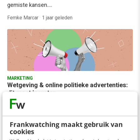
gemiste kansen.…
Femke Marcar
·
1 jaar geleden
MARKETING
Wetgeving & online politieke advertenties:
dit moet je weten
Als er één sector is die altijd in het middelpunt van
de aandacht staat als het om betaalde media gaat,
is het…
Frankwatching maakt gebruik van
cookies
Femke Marcar
·
2 jaar geleden