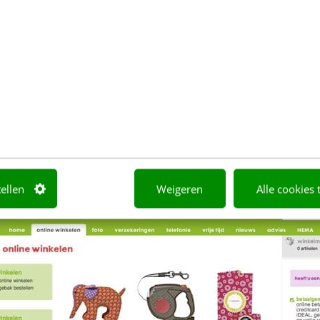
ging was dat HEMA gevoel online te brengen. Ieder
webwinkel eruit ziet.
Bol
,
Amazon
,
Wehkamp
. Maar
 die bijzondere eenvoud.”
ieuwe oplossingen bedenken voor: Hoe maak je s
 fysieke HEMA winkelmandje? Item erin, eruit, ander
rder te kijken dan het boodschappenlijstje? Hoe ku
 de aandacht brengen dat het aanvoelt als een tip?
tellen
Weigeren
Alle cookies 