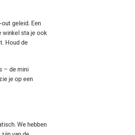
-out geleid. Een
 winkel sta je ook
pt. Houd de
s – de mini
zie je op een
atisch. We hebben
zijn van de