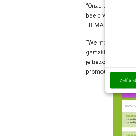
“Onze grote uitda
beeld van hoe een 
HEMA, hebben niet
“We moesten dus n
gemakkelijk als je
je bezoekers om ve
promoties zo onder
Zelf ins