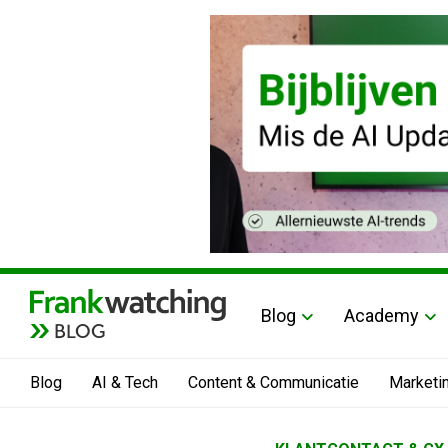
Blog
Academy
BLOG
Blog
AI & Tech
Content & Communicatie
Marketi
Home