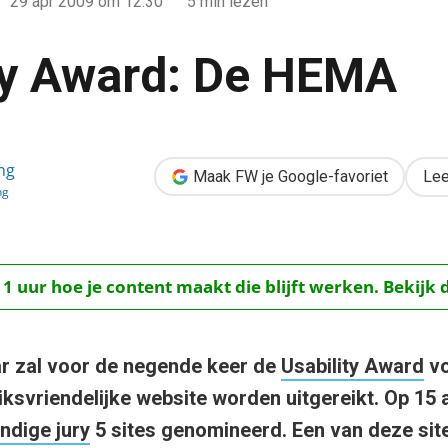
29 apr 2009
om 12:30
5 min lezen
ty Award: De HEMA
ng
MA
Maak FW je Google-favoriet
Lee
ng
 1 uur hoe je content maakt die blijft werken. Bekijk 
aar zal voor de negende keer de
Usability Award
vo
ksvriendelijke website worden uitgereikt. Op 15 a
ndige jury
5 sites genomineerd. Een van deze site