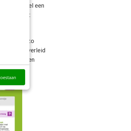
een heeft wel een
 die zijn niet
hoppen net zo
 erin… Hoe verleid
n je acties en
”
toestaan