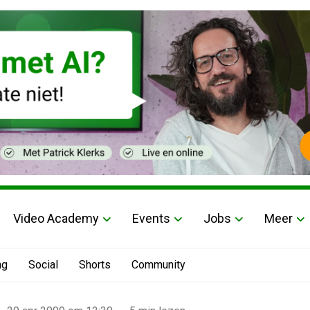
Video Academy
Events
Jobs
Meer
ng
Social
Shorts
Community