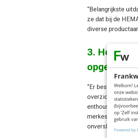
“Belangrijkste uit
ze dat bij de HEM
diverse productaan
3. Hoe zijn
opgelost?
Frankw
Welkom! Leu
“Er bestaat zoiet
onze websit
overzichtelijkheid 
statistiek
(bijvoorbee
enthousiaste react
op ‘Zelf in
merkessentie en is
gebruik van
onverslaanbare bas
Powered by 