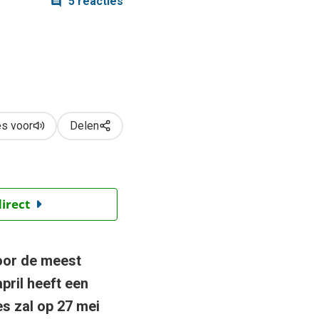
5 reacties
s voor
Delen
direct
or de meest
pril heeft een
s zal op 27 mei