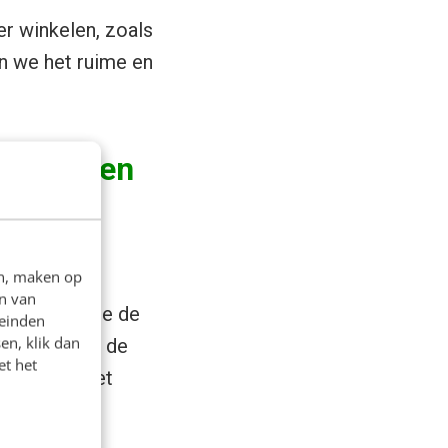
er winkelen, zoals
n we het ruime en
problemen
en, maken op
trouwen,
n van
rlands getuige de
leinden
en, klik dan
el zit ‘m in de
et het
 HEMA wil met
jker maken.”