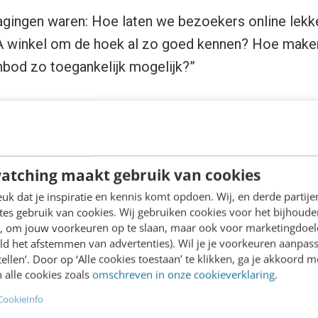
dagingen waren: Hoe laten we bezoekers online lekk
A winkel om de hoek al zo goed kennen? Hoe make
bod zo toegankelijk mogelijk?”
 die uitdagingen aangepakt en 
atching maakt gebruik van cookies
k dat je inspiratie en kennis komt opdoen. Wij, en derde partij
s als een HEMA gevoel. Het heeft te maken met ver
es gebruik van cookies. Wij gebruiken cookies voor het bijhoude
en transparantie. En het is niet alleen typisch Nede
en, om jouw voorkeuren op te slaan, maar ook voor marketingdoe
ld het afstemmen van advertenties). Wil je je voorkeuren aanpass
ies op de nieuwe HEMA winkel in Frankrijk. Dat gevo
stellen’. Door op ‘Alle cookies toestaan’ te klikken, ga je akkoord m
 terug te vinden tot in detail: bijzondere eenvoud.
 alle cookies zoals
omschreven in onze cookieverklaring
.
isartikelen het dagelijks leven leuker en gemakkeli
CookieInfo