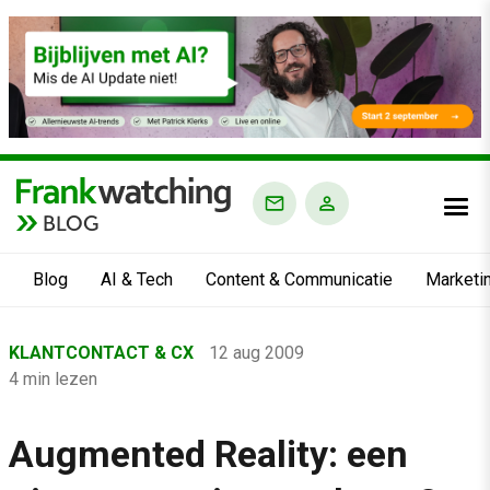
BLOG
Blog
AI & Tech
Content & Communicatie
Marketi
Home
KLANTCONTACT & CX
12 aug 2009
›
4 min lezen
Blog
›
Augmented Reality: een
Klantcontact & CX