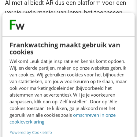
Al met al biedt AR dus een platform voor een
vernieuwde manier van leren: het toepassen
van complexe data en het kennis nemen van
gedetailleerde informatie over fysieke
objecten. Eerder dus een technologie die zich
Frankwatching maakt gebruik van
cookies
leent voor het toegepaste leren, het in de
praktijk brengen van het geleerde in plaats van
Welkom! Leuk dat je inspiratie en kennis komt opdoen.
Wij, en derde partijen, maken op onze websites gebruik
het verstrekken van uitleg omtrent abstracte
van cookies. Wij gebruiken cookies voor het bijhouden
thema’s.
van statistieken, om jouw voorkeuren op te slaan, maar
ook voor marketingdoeleinden (bijvoorbeeld het
afstemmen van advertenties). Wil je je voorkeuren
aanpassen, klik dan op ‘Zelf instellen’. Door op ‘Alle
cookies toestaan’ te klikken, ga je akkoord met het
Stel je eigen opleiding samen: 5, 6
gebruik van alle cookies zoals
omschreven in onze
cookieverklaring
.
of 7 dagen leren
Powered by CookieInfo