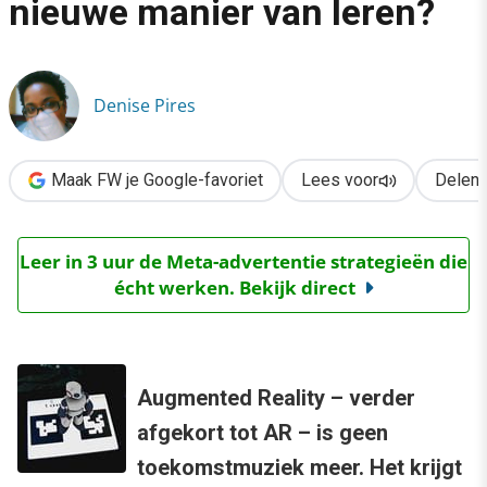
nieuwe manier van leren?
›
Augmented Reality: een nieuwe manier van leren?
Denise Pires
Maak FW je Google-favoriet
Lees voor
Delen
Leer in 3 uur de Meta-advertentie strategieën die
écht werken. Bekijk direct
Augmented Reality – verder
afgekort tot AR – is geen
toekomstmuziek meer. Het krijgt