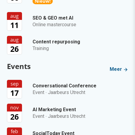
Nieuw!
aug
SEO & GEO met AI
11
Online mastercourse
aug
Content repurposing
26
Training
Events
Meer
sep
Conversational Conference
17
Event
·
Jaarbeurs Utrecht
nov
AI Marketing Event
26
Event
·
Jaarbeurs Utrecht
feb
SocialToday Event