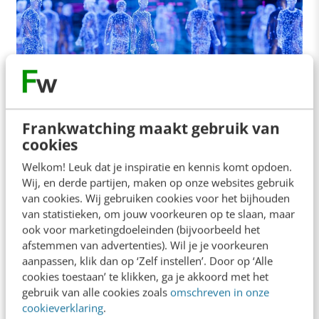
AI & TECH
Events in de metaverse: inspiratie,
ervaringen & eerste stappen
Frankwatching maakt gebruik van
De meeste evenementen gaan over het verbinden
cookies
van mensen met een gedeelde, waardevolle
Welkom! Leuk dat je inspiratie en kennis komt opdoen.
ervaring. Of dat nu tijdens een concert in een…
Wij, en derde partijen, maken op onze websites gebruik
van cookies. Wij gebruiken cookies voor het bijhouden
Jan Scheele
·
4 jaar geleden
van statistieken, om jouw voorkeuren op te slaan, maar
ook voor marketingdoeleinden (bijvoorbeeld het
afstemmen van advertenties). Wil je je voorkeuren
aanpassen, klik dan op ‘Zelf instellen’. Door op ‘Alle
cookies toestaan’ te klikken, ga je akkoord met het
gebruik van alle cookies zoals
omschreven in onze
cookieverklaring
.