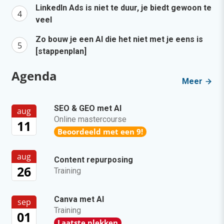
LinkedIn Ads is niet te duur, je biedt gewoon te
veel
Zo bouw je een AI die het niet met je eens is
[stappenplan]
Agenda
Meer
SEO & GEO met AI
aug
Online mastercourse
11
Beoordeeld met een 9!
aug
Content repurposing
26
Training
Canva met AI
sep
Training
01
Laatste plekken