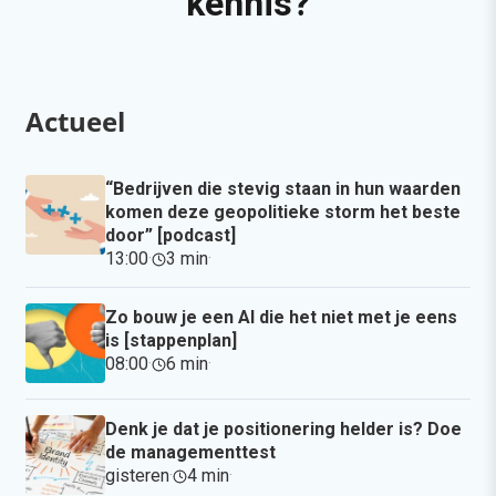
kennis?
Actueel
“Bedrijven die stevig staan in hun waarden
komen deze geopolitieke storm het beste
door” [podcast]
13:00
·
3 min
·
Zo bouw je een AI die het niet met je eens
is [stappenplan]
08:00
·
6 min
·
Denk je dat je positionering helder is? Doe
de managementtest
gisteren
·
4 min
·