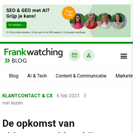
BLOG
Blog
AI & Tech
Content & Communicatie
Marketi
Home
KLANTCONTACT & CX
6 feb 2023
3
›
min lezen
Blog
›
De opkomst van
Klantcontact & CX