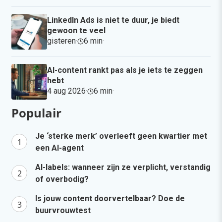
LinkedIn Ads is niet te duur, je biedt
gewoon te veel
gisteren
·
6 min
·
AI-content rankt pas als je iets te zeggen
hebt
4 aug 2026
·
6 min
·
Populair
Je ‘sterke merk’ overleeft geen kwartier met
een AI-agent
AI-labels: wanneer zijn ze verplicht, verstandig
of overbodig?
Is jouw content doorvertelbaar? Doe de
buurvrouwtest