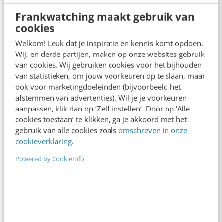
klantcontact
Frankwatching maakt gebruik van
cookies
Videogesprekken met je klanten voeren is dus
Welkom! Leuk dat je inspiratie en kennis komt opdoen.
Wij, en derde partijen, maken op onze websites gebruik
een goed begin, maar deze technologie
van cookies. Wij gebruiken cookies voor het bijhouden
ontwikkelt zich snel. Het is belangrijk om op de
van statistieken, om jouw voorkeuren op te slaan, maar
ook voor marketingdoeleinden (bijvoorbeeld het
hoogte te blijven van de nieuwste
afstemmen van advertenties). Wil je je voorkeuren
mogelijkheden in videogesprekken. Zo kun je je
aanpassen, klik dan op ‘Zelf instellen’. Door op ‘Alle
cookies toestaan’ te klikken, ga je akkoord met het
klanten buiten de traditionele
gebruik van alle cookies zoals
omschreven in onze
communicatiekanalen ook blijven kunnen
cookieverklaring
.
helpen bij minder vaak voorkomende situaties.
Powered by CookieInfo
En kun je elke klant de gepersonaliseerde hulp
bieden die zij nodig hebben.
Dit artikel kwam mede tot stand door Jan