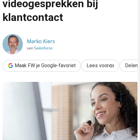
videogesprekken bij
›
klantcontact
De opkomst van videogesprekken bij klantcontact
Marko Kiers
van
Salesforce
Maak FW je Google-favoriet
Lees voor
Delen