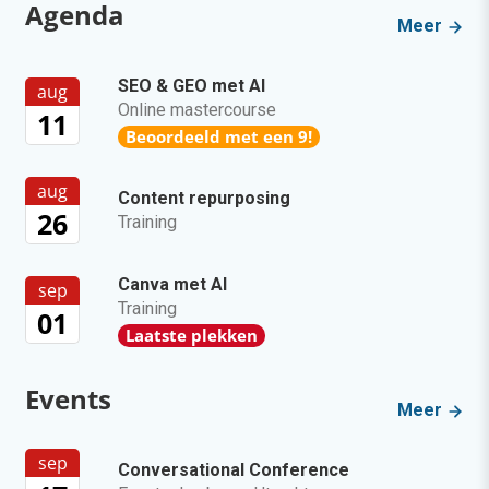
Agenda
Meer
SEO & GEO met AI
aug
Online mastercourse
11
Beoordeeld met een 9!
aug
Content repurposing
26
Training
Canva met AI
sep
Training
01
Laatste plekken
Events
Meer
sep
Conversational Conference