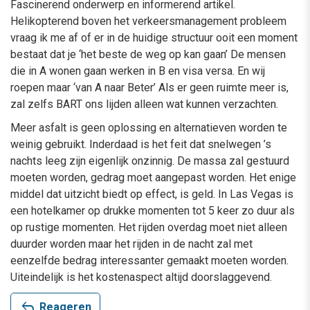
Fascinerend onderwerp en informerend artikel.
Helikopterend boven het verkeersmanagement probleem
vraag ik me af of er in de huidige structuur ooit een moment
bestaat dat je ‘het beste de weg op kan gaan’ De mensen
die in A wonen gaan werken in B en visa versa. En wij
roepen maar ‘van A naar Beter’ Als er geen ruimte meer is,
zal zelfs BART ons lijden alleen wat kunnen verzachten.
Meer asfalt is geen oplossing en alternatieven worden te
weinig gebruikt. Inderdaad is het feit dat snelwegen ’s
nachts leeg zijn eigenlijk onzinnig. De massa zal gestuurd
moeten worden, gedrag moet aangepast worden. Het enige
middel dat uitzicht biedt op effect, is geld. In Las Vegas is
een hotelkamer op drukke momenten tot 5 keer zo duur als
op rustige momenten. Het rijden overdag moet niet alleen
duurder worden maar het rijden in de nacht zal met
eenzelfde bedrag interessanter gemaakt moeten worden.
Uiteindelijk is het kostenaspect altijd doorslaggevend.
reply
Reageren