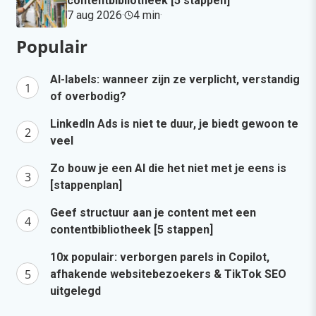
contentbibliotheek [5 stappen]
7 aug 2026
·
4 min
·
Populair
AI-labels: wanneer zijn ze verplicht, verstandig
of overbodig?
LinkedIn Ads is niet te duur, je biedt gewoon te
veel
Zo bouw je een AI die het niet met je eens is
[stappenplan]
Geef structuur aan je content met een
contentbibliotheek [5 stappen]
10x populair: verborgen parels in Copilot,
afhakende websitebezoekers & TikTok SEO
uitgelegd