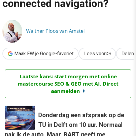
connected navigation?
›
Geen files meer met connected navigation?
Walther Ploos van Amstel
Maak FW je Google-favoriet
Lees voor
Delen
Laatste kans: start morgen met online
mastercourse SEO & GEO met AI. Direct
aanmelden
Donderdag een afspraak op de
TU in Delft om 10 uur. Normaal
pak ik de auto. Maar, BART geeft me