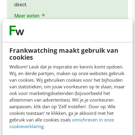
direct.
Meer weten
Frankwatching maakt gebruik van
cookies
Contact
Redactie
Welkom! Leuk dat je inspiratie en kennis komt opdoen.
Wij, en derde partijen, maken op onze websites gebruik
redactie@frankwatching.com
van cookies. Wij gebruiken cookies voor het bijhouden
van statistieken, om jouw voorkeuren op te slaan, maar
+31 30 200 1045
ook voor marketingdoeleinden (bijvoorbeeld het
Tarieven
afstemmen van advertenties). Wil je je voorkeuren
Meer contactopties
aanpassen, klik dan op ‘Zelf instellen’. Door op ‘Alle
cookies toestaan’ te klikken, ga je akkoord met het
gebruik van alle cookies zoals
omschreven in onze
Frankwatching
cookieverklaring
.