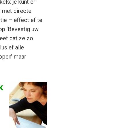
ls: je kunt er
e met directe
ie – effectief te
op ‘Bevestig uw
weet dat ze zo
lusief alle
kopen’ maar
k