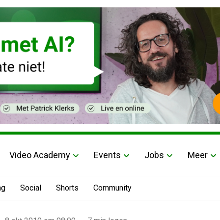
Video Academy
Events
Jobs
Meer
ng
Social
Shorts
Community