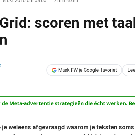
8 okt 2010
om 08:00
7 min lezen
Grid: scoren met taa
en
taakgericht schrijven
e
Maak FW je Google-favoriet
Lee
s
r de Meta-advertentie strategieën die écht werken. Be
e je weleens afgevraagd waarom je teksten soms