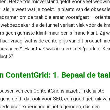
n. Hetzelfde misverstand geldt voor veel webwinke
 als je weet wat je zoekt. In plaats van de obsessi
aadzamer om de taak die eraan voorafgaat – oriëntat
webbezoeker die de funnel verlaat vlak vóór de kn
ers geen gemiste klant, maar een slimme klant. Zij 
haar vraag ‘wat is de echte prijs van dit product, inc
eslagen?’. Haar taak was immers niet ‘product X 
uct X’.
 ContentGrid: 1. Bepaal de taa
assen van een ContentGrid is inzicht in de juiste
rigens geldt dat ook voor SEO, een goed gebruik van
oede user experience in het algemeen, dus een