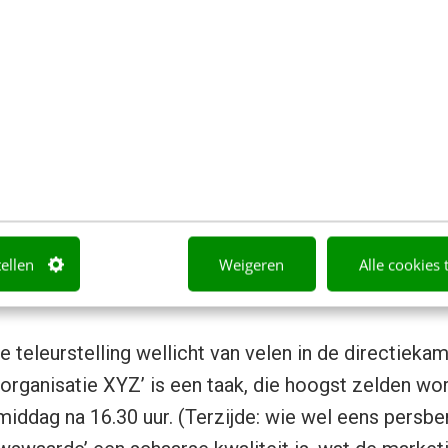
et geval van een website meestal een gebruikerstaa
ContentGrid: 5 W’s en H
id dat iedereen kent, dat hoort bij het schema ‘nie
vragen ‘Wie? Wat? Waar? Wanneer? Waarom? en Ho
npas gebruikt. Ook voor teksten die helemaal geen 
en dan ook niet bedoeld voor een lezer die het ‘nie
tellen
Weigeren
Alle cookies 
e teleurstelling wellicht van velen in de directiekame
organisatie XYZ’ is een taak, die hoogst zelden wor
iddag na 16.30 uur. (Terzijde: wie wel eens persberi