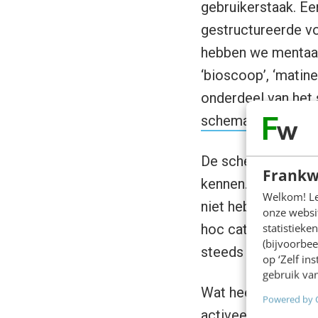
gebruikerstaak. Ee
gestructureerde v
hebben we mentaal
‘bioscoop’, ‘matin
onderdeel van het 
schematheorie
.
De schematheorie s
Frankw
kennen. Sterker no
Welkom! Leu
niet hebben gezien
onze websit
statistiek
hoc categorieën v
(bijvoorbee
steeds standaard c
op ‘Zelf in
gebruik van
Wat heeft goede co
Powered by 
activeert het juis