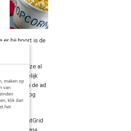
:
er bij hoort is de
schema dat ze al
ie ze feitelijk
en, maken op
schemata’ en de ad
n van
leinden
heorie) is nog
en, klik dan
et het
 goed ContentGrid
van dat schema.