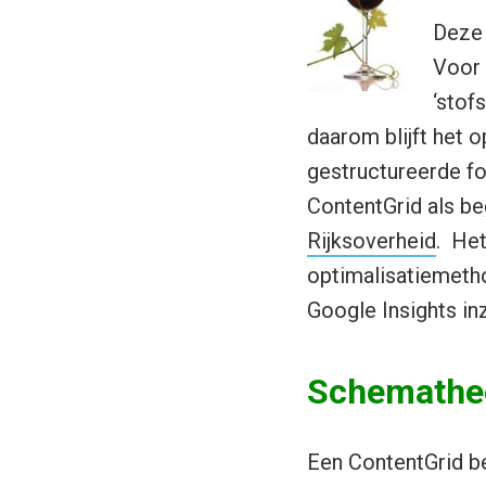
Deze 
Voor 
‘stof
daarom blijft het 
gestructureerde f
ContentGrid als b
Rijksoverheid
. Het
optimalisatiemetho
Google Insights i
Schemathe
Een ContentGrid be