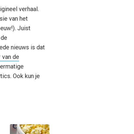
gineel verhaal.
sie van het
euw!). Juist
 de
ede nieuws is dat
r van de
fermatige
ics. Ook kun je