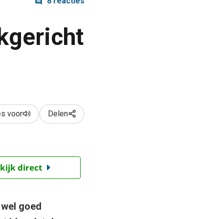
8 reacties
kgericht
s voor
Delen
kijk direct
 wel goed