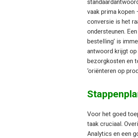
standaardantwoorde
vaak prima kopen –
conversie is het r
ondersteunen. Een 
bestelling’ is imm
antwoord krijgt op 
bezorgkosten en to
‘oriënteren op prod
Stappenplan
Voor het goed toep
taak cruciaal. Ove
Analytics en een g