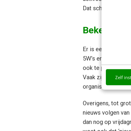
Dat schema is in h
Bekendste 
Er is een ContentGr
5W’s en de H. De 
ook te pas en te o
Vaak zijn de tekst
Zelf ins
organisatie XYZ’.
Overigens, tot grot
nieuws volgen van 
dan nog op vrijdagm