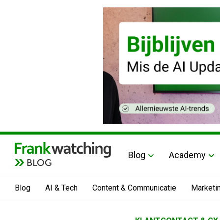
Blog
Academy
BLOG
Blog
AI & Tech
Content & Communicatie
Marketi
Home