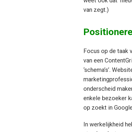
weet ook dat ‘nieu
van zegt.)
Positioner
Focus op de taak v
van een ContentGri
‘schema’s’. Websi
marketingprofessio
onderscheid maken
enkele bezoeker ka
op zoekt in Google
In werkelijkheid 