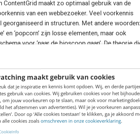
n ContentGrid maakt zo optimaal gebruik van de
oorkennis van een webbezoeker. Veel voorkennis
 georganiseerd in structuren. Met andere woorden
ee’ en ‘popcorn’ zijn losse elementen, maar ook
schema voor ‘naar de bioscoop gaan’. De theorie die 
telt dat mensen graag informatie inpassen in een 
atching maakt gebruik van cookies
g, dat doen ze zo graag dat ze ook dingen inpassen d
k dat je inspiratie en kennis komt opdoen. Wij, en derde partij
. Verwante begrippen zijn ‘rol schemata’ en ‘event 
es gebruik van cookies. Wij gebruiken cookies voor het bijhoude
en, om jouw voorkeuren op te slaan, maar ook voor marketingdoe
an
Barsalou
. De schematheorie (officieel schematat
ld het afstemmen van advertenties). Wil je je voorkeuren aanpass
ollegestof voor studenten cognitieve psychologie.
stellen’. Door op ‘Alle cookies toestaan’ te klikken, ga je akkoord m
 alle cookies zoals
omschreven in onze cookieverklaring
.
ntent daarmee te maken? Feitelijk heel veel. Een
CookieInfo
te ‘schema’ en presenteert alle standaardelementen 