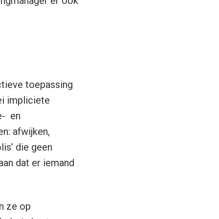
tingmanager er ook
ctieve toepassing
i impliciete
e- en
n: afwijken,
is’ die geen
taan dat er iemand
n ze op