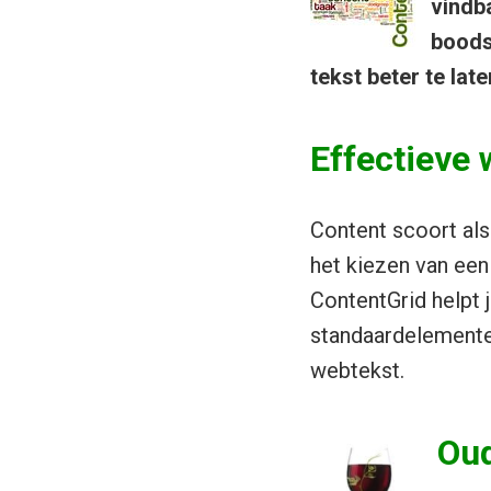
vindba
boods
tekst beter te la
Effectieve 
Content scoort al
het kiezen van een
ContentGrid helpt 
standaardelementen
webtekst.
Oud