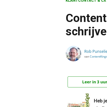
KLANTCONTACT & CX
›
Blog
Content
›
Klantcontact & CX
schrijv
›
ContentGrid: scoren met 
Rob Punseli
van
ContentKing
Leer in 3 uu
Heb j