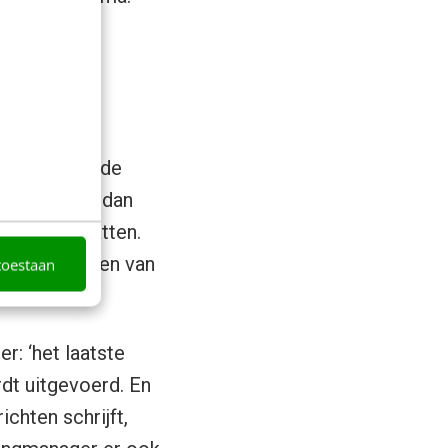
k.
uws volgen’: de
e?’ worden dan
nieuws bevatten.
uws wil volgen van
toestaan
r: ‘het laatste
dt uitgevoerd. En
chten schrijft,