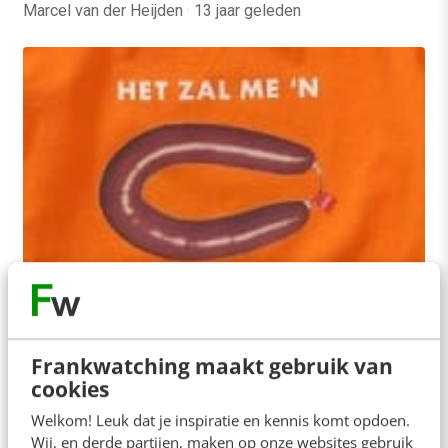
Marcel van der Heijden
·
13 jaar geleden
MARKETING
Breng je fans in beweging: 3 soorten
Facebook-content die likes opleveren
Frankwatching maakt gebruik van
Een lauw onthaal van hun Facebook posts is vaak
cookies
even wennen voor communicatieafdelingen. "Goh,
Welkom! Leuk dat je inspiratie en kennis komt opdoen.
slechts 2 likes voor ons bericht ‘Filiaal in…
Wij, en derde partijen, maken op onze websites gebruik