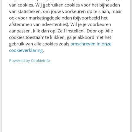
van cookies. Wij gebruiken cookies voor het bijhouden
Erik Weijers
·
14 jaar geleden
van statistieken, om jouw voorkeuren op te slaan, maar
ook voor marketingdoeleinden (bijvoorbeeld het
afstemmen van advertenties). Wil je je voorkeuren
aanpassen, klik dan op ‘Zelf instellen’. Door op ‘Alle
cookies toestaan’ te klikken, ga je akkoord met het
gebruik van alle cookies zoals
omschreven in onze
cookieverklaring
.
Powered by CookieInfo
KLANTCONTACT & CX
Community voor drukbezette doelgroep: de
succesfactoren
Hoe hou je een research community drie maanden
of langer goed draaiend als je te maken hebt met
een doelgroep die weinig…