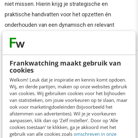
niet missen. Hierin krijg je strategische en
praktische handvatten voor het opzetten én
onderhouden van een dynamisch en relevant
netwerk.
Meer weten of direct aanmelden?
Frankwatching maakt gebruik van
cookies
Anderen lezen ook
Welkom! Leuk dat je inspiratie en kennis komt opdoen.
Wij, en derde partijen, maken op onze websites gebruik
van cookies. Wij gebruiken cookies voor het bijhouden
Reflecteer met AI: 5 vragen die je een betere
van statistieken, om jouw voorkeuren op te slaan, maar
marketeer maken
ook voor marketingdoeleinden (bijvoorbeeld het
3 min
·
Kim Pot
afstemmen van advertenties). Wil je je voorkeuren
aanpassen, klik dan op ‘Zelf instellen’. Door op ‘Alle
cookies toestaan’ te klikken, ga je akkoord met het
Je merk opleveren? Waarom een PDF niet
gebruik van alle cookies zoals
omschreven in onze
meer genoeg is