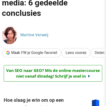
media: 6 gedeelde
›
conclusies
Geld verdienen met social media: 6 gedeelde conclusies
Martine Verweij
Maak FW je Google-favoriet
Lees voor
Delen
Van SEO naar GEO? Mis de online mastercourse
niet vanaf dinsdag! Schrijf je snel in
Hoe slaag je erin om op een