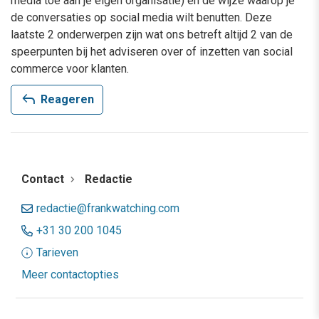
media toe aan je eigen organisatie) en de wijze waarop je
de conversaties op social media wilt benutten. Deze
laatste 2 onderwerpen zijn wat ons betreft altijd 2 van de
speerpunten bij het adviseren over of inzetten van social
commerce voor klanten.
reply
Reageren
Contact
Redactie
redactie@frankwatching.com
+31 30 200 1045
Tarieven
Meer contactopties