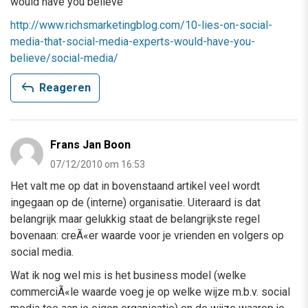
would have you believe
http://www.richsmarketingblog.com/10-lies-on-social-
media-that-social-media-experts-would-have-you-
believe/social-media/
reply
Reageren
Frans Jan Boon
07/12/2010 om 16:53
Het valt me op dat in bovenstaand artikel veel wordt
ingegaan op de (interne) organisatie. Uiteraard is dat
belangrijk maar gelukkig staat de belangrijkste regel
bovenaan: creÃ«er waarde voor je vrienden en volgers op
social media.
Wat ik nog wel mis is het business model (welke
commerciÃ«le waarde voeg je op welke wijze m.b.v. social