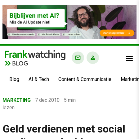
BLOG
Blog
AI & Tech
Content & Communicatie
Marketi
Home
MARKETING
7 dec 2010
5 min
›
lezen
Blog
›
Geld verdienen met social
Marketing