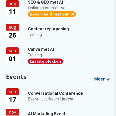
SEO & GEO met AI
aug
Online mastercourse
11
Beoordeeld met een 9!
aug
Content repurposing
26
Training
Canva met AI
sep
Training
01
Laatste plekken
Events
Meer
sep
Conversational Conference
17
Event
·
Jaarbeurs Utrecht
nov
AI Marketing Event