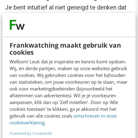
Je bent intuïtief al niet geneigd te denken dat
grote bedrijven hier goed toe in staat zijn, maar
dit blijkt ook nog eens in de praktijk. Een groot
aantal bedrijven dat wij hebben gesproken
Frankwatching maakt gebruik van
zoekt op een bijna koortsachtige manier naar
cookies
goede ideeën voor contentgerelateerde
Welkom! Leuk dat je inspiratie en kennis komt opdoen.
concepten. Als je zelf niet zo creatief bent, kan
Wij, en derde partijen, maken op onze websites gebruik
van cookies. Wij gebruiken cookies voor het bijhouden
je uiteraard de ‘crowd’ benutten. Dan moet je de
van statistieken, om jouw voorkeuren op te slaan, maar
crowd wel toegang verschaffen; voeten in de
ook voor marketingdoeleinden (bijvoorbeeld het
afstemmen van advertenties). Wil je je voorkeuren
klei is dan ook het devies wat betekent dat een
aanpassen, klik dan op ‘Zelf instellen’. Door op ‘Alle
VP Knowledge, Innovation & Technology bij
cookies toestaan’ te klikken, ga je akkoord met het
Siemens dagelijks op Twitter is te vinden.
gebruik van alle cookies zoals
omschreven in onze
cookieverklaring
.
Powered by CookieInfo
6. Last but not least: wees voorbereid