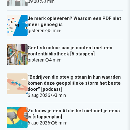
09:00
·
3 min
·
Je merk opleveren? Waarom een PDF niet
meer genoeg is
gisteren
·
5 min
·
Geef structuur aan je content met een
contentbibliotheek [5 stappen]
gisteren
·
4 min
·
“Bedrijven die stevig staan in hun waarden
komen deze geopolitieke storm het beste
door” [podcast]
6 aug 2026
·
3 min
·
Zo bouw je een AI die het niet met je eens
is [stappenplan]
6 aug 2026
·
6 min
·