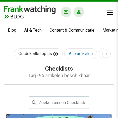
BLOG
Blog
AI & Tech
Content & Communicatie
Marketi
›
Ontdek alle topics
Alle artikelen
AI & Te
Checklists
Tag
·
96 artikelen beschikbaar