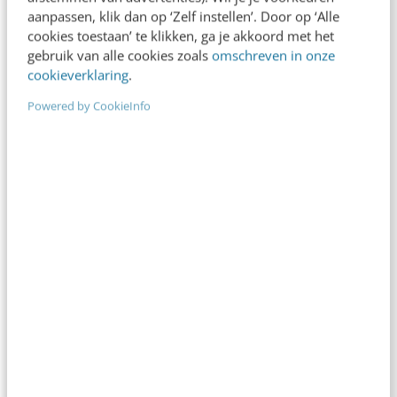
webredacteur. Maar…
aanpassen, klik dan op ‘Zelf instellen’. Door op ‘Alle
cookies toestaan’ te klikken, ga je akkoord met het
Niels Vonk
·
14 jaar geleden
gebruik van alle cookies zoals
omschreven in onze
cookieverklaring
.
Powered by CookieInfo
KLANTCONTACT & CX
4 tips om toegankelijkheid eenvoudig in te
passen in je ontwerpproces
Ben jij ervan overtuigd dat de gebruiker centraal
stellen in je project de sleutel is tot succes?