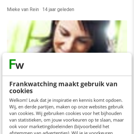
Mieke van Rein
·
14 jaar geleden
Frankwatching maakt gebruik van
cookies
MARKETING
Welkom! Leuk dat je inspiratie en kennis komt opdoen.
De zes C’s van een goede webredacteur
Wij, en derde partijen, maken op onze websites gebruik
Er wordt in het snel veranderde weblandschap
van cookies. Wij gebruiken cookies voor het bijhouden
steeds meer gevraagd van online professionals.
van statistieken, om jouw voorkeuren op te slaan, maar
Midden in het online werkveld staat de
ook voor marketingdoeleinden (bijvoorbeeld het
afstemmen van advertenties). Wil je je voorkeuren