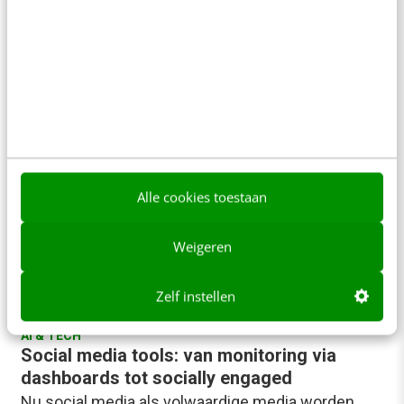
website regelmatig aan een test. Niet alleen om je
bezoeker…
Lonneke Theelen
·
14 jaar geleden
Alle cookies toestaan
Weigeren
Zelf instellen
AI & TECH
Social media tools: van monitoring via
dashboards tot socially engaged
Nu social media als volwaardige media worden