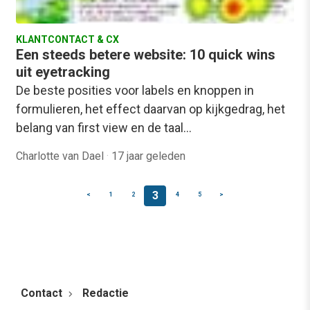
KLANTCONTACT & CX
Een steeds betere website: 10 quick wins
uit eyetracking
De beste posities voor labels en knoppen in
formulieren, het effect daarvan op kijkgedrag, het
belang van first view en de taal…
Charlotte van Dael
·
17 jaar geleden
3
<
1
2
4
5
>
Contact
Redactie