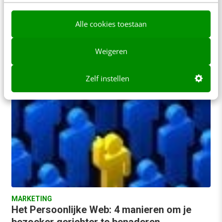
pakketselectie is van groot belang bij het starten
van een webshop. Ieder bedrijfsidee heeft haar
Alle cookies toestaan
specifieke doelstellingen, klantbehoefte…
Weigeren
Dennis Vreeke & Roman Markovski
·
16 jaar geleden
Zelf instellen
MARKETING
Het Persoonlijke Web: 4 manieren om je
bezoeker gerichter te benaderen