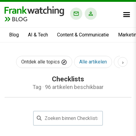
BLOG
Blog
AI & Tech
Content & Communicatie
Marketi
›
Ontdek alle topics
Alle artikelen
AI & Te
Checklists
Tag
·
96 artikelen beschikbaar