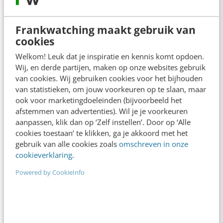
Louise Nell
·
16 jaar geleden
Frankwatching maakt gebruik van
cookies
Welkom! Leuk dat je inspiratie en kennis komt opdoen.
Wij, en derde partijen, maken op onze websites gebruik
van cookies. Wij gebruiken cookies voor het bijhouden
van statistieken, om jouw voorkeuren op te slaan, maar
ook voor marketingdoeleinden (bijvoorbeeld het
afstemmen van advertenties). Wil je je voorkeuren
aanpassen, klik dan op ‘Zelf instellen’. Door op ‘Alle
cookies toestaan’ te klikken, ga je akkoord met het
gebruik van alle cookies zoals
omschreven in onze
cookieverklaring
.
MARKETING
7 Google Analytics-tips van het Wereld
Powered by CookieInfo
Natuur Fonds
WNF wil komende jaren groeien naar een
achterban van 1 miljoen donateurs en 125.000