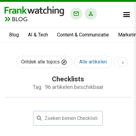
BLOG
Blog
AI & Tech
Content & Communicatie
Marketi
›
Ontdek alle topics
Alle artikelen
AI & Te
Checklists
Tag
·
96 artikelen beschikbaar