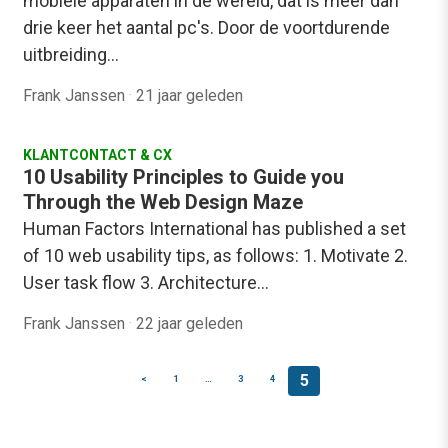
mobiele apparaten in de wereld, dat is meer dan
drie keer het aantal pc's. Door de voortdurende
uitbreiding…
Frank Janssen
·
21 jaar geleden
KLANTCONTACT & CX
10 Usability Principles to Guide you
Through the Web Design Maze
Human Factors International has published a set
of 10 web usability tips, as follows: 1. Motivate 2.
User task flow 3. Architecture…
Frank Janssen
·
22 jaar geleden
5
<
1
…
3
4