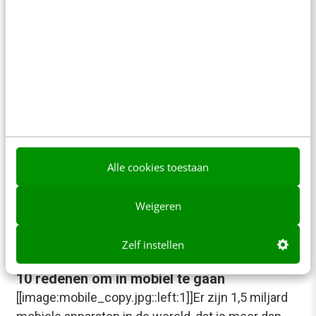
Alleen dan kan de website een…
Anneriek Poelman
·
19 jaar geleden
MARKETING
Tien stappen naar een succesvol Web 2.0
bedrijf
[[image:10steps.jpg::left:1]]"Wil je geld verdienen
in eigen huis? Ga dan niet in onroerend goed, ga
Alle cookies toestaan
geen Tupperware verkopen en wordt ook geen
spammer,…
Weigeren
Frank Janssen
·
21 jaar geleden
Zelf instellen
KLANTCONTACT & CX
10 redenen om in mobiel te gaan
[[image:mobile_copy.jpg::left:1]]Er zijn 1,5 miljard