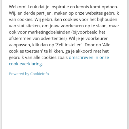
Welkom! Leuk dat je inspiratie en kennis komt opdoen.
Meer weten
Wij, en derde partijen, maken op onze websites gebruik
van cookies. Wij gebruiken cookies voor het bijhouden
van statistieken, om jouw voorkeuren op te slaan, maar
ook voor marketingdoeleinden (bijvoorbeeld het
afstemmen van advertenties). Wil je je voorkeuren
aanpassen, klik dan op ‘Zelf instellen’. Door op ‘Alle
cookies toestaan’ te klikken, ga je akkoord met het
gebruik van alle cookies zoals
omschreven in onze
cookieverklaring
.
Powered by CookieInfo
MARKETING
Focusgroepen: Hoe ontwikkel je een
website, samen met je klanten
Als marketeer wil je dat je website voldoet aan de
wensen en verwachtingen van haar bezoekers.