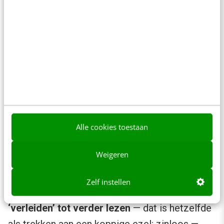
mens iets van snapt. In elk geval geldt: schrijf
belangrijke woorden waarop je gevonden wilt
worden zo veel mogelijk vooraan. Voorkom
echter dat je titel onleesbaar wordt.
3. Informatieve lead
Geef een samenvatting van je tekst
Alle cookies toestaan
De lead of inleiding van je tekst, vertelt je hele
Weigeren
verhaal nog een keer. Nu gebruik je iets meer
woorden en misschien wat meer details. Je
Zelf instellen
wilt de lezer in de inleiding
nadrukkelijk niet
‘verleiden’ tot verder lezen
— dat is hetzelfde
als trekken aan een koppige ezel: zinloos —