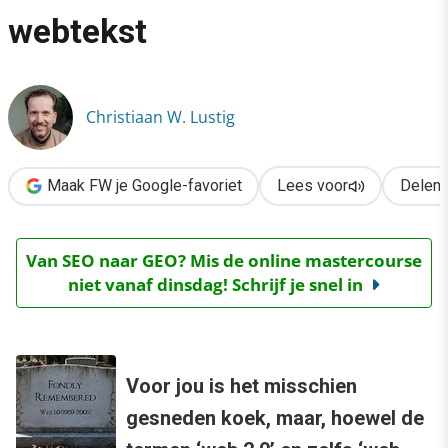
›
webtekst
7 praktische tips voor scanbare én vindbare webtekst
Christiaan W. Lustig
Maak FW je Google-favoriet
Lees voor
Delen
Van SEO naar GEO? Mis de online mastercourse
niet vanaf dinsdag! Schrijf je snel in
Voor jou is het misschien
gesneden koek, maar, hoewel de