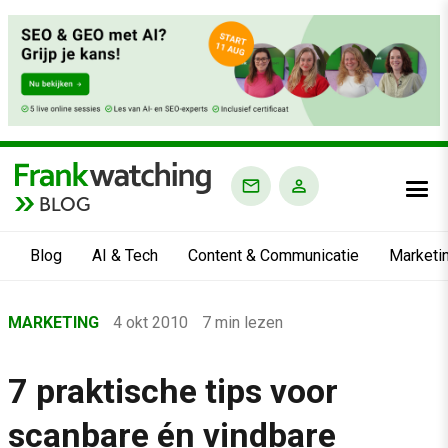
BLOG
Blog
AI & Tech
Content & Communicatie
Marketi
Home
MARKETING
4 okt 2010
7 min lezen
›
Blog
7 praktische tips voor
›
scanbare én vindbare
Marketing