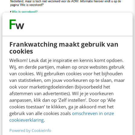
Voor de Sociale Verzekeringsbank (SVB) heb
Frankwatching maakt gebruik van
ik dit, met mijn collega’s en tekstschrijvers van
cookies
de opdrachtgever, effectief kunnen toepassen.
Welkom! Leuk dat je inspiratie en kennis komt opdoen.
Want hoewel de regel “De meeste mensen zijn
Wij, en derde partijen, maken op onze websites gebruik
van cookies. Wij gebruiken cookies voor het bijhouden
automatisch verzekerd voor de AOW” niet
van statistieken, om jouw voorkeuren op te slaan, maar
helemaal bovenaan staat, springt die wel
ook voor marketingdoeleinden (bijvoorbeeld het
afstemmen van advertenties). Wil je je voorkeuren
enorm in het oog.
aanpassen, klik dan op ‘Zelf instellen’. Door op ‘Alle
cookies toestaan’ te klikken, ga je akkoord met het
2. Informatieve titel
gebruik van alle cookies zoals
omschreven in onze
cookieverklaring
.
Powered by CookieInfo
Vat de kern van je verhaal in de titel