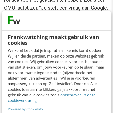
CMO laatst zei: “Je stelt een vraag aan Google,
krijgt het antwoord en je bent dat dus aan het
lezen, ik ben helemaal niet bezig met wie er
rechts staat.” Precies dát is het punt dat ik
Frankwatching maakt gebruik van
graag wil maken.
cookies
Welkom! Leuk dat je inspiratie en kennis komt opdoen.
En let op! Ik zeg zeker niet dat het nooit
Wij, en derde partijen, maken op onze websites gebruik
van cookies. Wij gebruiken cookies voor het bijhouden
waarde heeft om daar te staan, dat zou tekort
van statistieken, om jouw voorkeuren op te slaan, maar
door de bocht zijn, maar wel dat we kritischer
ook voor marketingdoeleinden (bijvoorbeeld het
afstemmen van advertenties). Wil je je voorkeuren
mogen zijn.
Zichtbaarheid
is niet automatisch
aanpassen, klik dan op ‘Zelf instellen’. Door op ‘Alle
iets waard. Het hangt af van het onderwerp, de
cookies toestaan’ te klikken, ga je akkoord met het
betrokkenheid van mensen daarbij, de vraag die
gebruik van alle cookies zoals
omschreven in onze
cookieverklaring
.
mensen dan invoeren en het antwoord dat
Powered by CookieInfo
Google geeft.