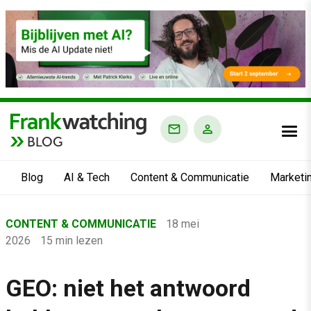
BLOG
Blog
AI & Tech
Content & Communicatie
Marketi
Home
CONTENT & COMMUNICATIE
18 mei
›
2026
15 min lezen
Blog
›
GEO: niet het antwoord
Content & Communicatie