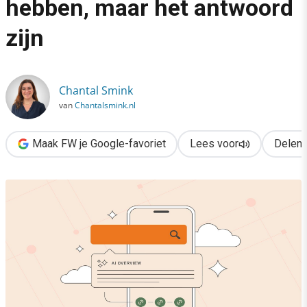
hebben, maar het antwoord
›
zijn
GEO: niet het antwoord hebben, maar het antwoord zijn
Chantal Smink
van
Chantalsmink.nl
Maak FW je Google-favoriet
Lees voor
Delen