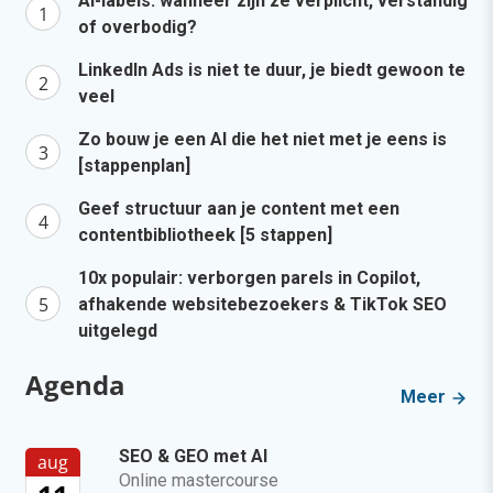
AI-labels: wanneer zijn ze verplicht, verstandig
of overbodig?
LinkedIn Ads is niet te duur, je biedt gewoon te
veel
Zo bouw je een AI die het niet met je eens is
[stappenplan]
Geef structuur aan je content met een
contentbibliotheek [5 stappen]
10x populair: verborgen parels in Copilot,
afhakende websitebezoekers & TikTok SEO
uitgelegd
Agenda
Meer
SEO & GEO met AI
aug
Online mastercourse