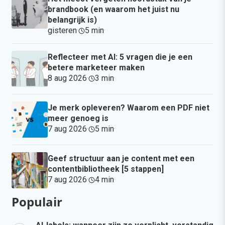
brandbook (en waarom het juist nu
belangrijk is)
gisteren
·
5 min
·
Reflecteer met AI: 5 vragen die je een
betere marketeer maken
8 aug 2026
·
3 min
·
Je merk opleveren? Waarom een PDF niet
meer genoeg is
7 aug 2026
·
5 min
·
Geef structuur aan je content met een
contentbibliotheek [5 stappen]
7 aug 2026
·
4 min
·
Populair