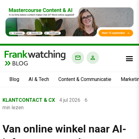
BLOG
Blog
AI & Tech
Content & Communicatie
Marketi
Home
KLANTCONTACT & CX
4 jul 2026
6
›
min lezen
Blog
›
Van online winkel naar AI-
Klantcontact & CX