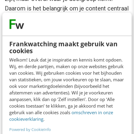
Daarom is het belangrijk om je content centraal
te beheren en automatisch te distribueren,
zowel naar je eigen webshop als naar elk ander
kanaal waar je doelgroep zich bevindt. Een
Frankwatching maakt gebruik van
hybride contentmanagementsysteem (cms)
cookies
helpt daarbij doordat zo’n systeem het hele
Welkom! Leuk dat je inspiratie en kennis komt opdoen.
contentdistributieproces ondersteunt.
Wij, en derde partijen, maken op onze websites gebruik
van cookies. Wij gebruiken cookies voor het bijhouden
Bovendien combineert het de flexibiliteit van
van statistieken, om jouw voorkeuren op te slaan, maar
een headless cms met de
ook voor marketingdoeleinden (bijvoorbeeld het
afstemmen van advertenties). Wil je je voorkeuren
gebruiksvriendelijkheid van een traditionele
aanpassen, klik dan op ‘Zelf instellen’. Door op ‘Alle
versie.
cookies toestaan’ te klikken, ga je akkoord met het
gebruik van alle cookies zoals
omschreven in onze
cookieverklaring
.
Powered by CookieInfo
Lees ook:
De verlaten winkelwagen-mail: de