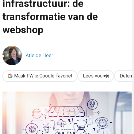
infrastructuur: de
›
transformatie van de
Van online winkel naar AI-infrastructuur: de transformatie van
webshop
Atie de Heer
Maak FW je Google-favoriet
Lees voor
Delen