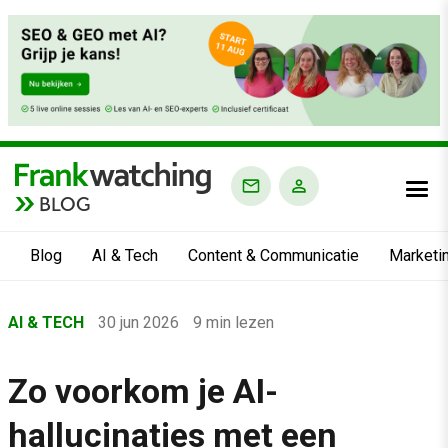
BLOG
Blog
AI & Tech
Content & Communicatie
Marketi
Home
AI & TECH
30 jun 2026
9 min lezen
›
Blog
Zo voorkom je AI-
›
hallucinaties met een
AI & Tech