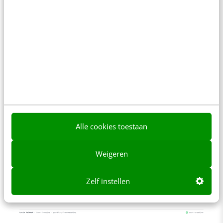
bestaat geen check voor. Dat is oordeel, en
oordeel laat zich niet automatiseren. De
controlelaag is er niet om de mens te
vervangen. Hij is er om te zorgen dat de mens
z’n aandacht aan het oordeel kan geven in
plaats van aan het naspeuren van elk cijfer.
Alle cookies toestaan
Weigeren
Zelf instellen