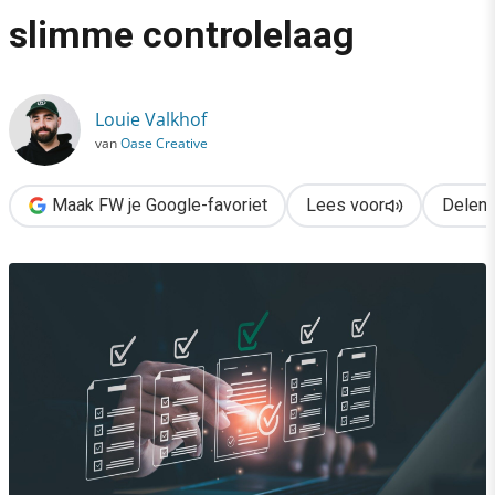
›
slimme controlelaag
Zo voorkom je AI-hallucinaties met een slimme controlelaag
Louie Valkhof
van
Oase Creative
Maak FW je Google-favoriet
Lees voor
Delen