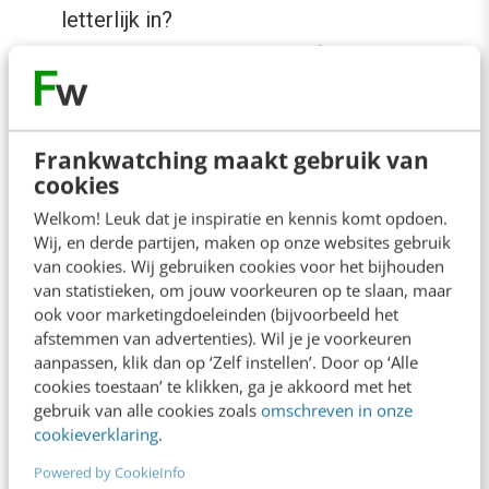
letterlijk in?
Een claim over een klant of project: klopt
hij met wat er in onze eigen projectdata
staat?
Frankwatching maakt gebruik van
Een feit over ons bedrijf: staat het op de
cookies
vaste lijst van bevestigde feiten die we
Welkom! Leuk dat je inspiratie en kennis komt opdoen.
bijhouden, met per feit de bron waar het
Wij, en derde partijen, maken op onze websites gebruik
vandaan komt? Niet ‘klinkt dit plausibel’,
van cookies. Wij gebruiken cookies voor het bijhouden
van statistieken, om jouw voorkeuren op te slaan, maar
want dat is weer een oordeel dat je aan het
ook voor marketingdoeleinden (bijvoorbeeld het
model overlaat. Maar: is dit terug te vinden
afstemmen van advertenties). Wil je je voorkeuren
aanpassen, klik dan op ‘Zelf instellen’. Door op ‘Alle
op de plek waar het vandaan zou moeten
cookies toestaan’ te klikken, ga je akkoord met het
komen?
gebruik van alle cookies zoals
omschreven in onze
cookieverklaring
.
Stap 3: hard falen
Powered by CookieInfo