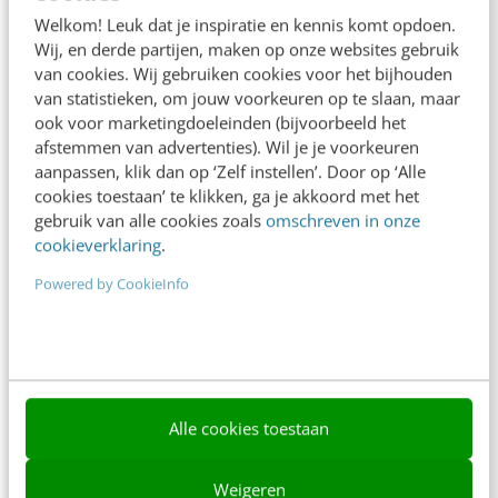
Adverteren
Welkom! Leuk dat je inspiratie en kennis komt opdoen.
Wij, en derde partijen, maken op onze websites gebruik
Contact
van cookies. Wij gebruiken cookies voor het bijhouden
van statistieken, om jouw voorkeuren op te slaan, maar
Nieuwsbrieven
ook voor marketingdoeleinden (bijvoorbeeld het
Over ons
afstemmen van advertenties). Wil je je voorkeuren
aanpassen, klik dan op ‘Zelf instellen’. Door op ‘Alle
Ons team
cookies toestaan’ te klikken, ga je akkoord met het
gebruik van alle cookies zoals
omschreven in onze
Werken bij
cookieverklaring
.
Whitepapers
Powered by CookieInfo
Blog
AI & Tech
Content & Communicatie
Alle cookies toestaan
Klantcontact & CX
Weigeren
Marketing