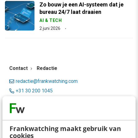
Zo bouw je een AI-systeem dat je
bureau 24/7 laat draaien
AI & TECH
2 juni 2026
Contact
Redactie
redactie@frankwatching.com
+31 30 200 1045
Tarieven
Meer contactopties
Frankwatching maakt gebruik van
Frankwatching
cookies