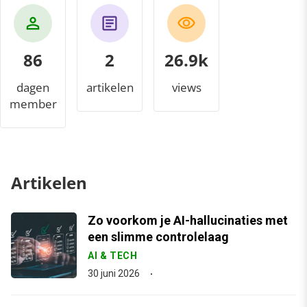
86
2
29.2k
dagen
artikelen
views
member
Artikelen
Zo voorkom je AI-hallucinaties met
een slimme controlelaag
AI & TECH
30 juni 2026