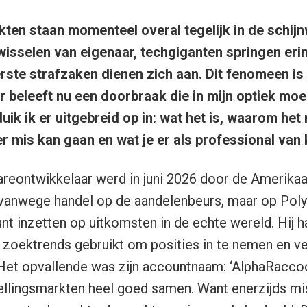
ten staan momenteel overal tegelijk in de schij
 wisselen van eigenaar, techgiganten springen eri
erste strafzaken dienen zich aan. Dit fenomeen is 
 beleeft nu een doorbraak die in mijn optiek moei
l duik ik er uitgebreid op in: wat het is, waarom het
r mis kan gaan en wat je er als professional van 
eontwikkelaar werd in juni 2026 door de Amerikaan
 vanwege handel op de aandelenbeurs, maar op Poly
unt inzetten op uitkomsten in de echte wereld. Hij 
se zoektrends gebruikt om posities in te nemen en 
 Het opvallende was zijn accountnaam: ‘AlphaRaccoo
ellingsmarkten heel goed samen. Want enerzijds mi