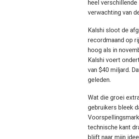
heel verschillende
verwachting van d
Kalshi sloot de af
recordmaand op rij.
hoog als in novem
Kalshi voert onder
van $40 miljard. D
geleden.
Wat die groei extr
gebruikers bleek d
Voorspellingsmarkt
technische kant dr
blijft naar mijn id