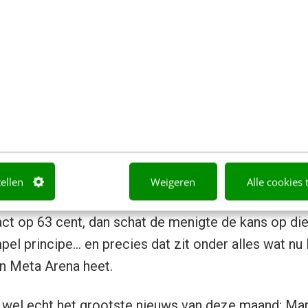
obert Forsythe en Forrest Nelson bouwden aan de 
rkt waarin studenten met echt geld konden handele
rkiezing. De slotkoers bleek dichter bij de werkelij
ngsbureaus Gallup, Harris en CBS. Deze Iowa Electr
dag van vandaag nog.
pellingsmarkten zelf gaat terug op de econoom Fri
45 hoe prijzen in een markt de verspreide kennis va
 tot één getal. Een contract dat uitbetaalt als ee
tellen
Weigeren
Alle cookies 
 daardoor vanzelf een prijs die je kunt lezen als een 
ct op 63 cent, dan schat de menigte de kans op di
el principe… en precies dat zit onder alles wat nu 
n Meta Arena heet.
s wel echt het grootste nieuws van deze maand: Ma