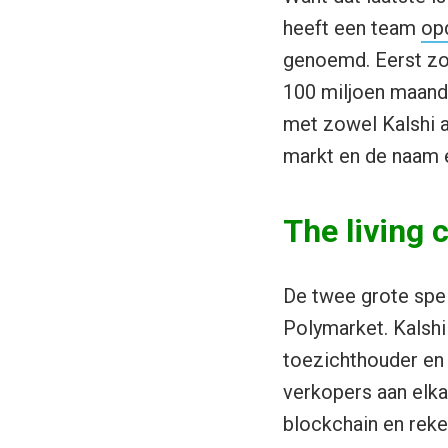
heeft een team
op
genoemd. Eerst zon
100 miljoen maand
met zowel Kalshi a
markt en de naam e
The living
De twee grote spel
Polymarket. Kalshi
toezichthouder en 
verkopers aan elka
blockchain en reke