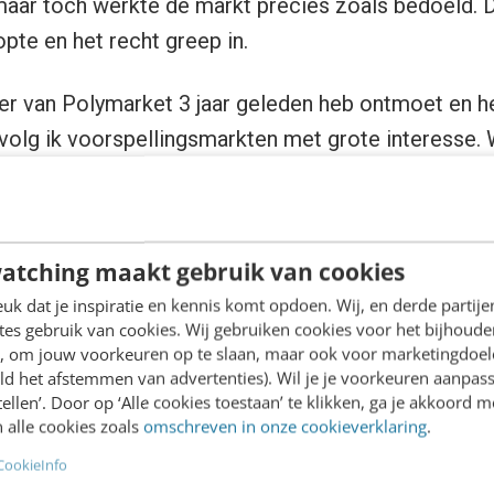
maar toch werkte de markt precies zoals bedoeld. 
lopte en het recht greep in.
ter van Polymarket 3 jaar geleden heb ontmoet en 
 volg ik voorspellingsmarkten met grote interesse.
ent was aan de Universiteit van Iowa, is uitgegroe
erd maandelijks handelsvolume van bijna
$24 milj
e gokplatforms voor sport in de Verenigde Staten ha
atching maakt gebruik van cookies
iddeld zo’n $14 miljard per maand. Dat zegt naar m
k dat je inspiratie en kennis komt opdoen. Wij, en derde partij
oorspellingsmarkten zijn gegroeid.
es gebruik van cookies. Wij gebruiken cookies voor het bijhoude
en, om jouw voorkeuren op te slaan, maar ook voor marketingdoe
ld het afstemmen van advertenties). Wil je je voorkeuren aanpass
ef becomes a price
stellen’. Door op ‘Alle cookies toestaan’ te klikken, ga je akkoord m
 alle cookies zoals
omschreven in onze cookieverklaring
.
CookieInfo
n in 1988 met 3 economen die zich ergerden aan sl