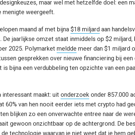
 designkeuzes, maar wel met hetzelfde doel: een ma
e menigte weergeeft.
gelopen maand af met bijna
$18 miljard
aan handelsv
 De jaarlijkse omzet staat inmiddels op $2 miljard, 
ber 2025. Polymarket
meldde
meer dan $1 miljard o
tussen gesprekken over nieuwe financiering bij ee
at is bijna een verdubbeling ten opzichte van een p
a interessant maakt: uit
onderzoek
onder 857.000 a
at 60% van hen nooit eerder iets met crypto had ge
en blijken zo een onverwachte entree naar de were
aait gewoon onzichtbaar op de achtergrond. De be
ee de technologie waarvan je niet weet dat je hem geb