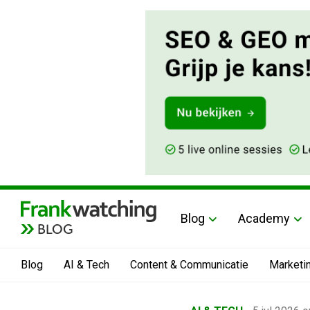
Blog
Academy
BLOG
Blog
AI & Tech
Content & Communicatie
Marketi
Home