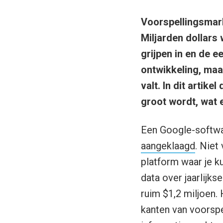
Voorspellingsmark
Miljarden dollars
grijpen in en de e
ontwikkeling, maar
valt. In dit artike
groot wordt, wat e
Een Google-softwar
aangeklaagd
. Niet
platform waar je k
data over jaarlijk
ruim $1,2 miljoen.
kanten van voorsp