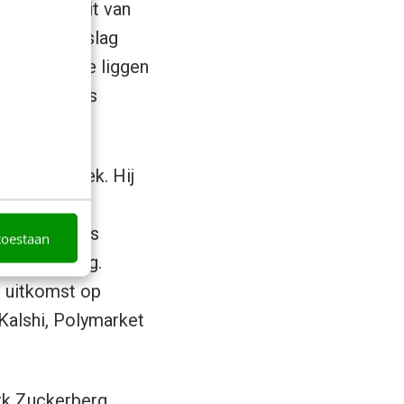
Universiteit van
n op de uitslag
ke uitslag te liggen
onic Markets
edrich Hayek. Hij
n duizenden
n gebeurtenis
toestaan
kansschatting.
e uitkomst op
Kalshi, Polymarket
rk Zuckerberg