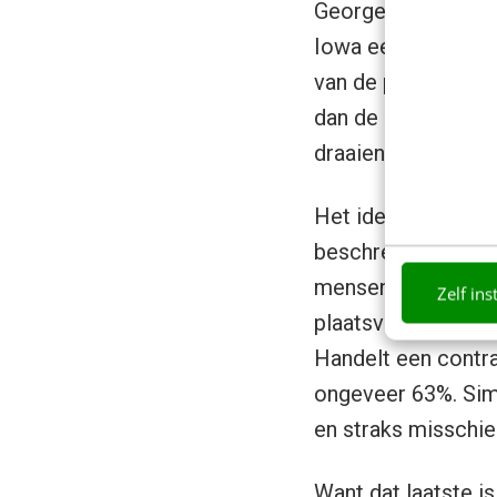
George Neumann, R
Iowa een kleine ma
van de presidentsve
dan de grote peili
draaien tot op de 
Het idee van voors
beschreef al in 19
mensen samenvatten
Zelf ins
plaatsvindt, krijgt
Handelt een contra
ongeveer 63%. Simp
en straks misschie
Want dat laatste i