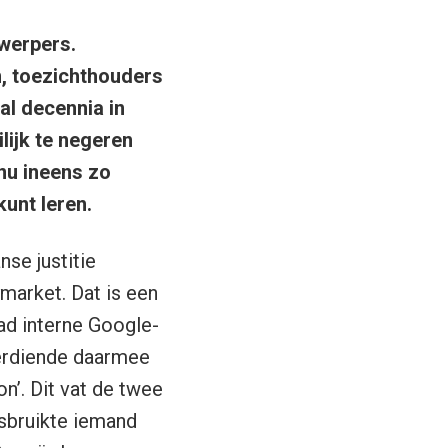
nwerpers.
n, toezichthouders
al decennia in
lijk te negeren
 nu ineens zo
kunt leren.
se justitie
market. Dat is een
had interne Google-
verdiende daarmee
n’. Dit vat de twee
sbruikte iemand