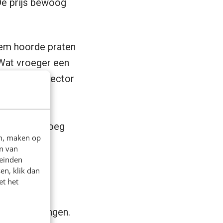
De prijs bewoog
hem hoorde praten
 Wat vroeger een
id tot een sector
ard
. Ter
alden in het
ijn idee genoeg
en, maken op
n van
leinden
en, klik dan
et het
echte peilingen.