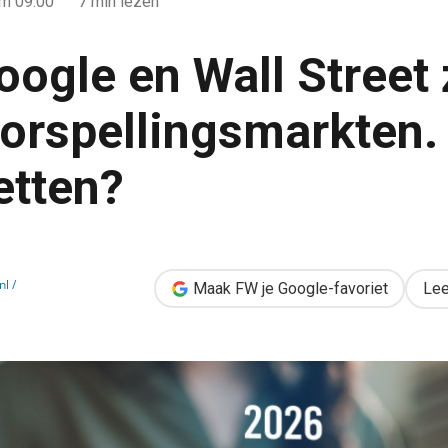
m 09:00
7 min lezen
oogle en Wall Street 
oorspellingsmarkten. 
etten?
eet zetten in op voorspellingsmarkten. Moet jij ook opletten?
l /
Maak FW je Google-favoriet
Lee