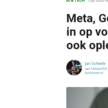
AI & TECH
5 jul 2026
o
›
Blog
Meta, G
›
AI & Tech
in op v
›
ook opl
Meta, Google en Wall Str
Jan Scheele
van
TalkLikeTED.n
JanScheele.nl