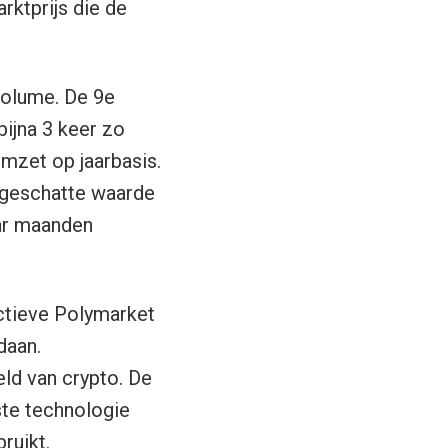
rktprijs die de
olume. De 9e
bijna 3 keer zo
mzet op jaarbasis.
n geschatte waarde
aar maanden
ctieve Polymarket
daan.
ld van crypto. De
ste technologie
ruikt.