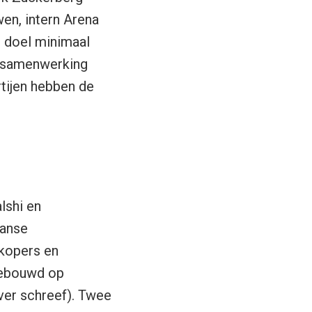
en, intern Arena
s doel minimaal
 samenwerking
rtijen hebben de
lshi en
aanse
 kopers en
 gebouwd op
ver schreef). Twee