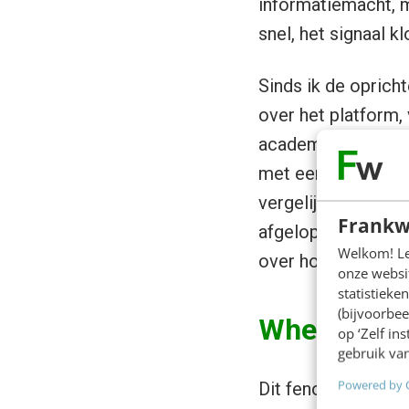
informatiemacht, 
snel, het signaal k
Sinds ik de oprich
over het platform,
academisch experim
met een gecombine
vergelijking: legal
Frankw
afgelopen jaar gem
Welkom! Leu
over hoe snel de v
onze websit
statistiek
(bijvoorbee
Where beli
op ‘Zelf in
gebruik van
Powered by 
Dit fenomeen bego