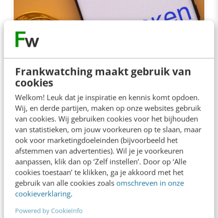
Frankwatching maakt gebruik van
cookies
Welkom! Leuk dat je inspiratie en kennis komt opdoen.
Bron: Mamun_Sheikh / Shutterstock.com
Wij, en derde partijen, maken op onze websites gebruik
van cookies. Wij gebruiken cookies voor het bijhouden
van statistieken, om jouw voorkeuren op te slaan, maar
Normaal gesproken kunnen crypto-bedrijven
ook voor marketingdoeleinden (bijvoorbeeld het
geen rechtstreekse rekening bij de centrale
afstemmen van advertenties). Wil je je voorkeuren
bank aanhouden. Ze zijn afhankelijk van gewone
aanpassen, klik dan op ‘Zelf instellen’. Door op ‘Alle
cookies toestaan’ te klikken, ga je akkoord met het
banken als tussenpersoon en die banken
gebruik van alle cookies zoals
omschreven in onze
kunnen op elk moment beslissen dat ze liever
cookieverklaring
.
geen crypto-klanten meer willen. Dat is
Powered by CookieInfo