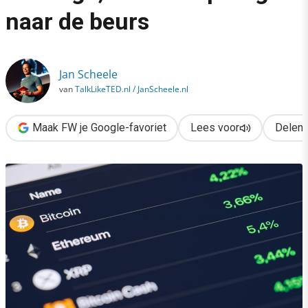
›
naar de beurs
Crypto in 2026: gehackt, bedreigd, en toch op weg naar de beur
Jan Scheele
van
TalkLikeTED.nl / JanScheele.nl
Maak FW je Google-favoriet
Lees voor
Delen