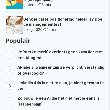
gisteren
·
6 min
·
Denk je dat je positionering helder is? Doe
de managementtest
5 aug 2026
·
4 min
·
Populair
Je ‘sterke merk’ overleeft geen kwartier met
een AI-agent
AI-labels: wanneer zijn ze verplicht, verstandig
of overbodig?
LinkedIn Ads is niet te duur, je biedt gewoon te
veel
Zo bouw je een AI die het niet met je eens is
[stappenplan]