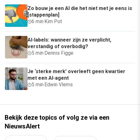
Zo bouw je een AI die het niet met je eens is
[stappenplan]
6 min
·
Kim Pot
AI-labels: wanneer zijn ze verplicht,
verstandig of overbodig?
5 min
·
Dennis Figge
Je ‘sterke merk’ overleeft geen kwartier
met een AI-agent
5 min
·
Edwin Vlems
Bekijk deze topics of volg ze via een
NieuwsAlert