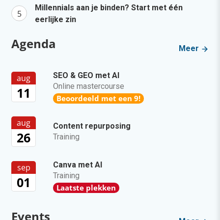
Millennials aan je binden? Start met één
eerlijke zin
Agenda
Meer
SEO & GEO met AI
aug
Online mastercourse
11
Beoordeeld met een 9!
aug
Content repurposing
26
Training
Canva met AI
sep
Training
01
Laatste plekken
Events