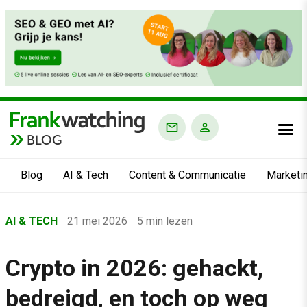
BLOG
Blog
AI & Tech
Content & Communicatie
Marketi
Home
AI & TECH
21 mei 2026
5 min lezen
›
Blog
Crypto in 2026: gehackt,
›
bedreigd, en toch op weg
AI & Tech