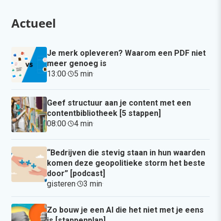
Actueel
Je merk opleveren? Waarom een PDF niet
meer genoeg is
13:00
·
5 min
·
Geef structuur aan je content met een
contentbibliotheek [5 stappen]
08:00
·
4 min
·
“Bedrijven die stevig staan in hun waarden
komen deze geopolitieke storm het beste
door” [podcast]
gisteren
·
3 min
·
Zo bouw je een AI die het niet met je eens
is [stappenplan]