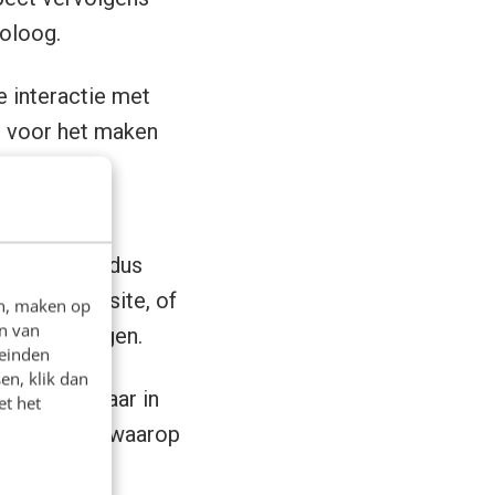
noloog.
e interactie met
en voor het maken
van die
chap is dan dus
op onze website, of
en, maken op
n van
ken te krijgen.
leinden
en, klik dan
elangrijk. Maar in
et het
 het moment waarop