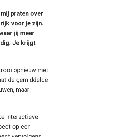
t mij praten over
jk voor je zijn.
waar jij meer
dig. Je krijgt
strooi opnieuw met
gaat de gemiddelde
ouwen, maar
ke interactieve
spect op een
spect vervolgens