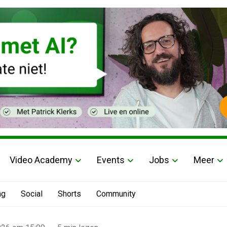
Video Academy
Events
Jobs
Meer
ng
Social
Shorts
Community