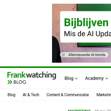
Blog
Academy
BLOG
Blog
AI & Tech
Content & Communicatie
Marketi
Home