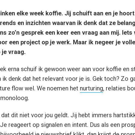
rinken elke week koffie. Jij schuift aan en je hoor
rends en inzichten waarvan ik denk dat ze belangri
ens zo’n gesprek een keer een vraag aan mij. Iets 
or een project op je werk. Maar ik negeer je volle
je vraag.
ek erna schuif ik gewoon weer aan voor koffie en 
 ik denk dat het relevant voor je is. Gek toch? Zo 
ture flow wel. We noemen het
nurturing
, relaties b
n monoloog.
 dat dit niet voor jou geldt. Jij hebt immers hartstik
 Je reageert op signalen en intent. Dus als een pro
 bijvoorbeeld je nieuwsbrief klikt, dan krijgt de pro