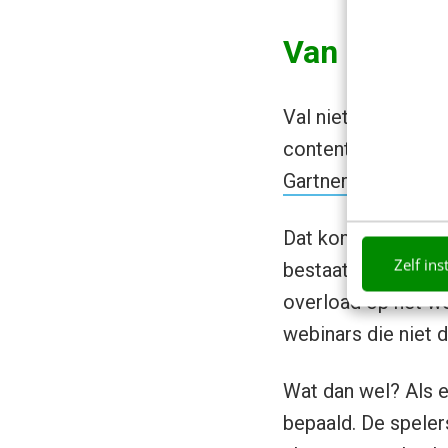
Van conten
Val niet voor de 
content. Ook niet 
Gartner
toont aan d
Dat komt door die
Zelf ins
bestaat met elk ee
overload op het w
webinars die niet 
Wat dan wel? Als ee
bepaald. De speler