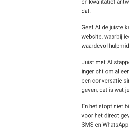
en kwalitatief ant
dat.
Geef AI de juiste k
website, waarbij i
waardevol hulpmid
Juist met AI stapp
ingericht om allee
een conversatie si
geven, dat is wat je
En het stopt niet b
voor het direct ge
SMS en WhatsApp al