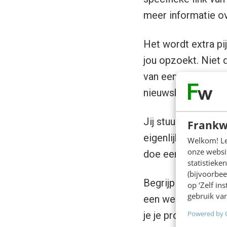
meer informatie ov
Het wordt extra pi
jou opzoekt. Niet d
van een afspraak, 
nieuwsbrief.
Jij stuurt dan nam
Frankw
eigenlijk ‘zoek het
Welkom! Leu
onze websit
doe een schietgebe
statistiek
(bijvoorbee
Begrijp me niet ver
op ‘Zelf in
gebruik van
een wereld waarin
Powered by 
je je prospect verli