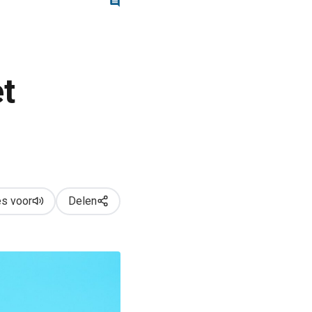
et
s voor
Delen