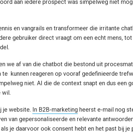
woord aan iedere prospect was simpelweg niet mogel
ennis en vangrails en transformeer die irritante cha
edere gebruiker direct vraagt om een echt mens, tot
del.
en we af van die chatbot die bestond uit procesma
n te kunnen reageren op vooraf gedefinieerde tref
mpelweg niet. AI die de context snapt en dus een 
 wil.
ij je website.
In B2B-marketing
heerst e-mail nog ste
ven van gepersonaliseerde en relevante antwoorden
s je daarvoor ook consent hebt en het past bij je