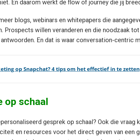
et. En daarom werkt de flow of journey die jij breed
meer blogs, webinars en whitepapers die aangege
 Prospects willen veranderen en die noodzaak tot 
antwoorden. En dat is waar conversation-centric m
ting op Snapchat? 4 tips om het effectief in te zetten
e op schaal
personaliseerd gesprek op schaal? Ook die vraag 
iteit en resources voor het direct geven van een 