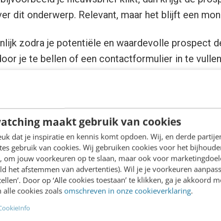
er dit onderwerp. Relevant, maar het blijft een mo
jnlijk zodra je potentiële en waardevolle prospect d
oor je te bellen of een contactformulier in te vull
maar door bijvoorbeeld op de reply-knop te klikken 
elijk automatisch een do-not-reply e-mail. Je boods
atching maakt gebruik van cookies
 maar zelf uit.’ Zoek maar of je het antwoord vindt 
k dat je inspiratie en kennis komt opdoen. Wij, en derde partij
es gebruik van cookies. Wij gebruiken cookies voor het bijhoude
dje en probeer de juiste persoon telefonisch te pak
en, om jouw voorkeuren op te slaan, maar ook voor marketingdoe
ld het afstemmen van advertenties). Wil je je voorkeuren aanpass
keerd, nurturing op basis van dit soort signalen is b
stellen’. Door op ‘Alle cookies toestaan’ te klikken, ga je akkoord m
 alle cookies zoals
omschreven in onze cookieverklaring
.
 we gewend zijn aan on demand antwoorden is dit
CookieInfo
est.