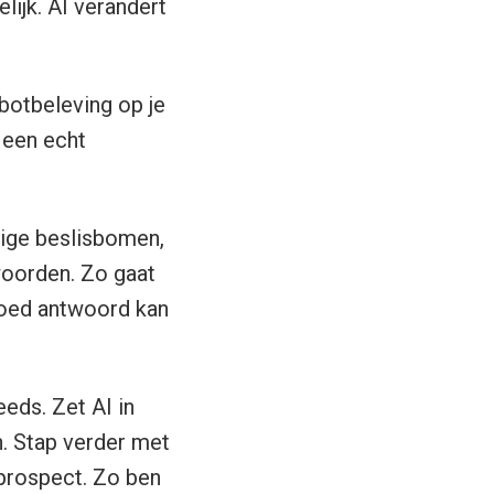
ijk. AI verandert
tbotbeleving op je
 een echt
tige beslisbomen,
woorden. Zo gaat
goed antwoord kan
eds. Zet AI in
. Stap verder met
 prospect. Zo ben