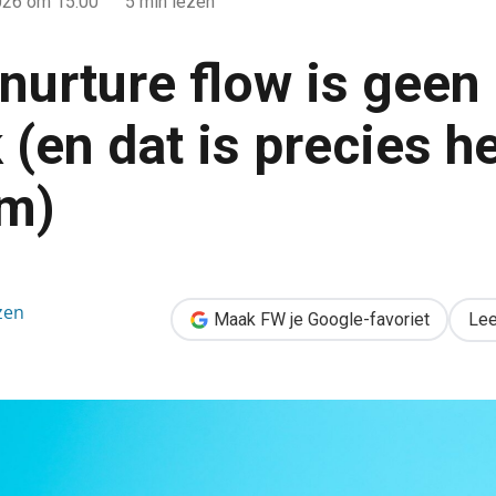
026
om 15:00
5 min lezen
nurture flow is geen
(en dat is precies h
em)
een gesprek (en dat is precies het probleem)
zen
Maak FW je Google-favoriet
Lee