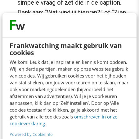
simpele vraag of zet die in de caption.
Denk aan: “Wat vind jij hiervan?” of “Zien
we jou 12 juni ook op het event?”
Werk met contrast:
video’s met een
duidelijk voor-en-na-effect of een mythe-
Frankwatching maakt gebruik van
cookies
versus-werkelijkheid-insteek lokken
sneller reacties uit. Ze geven kijkers
Welkom! Leuk dat je inspiratie en kennis komt opdoen.
Wij, en derde partijen, maken op onze websites gebruik
meteen iets om op te reageren, zonder
van cookies. Wij gebruiken cookies voor het bijhouden
dat ze daar lang over hoeven na te denken.
van statistieken, om jouw voorkeuren op te slaan, maar
ook voor marketingdoeleinden (bijvoorbeeld het
Gebruik een CTA:
met een CTA (call-to-
afstemmen van advertenties). Wil je je voorkeuren
action) zorg je ervoor dat je kijker
aanpassen, klik dan op ‘Zelf instellen’. Door op ‘Alle
cookies toestaan’ te klikken, ga je akkoord met het
overgaat op actie. Een CTA plaats je aan
gebruik van alle cookies zoals
omschreven in onze
het einde van je video. Je vraagt
cookieverklaring
.
bijvoorbeeld aan de kijker om iemand te
Powered by CookieInfo