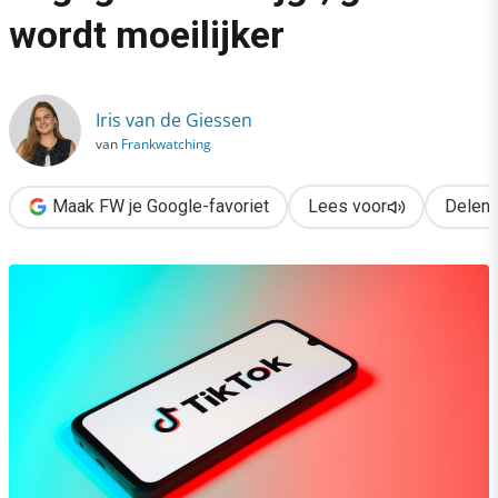
›
wordt moeilijker
De nieuwe TikTok-realiteit: engagement stijgt, groei wordt moeil
Iris van de Giessen
van
Frankwatching
Maak FW je Google-favoriet
Lees voor
Delen