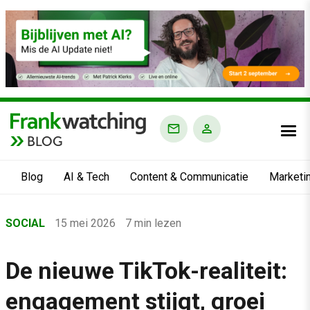
BLOG
Blog
AI & Tech
Content & Communicatie
Marketi
Home
SOCIAL
15 mei 2026
7 min lezen
›
Blog
De nieuwe TikTok-realiteit:
›
engagement stijgt, groei
Social