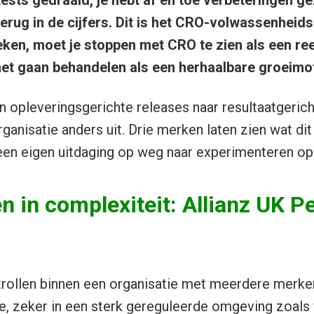
tests gedraaid, je hebt af en toe verbeteringen g
terug in de cijfers. Dit is het CRO-volwassenheid
eken, moet je stoppen met CRO te zien als een re
et gaan behandelen als een herhaalbare groeimot
n opleveringsgerichte releases naar resultaatgerich
rganisatie anders uit. Drie merken laten zien wat dit 
 een eigen uitdaging op weg naar experimenteren o
n in complexiteit: Allianz UK P
rollen binnen een organisatie met meerdere merken
ve, zeker in een sterk gereguleerde omgeving zoals