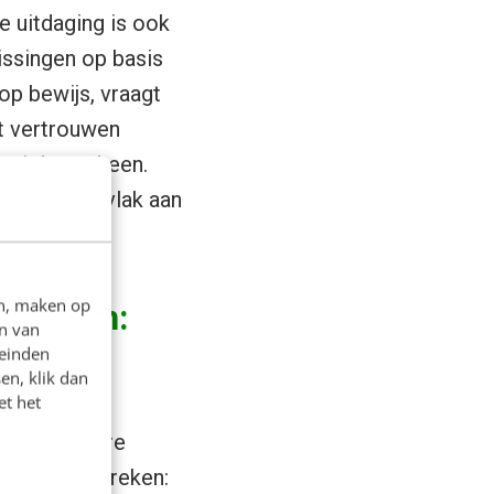
e uitdaging is ook
issingen op basis
op bewijs, vraagt
t vertrouwen
satielagen heen.
deeld draagvlak aan
en, maken op
termijn:
n van
leinden
en, klik dan
et het
or een andere
enlijk bespreken: