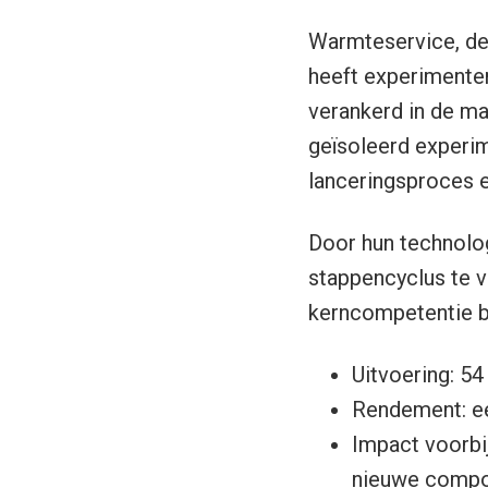
Warmteservice, de 
heeft experimente
verankerd in de ma
geïsoleerd experime
lanceringsproces e
Door hun technolog
stappencyclus te v
kerncompetentie bi
Uitvoering: 54
Rendement: ee
Impact voorbij
nieuwe compone