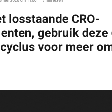
8 mei 2026
om 11:00
3 min lezen
t losstaande CRO-
enten, gebruik deze 
cyclus voor meer o
O-experimenten, gebruik deze 6-stappencyclus voor meer omze