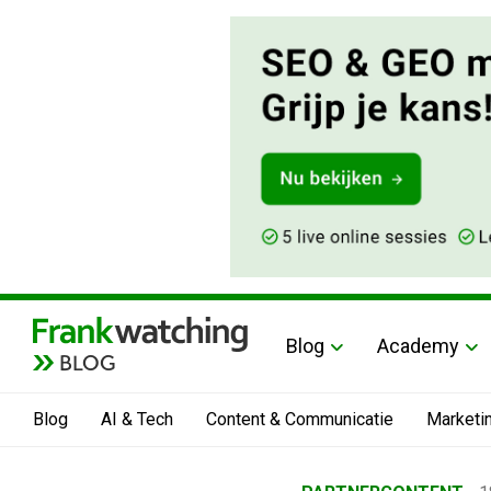
Blog
Academy
BLOG
Blog
AI & Tech
Content & Communicatie
Marketi
Home