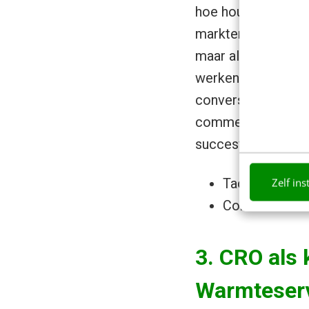
hoe houd je testen
markten? Het antwo
maar als een evolu
werken heeft resul
conversieratio: pr
commerciële result
succesvolle test al
Zelf ins
Tactisch resul
Commerciële 
3. CRO als 
Warmteser