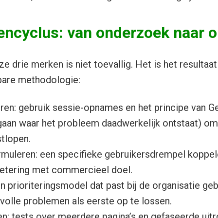
encyclus: van onderzoek naar 
 drie merken is niet toevallig. Het is het resultaa
bare methodologie:
eren: gebruik sessie-opnames en het principe van G
 gaan waar het probleem daadwerkelijk ontstaat) om
tlopen.
muleren: een specifieke gebruikersdrempel koppel
etering met commercieel doel.
en prioriteringsmodel dat past bij de organisatie g
olle problemen als eerste op te lossen.
n: tests over meerdere pagina’s en gefaseerde uit