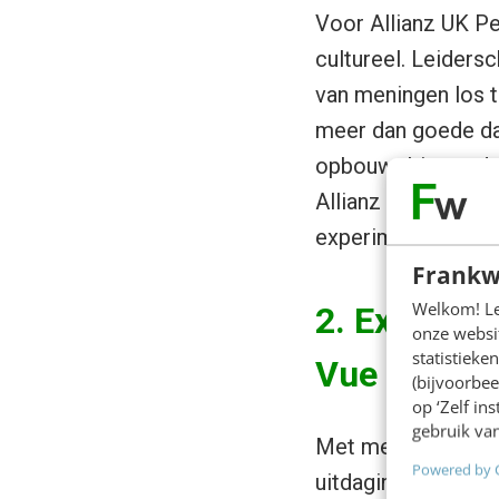
Voor Allianz UK Per
cultureel. Leiders
van meningen los t
meer dan goede dat
opbouwt binnen de 
Allianz doet preci
experimenteren als
Frankw
Welkom! Leu
2. Experime
onze websit
statistiek
Vue Cinem
(bijvoorbee
op ‘Zelf in
gebruik van
Met meer dan zes 
Powered by 
uitdaging, één die