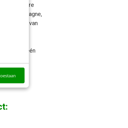
 over meerdere
als een campagne,
deze manier van
ogere
ren en
apelen. Uit één
toestaan
t: