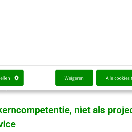
 jaar na jaar hoogwaardig, ambitieus en impactvol,
ord ligt in het behandelen van optimalisatie niet 
erende discipline. Vue’s langdurige toewijding aan 
taten opgeleverd die verder gaan dan alleen een h
oductstrategie beïnvloeden, releaserisico verminde
aten opleveren die zich in de loop van de tijd opst
leen:
tellen
Weigeren
Alle cookies 
taat: een stijging van +4,94% in conversie.
impact: een €257.000 EBITDA-voordeel.
kerncompetentie, niet als projec
vice