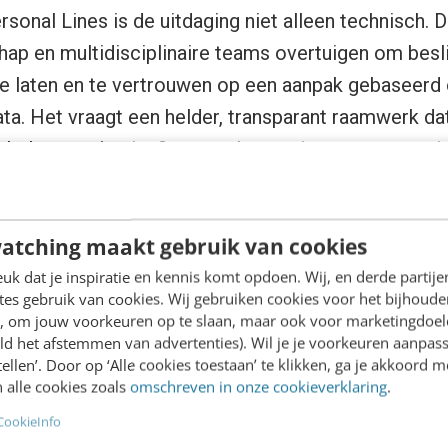
sonal Lines is de uitdaging niet alleen technisch. D
chap en multidisciplinaire teams overtuigen om besl
e laten en te vertrouwen op een aanpak gebaseerd 
a. Het vraagt een helder, transparant raamwerk da
hele organisatie. Over merken, trajecten en organi
es dat: scepsis bij stakeholders omzetten in een ge
 kernpraktijk.
atching maakt gebruik van cookies
k dat je inspiratie en kennis komt opdoen. Wij, en derde partij
nteren fris houden op de lange 
es gebruik van cookies. Wij gebruiken cookies voor het bijhoude
en, om jouw voorkeuren op te slaan, maar ook voor marketingdoe
a
ld het afstemmen van advertenties). Wil je je voorkeuren aanpass
stellen’. Door op ‘Alle cookies toestaan’ te klikken, ga je akkoord m
 alle cookies zoals
omschreven in onze cookieverklaring
.
jaar aan ervaring met experimenteren staat Vue vo
CookieInfo
 veel volwassen programma’s kennen maar zelden op