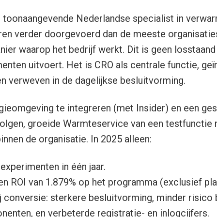
toonaangevende Nederlandse specialist in verwarmi
ren verder doorgevoerd dan de meeste organisaties
nier waarop het bedrijf werkt. Dit is geen losstaan
nten uitvoert. Het is CRO als centrale functie, geï
n verweven in de dagelijkse besluitvorming.
ieomgeving te integreren (met Insider) en een ges
olgen, groeide Warmteservice van een testfunctie 
nnen de organisatie. In 2025 alleen:
 experimenten in één jaar.
n ROI van 1.879% op het programma (exclusief pla
 conversie: sterkere besluitvorming, minder risico b
nten, en verbeterde registratie- en inlogcijfers.