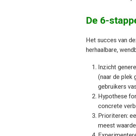
De 6-stapp
Het succes van deze
herhaalbare, wend
Inzicht gener
(naar de plek
gebruikers vas
Hypothese for
concrete verb
Prioriteren: e
meest waardev
Experimentere