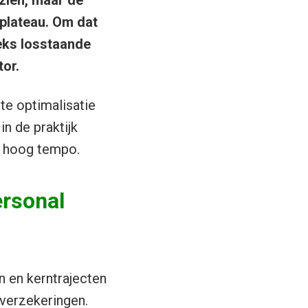
ezien, maar de
splateau. Om dat
eks losstaande
or.
te optimalisatie
in de praktijk
p hoog tempo.
ersonal
 en kerntrajecten
 verzekeringen.