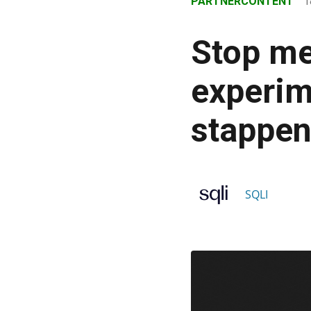
PARTNERCONTENT
1
›
Blog
Stop me
›
Marketing
experim
›
stappen
Stop met losstaande CR
SQLI