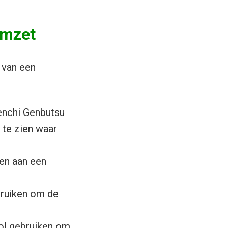
omzet
t van een
enchi Genbutsu
 te zien waar
en aan een
ebruiken om de
rol gebruiken om