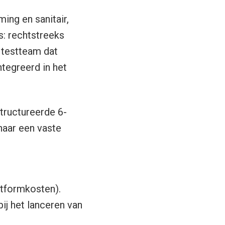
ng en sanitair,
: rechtstreeks
d testteam dat
ntegreerd in het
tructureerde 6-
naar een vaste
tformkosten).
ij het lanceren van