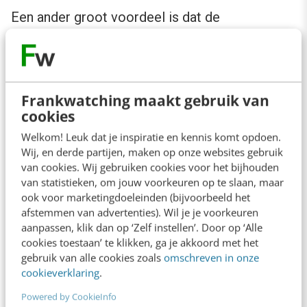
Een ander groot voordeel is dat de
testpersoon in zijn of haar eigen omgeving
blijft en werkt met eigen materiaal. Een nadeel
van remote testing is dat je geen invloed hebt
Frankwatching maakt gebruik van
op de omgeving van de testpersoon. Je hebt
cookies
meer tijd nodig hebt om de setup te realiseren
Welkom! Leuk dat je inspiratie en kennis komt opdoen.
en hierbij kunnen eerder problemen kunnen
Wij, en derde partijen, maken op onze websites gebruik
van cookies. Wij gebruiken cookies voor het bijhouden
ontstaan, bijvoorbeeld bij het installeren van de
van statistieken, om jouw voorkeuren op te slaan, maar
testsoftware op de computer van de
ook voor marketingdoeleinden (bijvoorbeeld het
afstemmen van advertenties). Wil je je voorkeuren
gebruiker. Remote testing kan op twee
aanpassen, klik dan op ‘Zelf instellen’. Door op ‘Alle
verschillende manieren: gemodereerd
cookies toestaan’ te klikken, ga je akkoord met het
(synchroon) en niet gemodereerd
gebruik van alle cookies zoals
omschreven in onze
cookieverklaring
.
(asynchroon).
Powered by CookieInfo