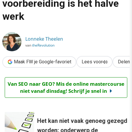
voorbereiding is het halve
›
werk
Usability testing: goede voorbereiding is het halve werk
Lonneke Theelen
van
theRevolution
Maak FW je Google-favoriet
Lees voor
Delen
Van SEO naar GEO? Mis de online mastercourse
niet vanaf dinsdag! Schrijf je snel in
Het kan niet vaak genoeg gezegd
worden: onderwerp de