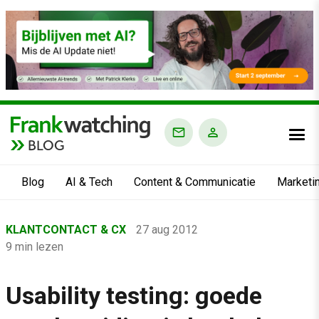
BLOG
Blog
AI & Tech
Content & Communicatie
Marketi
Home
KLANTCONTACT & CX
27 aug 2012
›
9 min lezen
Blog
›
Usability testing: goede
Klantcontact & CX