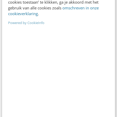
KLANTCONTACT & CX
cookies toestaan’ te klikken, ga je akkoord met het
Waarom usability lijkt op autorijden
gebruik van alle cookies zoals
omschreven in onze
cookieverklaring
.
“Het budget laat het niet toe”, “Vorige keer is het
ook mislukt” of “Dat doen we wel tijdens de
Powered by CookieInfo
ontwikkeling” zijn vaak…
Jeffrey van den Dungen Bille
·
14 jaar geleden
KLANTCONTACT & CX