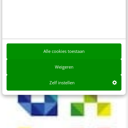
KLANTCONTACT & CX
User experience design: Lean UX,
Microcopy en Designing for Engagement
Net als voorgaande jaren is de afsluitende dag van
UX Lx de conferentiedag. Tien sprekers geven
presentaties: van concrete tips uit de…
Alle cookies toestaan
Dagmar Tolenaar & Cyrille Rentier
·
14 jaar geleden
Weigeren
Zelf instellen