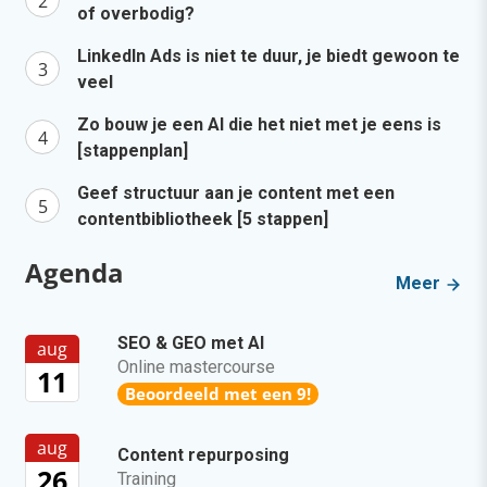
of overbodig?
LinkedIn Ads is niet te duur, je biedt gewoon te
veel
Zo bouw je een AI die het niet met je eens is
[stappenplan]
Geef structuur aan je content met een
contentbibliotheek [5 stappen]
Agenda
Meer
SEO & GEO met AI
aug
Online mastercourse
11
Beoordeeld met een 9!
aug
Content repurposing
26
Training