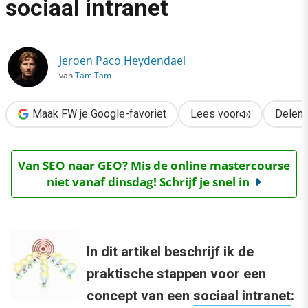
sociaal intranet
›
8 ontwerpstappen voor een sociaal intranet
Jeroen Paco Heydendael
van
Tam Tam
Maak FW je Google-favoriet
Lees voor
Delen
Van SEO naar GEO? Mis de online mastercourse
niet vanaf dinsdag! Schrijf je snel in
In dit artikel beschrijf ik de
praktische stappen voor een
concept van een
sociaal intranet
: