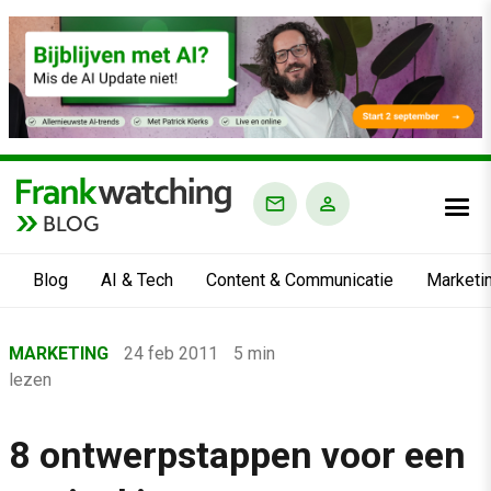
BLOG
Blog
AI & Tech
Content & Communicatie
Marketi
Home
MARKETING
24 feb 2011
5 min
›
lezen
Blog
›
8 ontwerpstappen voor een
Marketing