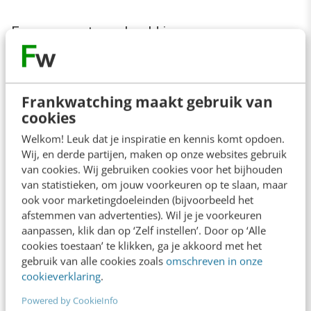
Een concreet voorbeeld is:
“Als Sales Manager wil ik klanten kunnen
zoeken op voor en/of achternaam om snel
Frankwatching maakt gebruik van
cookies
de juiste klant te vinden”
Welkom! Leuk dat je inspiratie en kennis komt opdoen.
Wij, en derde partijen, maken op onze websites gebruik
Een User story laat je vanuit de gebruiker
van cookies. Wij gebruiken cookies voor het bijhouden
denken. Het is de concrete beschrijving van het
van statistieken, om jouw voorkeuren op te slaan, maar
raakvlak tussen ‘menswens’ en het
ook voor marketingdoeleinden (bijvoorbeeld het
afstemmen van advertenties). Wil je je voorkeuren
organisatiedoel of subdoel.
aanpassen, klik dan op ‘Zelf instellen’. Door op ‘Alle
cookies toestaan’ te klikken, ga je akkoord met het
gebruik van alle cookies zoals
omschreven in onze
8. User stories combineren met
cookieverklaring
.
plaatjes
Powered by CookieInfo