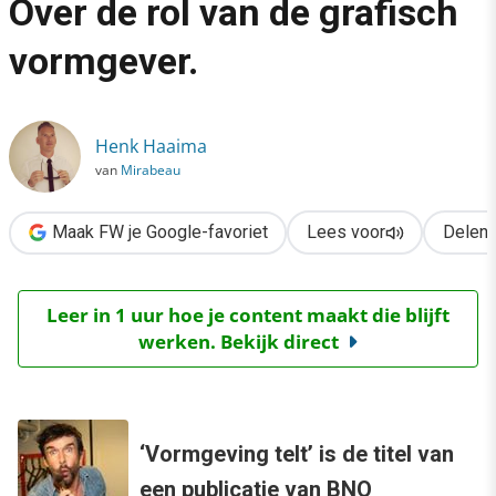
Over de rol van de grafisch
›
vormgever.
Word geen stylingfreak! Over de rol van de grafisch vormgever.
Henk Haaima
van
Mirabeau
Maak FW je Google-favoriet
Lees voor
Delen
Leer in 1 uur hoe je content maakt die blijft
werken. Bekijk direct
‘Vormgeving telt’ is de titel van
een publicatie van BNO