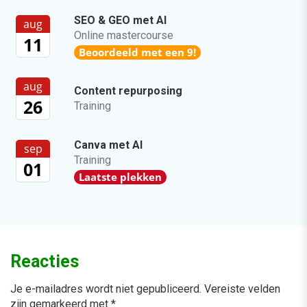
SEO & GEO met AI
aug
Online mastercourse
11
Beoordeeld met een 9!
aug
Content repurposing
26
Training
Canva met AI
sep
Training
01
Laatste plekken
Reacties
Je e-mailadres wordt niet gepubliceerd.
Vereiste velden
zijn gemarkeerd met
*