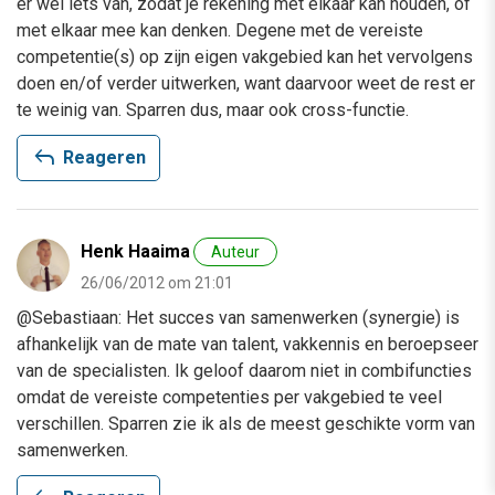
er wel iets van, zodat je rekening met elkaar kan houden, of
met elkaar mee kan denken. Degene met de vereiste
competentie(s) op zijn eigen vakgebied kan het vervolgens
doen en/of verder uitwerken, want daarvoor weet de rest er
te weinig van. Sparren dus, maar ook cross-functie.
reply
Reageren
Henk Haaima
Auteur
26/06/2012 om 21:01
@Sebastiaan: Het succes van samenwerken (synergie) is
afhankelijk van de mate van talent, vakkennis en beroepseer
van de specialisten. Ik geloof daarom niet in combifuncties
omdat de vereiste competenties per vakgebied te veel
verschillen. Sparren zie ik als de meest geschikte vorm van
samenwerken.