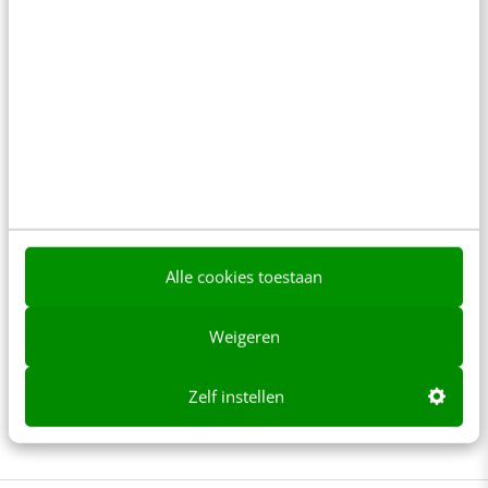
structureert en presenteert informatie en
is verantwoordeljk voor de visuele
vertaling van het merk;
Focus op merk en identiteit en laat functie
en interactie over aan de interactie
ontwerper;
“Vormgeven is een creatieve discipline.
Vormgevers kijken naar het grotere geheel
Alle cookies toestaan
en maken creatief en praktisch gebruik van
wat ze daar vinden. Vaak zijn de resultaten
Weigeren
daarom niet alleen probleemoplossend,
maar ook verrassend.” (Vormgeving telt,
Zelf instellen
BNO 2001).