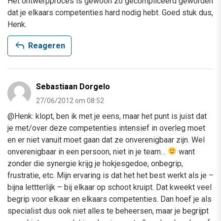
Het ontwerpproces is gewoon zo gecompliceerd geworden
dat je elkaars competenties hard nodig hebt. Goed stuk dus,
Henk.
reply
Reageren
Sebastiaan Dorgelo
27/06/2012 om 08:52
@Henk: klopt, ben ik met je eens, maar het punt is juist dat
je met/over deze competenties intensief in overleg moet
en er niet vanuit moet gaan dat ze onverenigbaar zijn. Wel
onverenigbaar in een persoon, niet in je team…
want
zonder die synergie krijg je hokjesgedoe, onbegrip,
frustratie, etc. Mijn ervaring is dat het het best werkt als je –
bijna lettterlijk – bij elkaar op schoot kruipt. Dat kweekt veel
begrip voor elkaar en elkaars competenties. Dan hoef je als
specialist dus ook niet alles te beheersen, maar je begrijpt