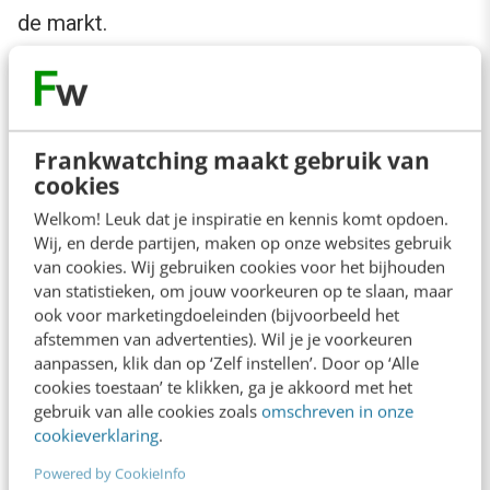
de markt.
Stylingfreaks met een poederdoos
Frankwatching maakt gebruik van
De uitdaging voor de grafische vormgever is
cookies
duidelijk. Het is tenslotte goed om het verschil
Welkom! Leuk dat je inspiratie en kennis komt opdoen.
tussen stylen en vormgeven te benadrukken.
Wij, en derde partijen, maken op onze websites gebruik
Als een designer, bijvoorbeeld met behulp van
van cookies. Wij gebruiken cookies voor het bijhouden
van statistieken, om jouw voorkeuren op te slaan, maar
een ‘
style tile
‘ wireframes of html-prototypes
ook voor marketingdoeleinden (bijvoorbeeld het
‘inkleurt’ hebben we met een stylist te maken.
afstemmen van advertenties). Wil je je voorkeuren
aanpassen, klik dan op ‘Zelf instellen’. Door op ‘Alle
De stylist kennen we van de commerciële
cookies toestaan’ te klikken, ga je akkoord met het
zenders. Stylingfreaks die met een poederdoos
gebruik van alle cookies zoals
omschreven in onze
cookieverklaring
.
hier en daar wat kleur en glans aanbrengen.
Grafische vormgeving betreft een ander
Powered by CookieInfo