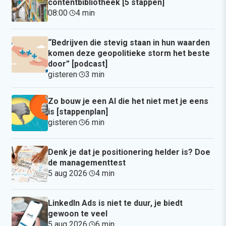
contentbibliotheek [5 stappen]
08:00
·
4 min
·
“Bedrijven die stevig staan in hun waarden
komen deze geopolitieke storm het beste
door” [podcast]
gisteren
·
3 min
·
Zo bouw je een AI die het niet met je eens
is [stappenplan]
gisteren
·
6 min
·
Denk je dat je positionering helder is? Doe
de managementtest
5 aug 2026
·
4 min
·
LinkedIn Ads is niet te duur, je biedt
gewoon te veel
5 aug 2026
·
6 min
·