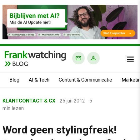
BLOG
Blog
AI & Tech
Content & Communicatie
Marketi
Home
KLANTCONTACT & CX
25 jun 2012
5
›
min lezen
Blog
›
Word geen stylingfreak!
Klantcontact & CX