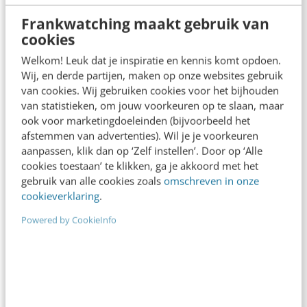
Frankwatching maakt gebruik van
cookies
Welkom! Leuk dat je inspiratie en kennis komt opdoen.
Wij, en derde partijen, maken op onze websites gebruik
van cookies. Wij gebruiken cookies voor het bijhouden
van statistieken, om jouw voorkeuren op te slaan, maar
ook voor marketingdoeleinden (bijvoorbeeld het
afstemmen van advertenties). Wil je je voorkeuren
MARKETING
aanpassen, klik dan op ‘Zelf instellen’. Door op ‘Alle
Van online strategie naar succesvolle
cookies toestaan’ te klikken, ga je akkoord met het
acties: zo ga je van start
gebruik van alle cookies zoals
omschreven in onze
In het ingewikkelde online spectrum van ontelbare
cookieverklaring
.
websites, social media, themaspecifieke fora,
Powered by CookieInfo
‘mijn-omgevingen’ en intranetten geeft een
strategie duidelijke richting en houvast…
Arno Naafs
·
13 jaar geleden