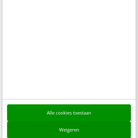
KLANTCONTACT & CX
Prezi wordt volwassen: nieuwe interface &
website
Afgelopen dinsdag heeft Prezi haar nieuwe
interface en vormgeving gelanceerd. Het meest
Alle cookies toestaan
opvallend is het verdwijnen van de geliefde
'bubble'. Het menu dat…
Weigeren