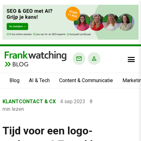
BLOG
Blog
AI & Tech
Content & Communicatie
Marketi
Home
KLANTCONTACT & CX
4 sep 2023
8
›
min lezen
Blog
›
Tijd voor een logo-
Klantcontact & CX