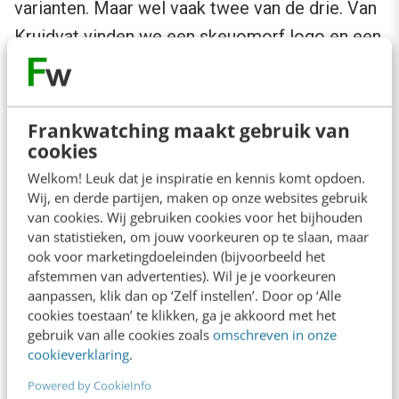
varianten. Maar wel vaak twee van de drie. Van
Kruidvat vinden we een skeuomorf logo en een
flat logo. Als we dit zien, is het niet moeilijk om
te zien welke kant de volgende vernieuwing op
zal gaan. Ongetwijfeld vinden we binnen
Frankwatching maakt gebruik van
cookies
afzienbare tijd een variant waar weer een
beetje 3D in teruggekeerd is.
Welkom! Leuk dat je inspiratie en kennis komt opdoen.
Wij, en derde partijen, maken op onze websites gebruik
van cookies. Wij gebruiken cookies voor het bijhouden
van statistieken, om jouw voorkeuren op te slaan, maar
ook voor marketingdoeleinden (bijvoorbeeld het
afstemmen van advertenties). Wil je je voorkeuren
Het logo van Kruidvat: van skeuomorf naar flat
aanpassen, klik dan op ‘Zelf instellen’. Door op ‘Alle
cookies toestaan’ te klikken, ga je akkoord met het
gebruik van alle cookies zoals
omschreven in onze
De Rabobank verlaat zijn skeuomorfe koperen
cookieverklaring
.
kompasklok in 2008 en komt met een flat logo
Powered by CookieInfo