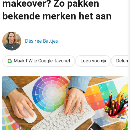
makeover? Zo pakken
›
bekende merken het aan
Tijd voor een logo-makeover? Zo pakken bekende merken het 
Désirée Battjes
Maak FW je Google-favoriet
Lees voor
Delen