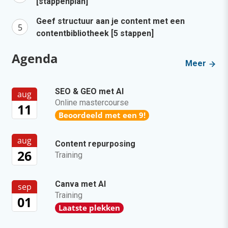
[stappenplan]
Geef structuur aan je content met een
contentbibliotheek [5 stappen]
Agenda
Meer
SEO & GEO met AI
aug
Online mastercourse
11
Beoordeeld met een 9!
aug
Content repurposing
26
Training
Canva met AI
sep
Training
01
Laatste plekken