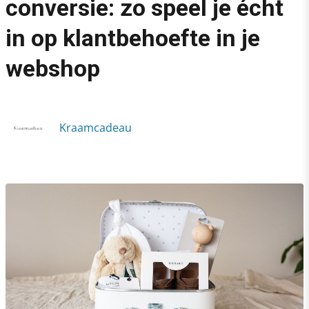
conversie: zo speel je écht
›
in op klantbehoefte in je
Van bezoekers naar conversie: zo speel je écht in op klantbeh
webshop
Kraamcadeau