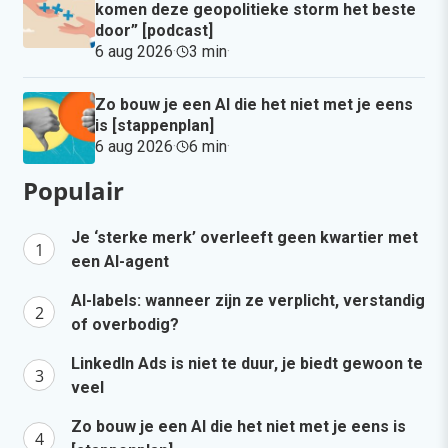
komen deze geopolitieke storm het beste
door” [podcast]
6 aug 2026
·
3 min
·
Zo bouw je een AI die het niet met je eens
is [stappenplan]
6 aug 2026
·
6 min
·
Populair
Je ‘sterke merk’ overleeft geen kwartier met
een AI-agent
AI-labels: wanneer zijn ze verplicht, verstandig
of overbodig?
LinkedIn Ads is niet te duur, je biedt gewoon te
veel
Zo bouw je een AI die het niet met je eens is