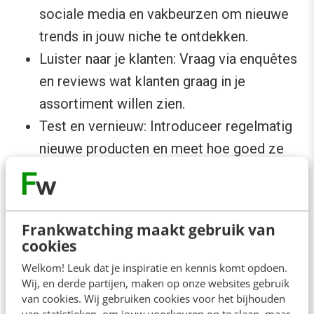
sociale media en vakbeurzen om nieuwe
trends in jouw niche te ontdekken.
Luister naar je klanten: Vraag via enquêtes
en reviews wat klanten graag in je
assortiment willen zien.
Test en vernieuw: Introduceer regelmatig
nieuwe producten en meet hoe goed ze
presteren.
Al met al
Frankwatching maakt gebruik van
cookies
Een succesvolle webwinkel runnen betekent
Welkom! Leuk dat je inspiratie en kennis komt opdoen.
meer dan alleen producten aanbieden. Door de
Wij, en derde partijen, maken op onze websites gebruik
van cookies. Wij gebruiken cookies voor het bijhouden
juiste sfeer te creëren, sterke
van statistieken, om jouw voorkeuren op te slaan, maar