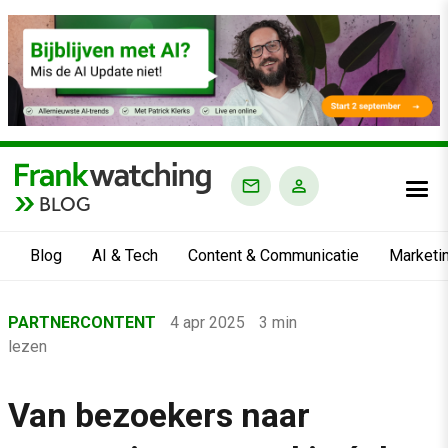
BLOG
Blog
AI & Tech
Content & Communicatie
Marketi
Home
PARTNERCONTENT
4 apr 2025
3 min
›
lezen
Blog
›
Van bezoekers naar
Marketing