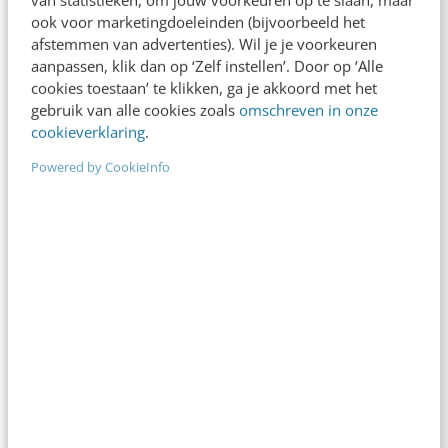
productomschrijvingen te gebruiken, een
ook voor marketingdoeleinden (bijvoorbeeld het
afstemmen van advertenties). Wil je je voorkeuren
gebruiksvriendelijke webshop te hebben en een
aanpassen, klik dan op ‘Zelf instellen’. Door op ‘Alle
efficiënte backend op te zetten, zorg je voor
cookies toestaan’ te klikken, ga je akkoord met het
een optimale klantervaring. Daarnaast is het
gebruik van alle cookies zoals
omschreven in onze
cookieverklaring
.
cruciaal om het juiste productaanbod te bieden
Powered by CookieInfo
en trends goed te monitoren. Op deze manier
speel je perfect in op de behoeften van je klant
en bouw je een winstgevende en geliefde
webshop op.
Anderen lezen ook