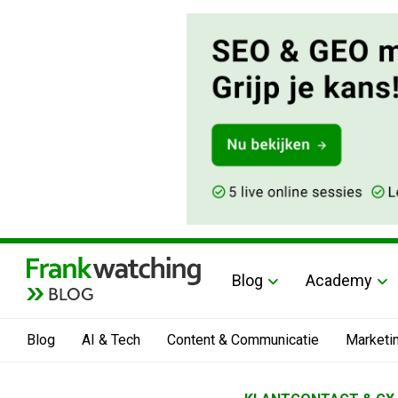
Blog
Academy
BLOG
Blog
AI & Tech
Content & Communicatie
Marketi
Home