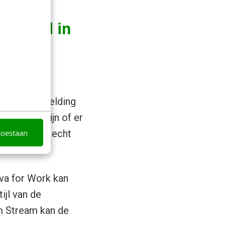
diseerd in
alle visuele
dus een afbeelding
ers moet zijn of er
toestaan
ch vormgever echt
va for Work kan
ijl van de
m Stream kan de