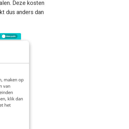
talen. Deze kosten
kt dus anders dan
en, maken op
n van
leinden
en, klik dan
et het