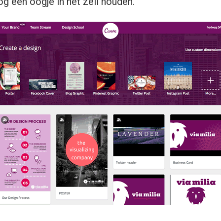
g een oogje in het zeil houden.