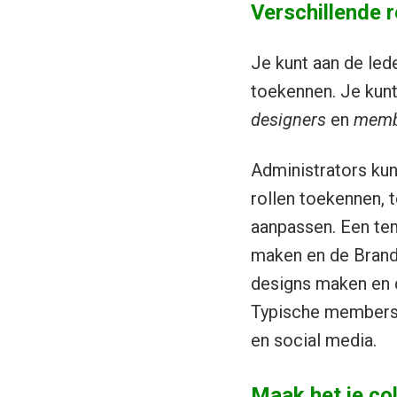
Verschillende r
Je kunt aan de led
toekennen. Je kunt
designers
en
memb
Administrators kunn
rollen toekennen, 
aanpassen. Een te
maken en de Brand
designs maken en d
Typische members z
en social media.
Maak het je col