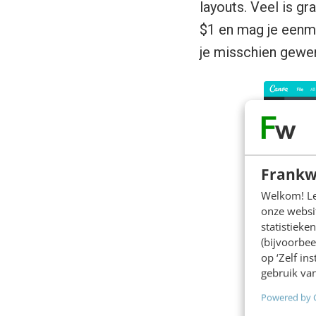
layouts. Veel is g
$1 en mag je eenma
je misschien gewe
Frankw
Welkom! Leu
onze websit
statistiek
(bijvoorbee
op ‘Zelf in
gebruik van
Powered by 