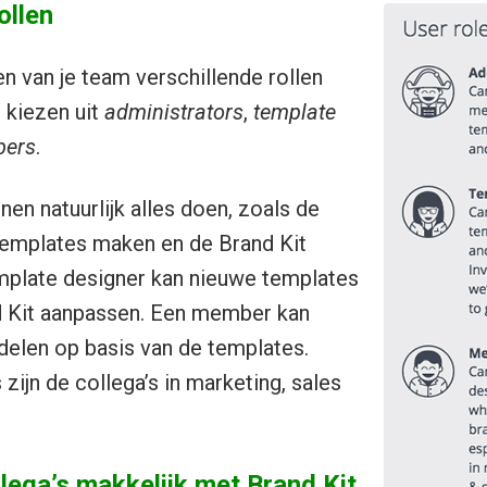
ollen
en van je team verschillende rollen
 kiezen uit
administrators
,
template
ers
.
en natuurlijk alles doen, zoals de
templates maken en de Brand Kit
mplate designer kan nieuwe templates
 Kit aanpassen. Een member kan
elen op basis van de templates.
ijn de collega’s in marketing, sales
lega’s makkelijk met Brand Kit