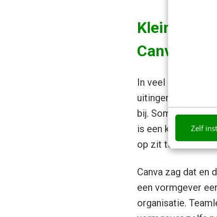
Kleine gra
Canva for 
In veel bedrijven e
uitingen, zowel pri
bij. Soms zijn het
Zelf ins
is een kleine tekst
op zit te wachten.
Canva zag dat en 
een vormgever een 
organisatie. Team