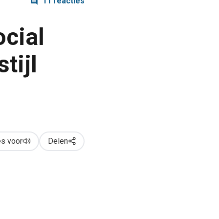
11 reacties
ocial
tijl
s voor
Delen