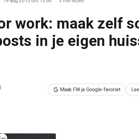
19 aug 2015
om 13:00
3 min lezen
or work: maak zelf s
sts in je eigen huiss
 social media-posts in je eigen huisstijl [tool]
l
Maak FW je Google-favoriet
Lee