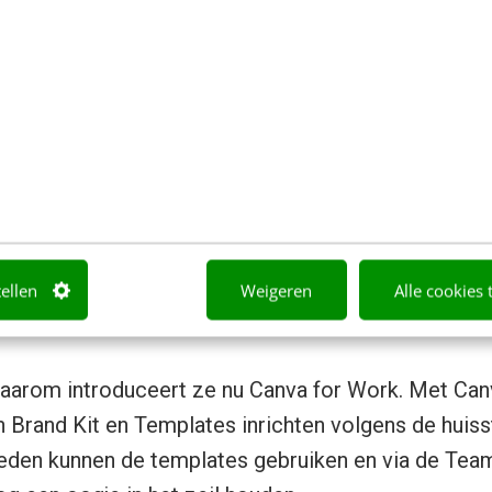
fische aanpassingen gestandaar
Work
n organisaties heeft de designafdeling het druk met 
nt als online. Alleen tekst is passé en overal moet 
 maar kleine aanpassingen omdat het formaat net and
tellen
Weigeren
Alle cookies 
uele wijziging. Dit is niet het werk waar een grafis
daarom introduceert ze nu Canva for Work. Met Can
Brand Kit en Templates inrichten volgens de huisst
leden kunnen de templates gebruiken en via de Tea