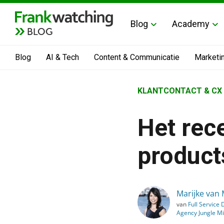
Blog
Academy
BLOG
Blog
AI & Tech
Content & Communicatie
Marketi
Home
KLANTCONTACT & CX
›
Blog
Het rece
›
Klantcontact & CX
product
›
Het recept voor digitaal
Marijke van 
van
Full Service D
Agency Jungle M