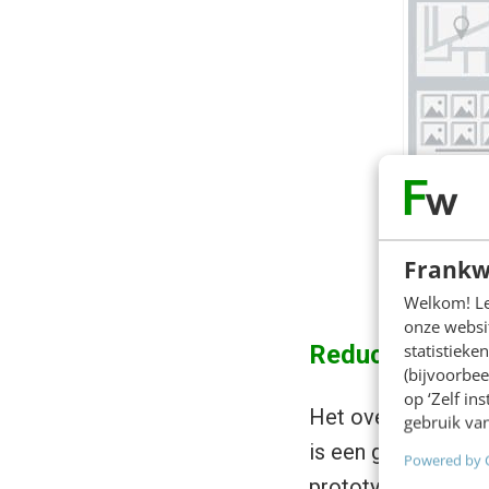
Frankw
Welkom! Leu
onze websit
statistiek
Reduceren van 
(bijvoorbee
op ‘Zelf in
Het overtuigen van
gebruik van
is een grote uitdag
Powered by 
prototyping te inve