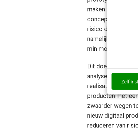
maken van een prot
conceptfase. Maar 
risico dat je een d
namelijk in staat 
min mogelijk te ver
Dit doe je door het
analyseren. Daarn
Zelf ins
realisatiefase, wa
producten met een
zwaarder wegen ten
nieuw digitaal prod
reduceren van risi