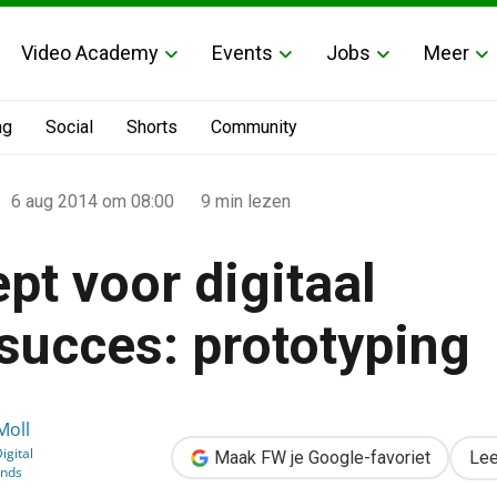
Video Academy
Events
Jobs
Meer
ng
Social
Shorts
Community
6 aug 2014
om 08:00
9 min lezen
pt voor digitaal
succes: prototyping
 productsucces: prototyping
Moll
igital
Maak FW je Google-favoriet
Lee
inds