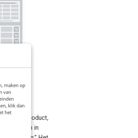
en, maken op
n van
leinden
en, klik dan
et het
 digitaal product,
an zo ver om in
t voor hebben.” Het