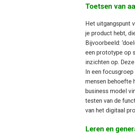
Toetsen van a
Het uitgangspunt v
je product hebt, di
Bijvoorbeeld: ‘doe
een prototype op st
inzichten op. Deze 
In een focusgroep
mensen behoefte he
business model vin
testen van de funct
van het digitaal pr
Leren en gener