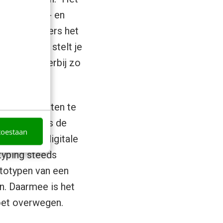
e strategie- en
duceert immers het
Prototyping stelt je
deren en hierbij zo
en de inzichten te
aakt tijdens de
toestaan
eker voor digitale
typing steeds
ototypen van een
en. Daarmee is het
oet overwegen.