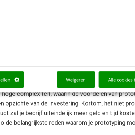
otype kost inderdaad meer tijd en geld in de digital
het kan je ook veel tijd en kosten besparen. Je re
igitaal product gaat maken dat niemand wil hebben. 
om snel nieuwe oplossingen te ontwikkelen en te vali
spillen.
 prototype te testen bij gebruikers van het product 
aast worden de prototypekosten meer dan goed gem
tellen
Weigeren
Alle cookies 
nt het voorkomt dure ontwerpwijzigingen. Dit geldt z
 hoge complexiteit, waarin de voordelen van proto
 opzichte van de investering. Kortom, het niet pr
uct zal je bedrijf uiteindelijk meer geld en tijd kost
co de belangrijkste reden waarom je prototyping m