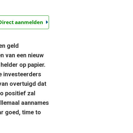
 Direct aanmelden
 en geld
en van een nieuw
 helder op papier.
le investeerders
 van overtuigd dat
 positief zal
 allemaal aannames
ar goed, time to