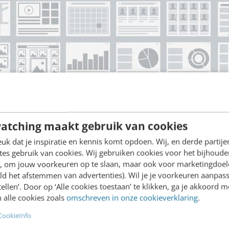
atching maakt gebruik van cookies
Illustratie met dank aan Fotolia.
k dat je inspiratie en kennis komt opdoen. Wij, en derde partij
es gebruik van cookies. Wij gebruiken cookies voor het bijhoude
en, om jouw voorkeuren op te slaan, maar ook voor marketingdoe
risico
ld het afstemmen van advertenties). Wil je je voorkeuren aanpass
stellen’. Door op ‘Alle cookies toestaan’ te klikken, ga je akkoord m
 klanten om een prototype te maken voor een nieuw
 alle cookies zoals
omschreven in onze cookieverklaring
.
ing. Eén van onze klanten: “Hoe krijg ik mijn baas d
CookieInfo
steren? Hij zegt dat we hier de tijd en het geld nie