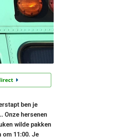
direct
rstapt ben je
n… Onze hersenen
euken wilde pakken
n om 11:00. Je