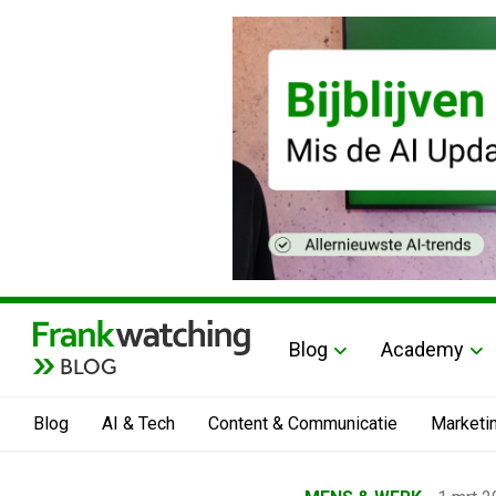
Blog
Academy
BLOG
Blog
AI & Tech
Content & Communicatie
Marketi
Home