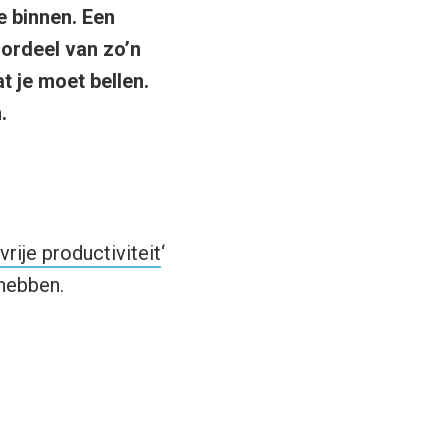
e binnen. Een
ordeel van zo’n
t je moet bellen.
.
rije productiviteit
‘
 hebben.