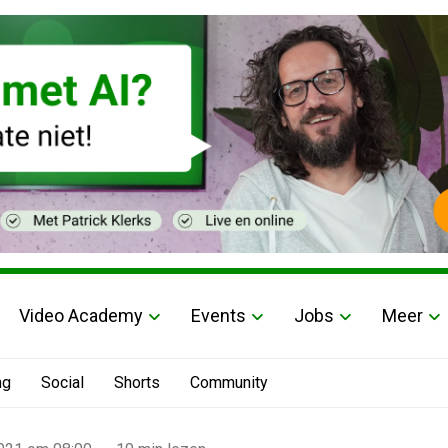
Video Academy
Events
Jobs
Meer
ng
Social
Shorts
Community