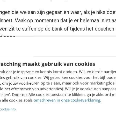
ngen die we aan zijn gegaan en waar, als je niks doet,
innert. Vaak op momenten dat je er helemaal niet aa
ven zit te suffen op de bank of tijdens het douchen
dlopen.
atching maakt gebruik van cookies
fd om
over
zaken na te denken. Niet om
aan
zaken te
k dat je inspiratie en kennis komt opdoen. Wij, en derde partij
es gebruik van cookies. Wij gebruiken cookies voor het bijhoude
en, om jouw voorkeuren op te slaan, maar ook voor marketingdoe
ld het afstemmen van advertenties). Wil je je voorkeuren aanpass
stellen’. Door op ‘Alle cookies toestaan’ te klikken, ga je akkoord m
 alle cookies zoals
omschreven in onze cookieverklaring
.
r onszelf. Dus als we iets beloven, willen we dat n
CookieInfo
en open eindje. Vandaar dat het ook zo prettig is om t