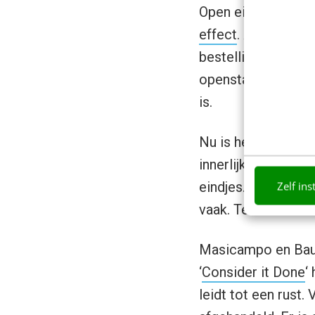
Open eindjes make
effect
. Aanleidin
bestellingen van he
openstaande rekeni
is.
Nu is het niet zo 
innerlijke reminder
Zelf ins
eindjes. Die komen
vaak. Ten tweede is
Masicampo en Baum
‘
Consider it Done
‘
leidt tot een rust.