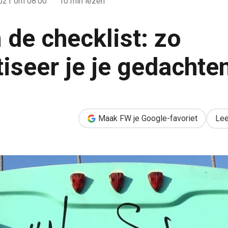
2021
om 08:00
10 min lezen
 de checklist: zo
iseer je je gedachte
 automatiseer je je gedachten
e
Maak FW je Google-favoriet
Lee