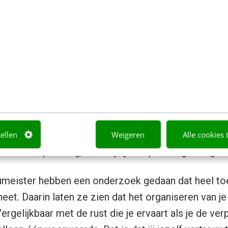
n een mentale tegenhanger, dat noemen we ook we
g voor het benoemen van dit fenomeen was de waar
le tafels uit huis hoofd weten totdat de tafel afger
ng kost mentaal ruimte en die ruimte komt weer vrij
dat elke belofte potentieel leidt tot slapeloze nac
s. Ten eerste denk je als je bezig bent doorgaans ni
tellen
Weigeren
Alle cookies 
 meestal op als je ontspant. Dat is voor de meeste 
 er een oplossing, namelijk je verplichtingen organ
eister hebben een onderzoek gedaan dat heel toe
 heet. Daarin laten ze zien dat het organiseren van je
 Vergelijkbaar met de rust die je ervaart als je de ver