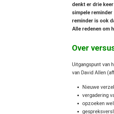
denkt er drie keer
simpele reminder 
reminder is ook da
Alle redenen om h
Over versu
Uitgangspunt van h
van David Allen (af
Nieuwe verzek
vergadering v
opzoeken welk
gespreksversl