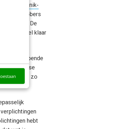
l het
Zeigarnik-
neming dat obers
ekend heeft. De
 als de tafel klaar
hten of oppoppende
et aan je losse
toestaan
van ons niet zo
iseren.
passelijk
 verplichtingen
plichtingen hebt