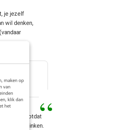
 je jezelf
n wil denken,
 (vandaar
 denken. –
en, maken op
n van
leinden
en, klik dan
et het
akomen. En totdat
aken af te vinken.