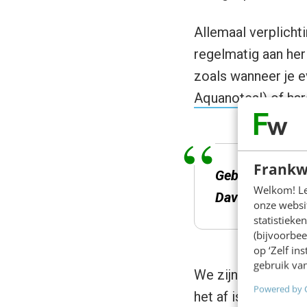
Allemaal verplichti
regelmatig aan her
zoals wanneer je e
Aquanotes!)
of har
Frankw
Gebruik je hoo
Welkom! Leu
David Allen
onze websit
statistiek
(bijvoorbee
op ‘Zelf in
gebruik van
We zijn streng voo
Powered by 
het af is, is het e