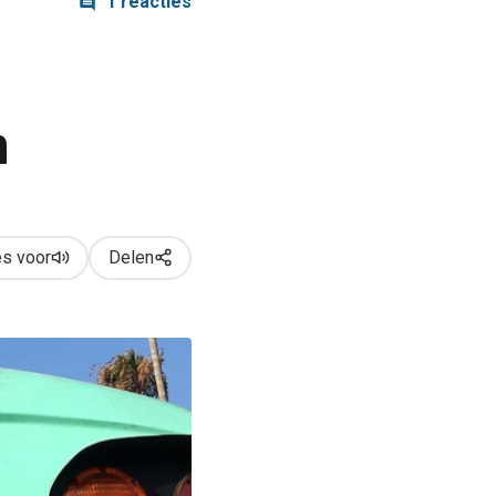
1 reacties
n
s voor
Delen