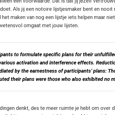
alleen één voorwaarde. Dat is dat jij jezelf vertrouwt
doet. Als jij een notoire lijstjesmaker bent en nooit
zal het maken van nog een lijstje iets helpen maar nie
ewetensvol omgaat met jouw lijsten.
pants to formulate specific plans for their unfulfill
various activation and interference effects. Reducti
iated by the earnestness of participants’ plans: T
uted their plans were those who also exhibited no m
dingen denkt, des te meer ruimte je hebt om over d