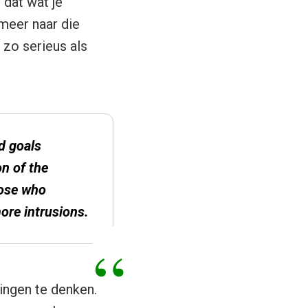
 dat wat je
 meer naar die
t zo serieus als
ed goals
on of the
hose who
ore intrusions.
ingen te denken.