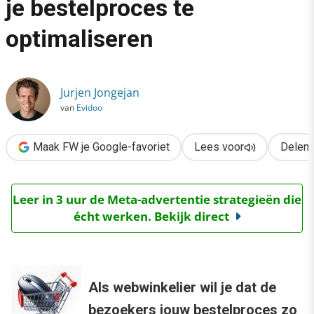
je bestelproces te
›
optimaliseren
Webwinkeliers: 10 tips om je bestelproces te optimaliseren
Jurjen Jongejan
van
Evidoo
Maak FW je Google-favoriet
Lees voor
Delen
Leer in 3 uur de Meta-advertentie strategieën die
écht werken. Bekijk direct
Als webwinkelier wil je dat de
bezoekers jouw bestelproces zo