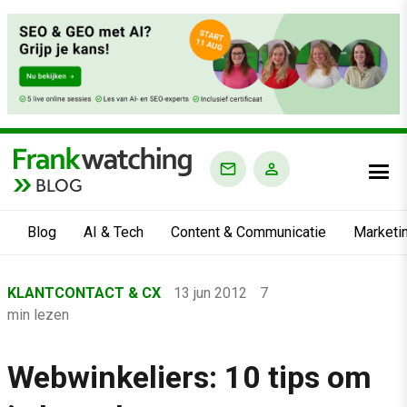
BLOG
Blog
AI & Tech
Content & Communicatie
Marketi
Home
KLANTCONTACT & CX
13 jun 2012
7
›
min lezen
Blog
›
Webwinkeliers: 10 tips om
Klantcontact & CX