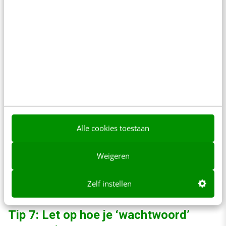
Alle cookies toestaan
Weigeren
Hier wordt direct concrete feedback getoond waarom het veld niet juist
is ingevuld. Ook wordt een juiste invoer direct positief bevestigd door
een groen vinkje.
Zelf instellen
Tip 7: Let op hoe je ‘wachtwoord’