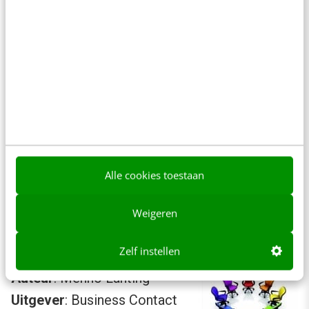
leiderschap veranderen organisaties, of ze nu
willen of niet. Andere leiders zijn nodig die
transparantie, openheid en eerlijkheid als
vertrekpunt hebben. Menno Lanting schrijft
over de ConnectedWereld waarin
macht
verschuift: weg van het management in de
ivoren toren
naar de ‘connected’ leiders. En
doet dat op zo’n prettige manier dat je
Alle cookies toestaan
‘Iedereen CEO’ in een of twee avonden
Weigeren
wegleest.
Zelf instellen
Titel
: Iedereen CEO
Auteur
: Menno Lanting
Uitgever
: Business Contact