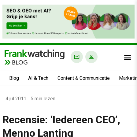
BLOG
Blog
AI & Tech
Content & Communicatie
Marketi
Home
4 jul 2011
5 min lezen
›
Blog
Recensie: ‘Iedereen CEO’,
›
Menno Lanting
Alle artikelen