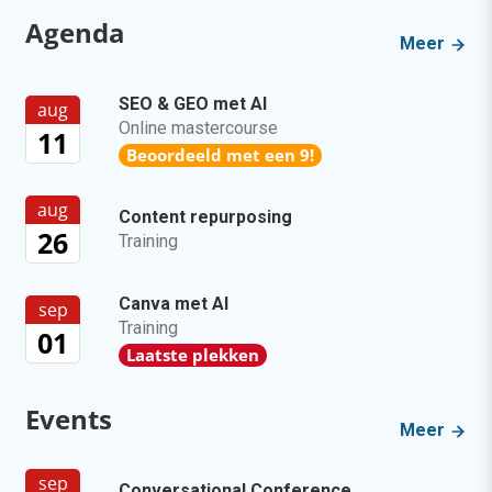
Agenda
Meer
SEO & GEO met AI
aug
Online mastercourse
11
Beoordeeld met een 9!
aug
Content repurposing
26
Training
Canva met AI
sep
Training
01
Laatste plekken
Events
Meer
sep
Conversational Conference