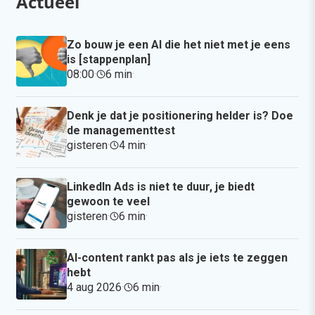
Actueel
Zo bouw je een AI die het niet met je eens
is [stappenplan]
08:00
·
6 min
·
Denk je dat je positionering helder is? Doe
de managementtest
gisteren
·
4 min
·
LinkedIn Ads is niet te duur, je biedt
gewoon te veel
gisteren
·
6 min
·
AI-content rankt pas als je iets te zeggen
hebt
4 aug 2026
·
6 min
·