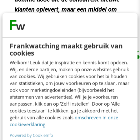
klanten oplevert, maar een middel om
heel transparant vertrouwen op te
bouwen bij potentiële klanten.”
Frankwatching maakt gebruik van
cookies
Welkom! Leuk dat je inspiratie en kennis komt opdoen.
Lanting vindt dat organisaties niet veel anders
Wij, en derde partijen, maken op onze websites gebruik
meer kunnen dan transparant zijn. Want anders
van cookies. Wij gebruiken cookies voor het bijhouden
van statistieken, om jouw voorkeuren op te slaan, maar
dwingt de buitenwereld ze er wel toe: “Niet-
ook voor marketingdoeleinden (bijvoorbeeld het
open-zijn is gewoon geen optie meer.”
afstemmen van advertenties). Wil je je voorkeuren
aanpassen, klik dan op ‘Zelf instellen’. Door op ‘Alle
Verschillende bekende namen passeren
cookies toestaan’ te klikken, ga je akkoord met het
vervolgens de revue:
gebruik van alle cookies zoals
omschreven in onze
cookieverklaring
.
Jeff Jarvis, auteur
: “We leven in een
Powered by CookieInfo