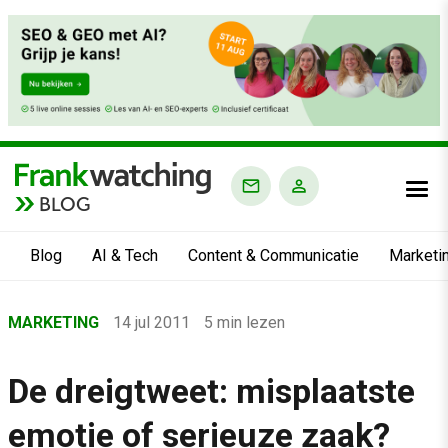
BLOG
Blog
AI & Tech
Content & Communicatie
Marketi
Home
MARKETING
14 jul 2011
5 min lezen
›
Blog
De dreigtweet: misplaatste
›
emotie of serieuze zaak?
Marketing