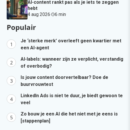
AI-content rankt pas als je iets te zeggen
hebt
4 aug 2026
·
6 min
·
Populair
Je ‘sterke merk’ overleeft geen kwartier met
een AI-agent
AI-labels: wanneer zijn ze verplicht, verstandig
of overbodig?
Is jouw content doorvertelbaar? Doe de
buurvrouwtest
LinkedIn Ads is niet te duur, je biedt gewoon te
veel
Zo bouw je een AI die het niet met je eens is
[stappenplan]