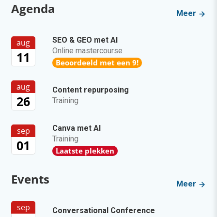
Agenda
Meer
SEO & GEO met AI
aug
Online mastercourse
11
Beoordeeld met een 9!
aug
Content repurposing
26
Training
Canva met AI
sep
Training
01
Laatste plekken
Events
Meer
sep
Conversational Conference