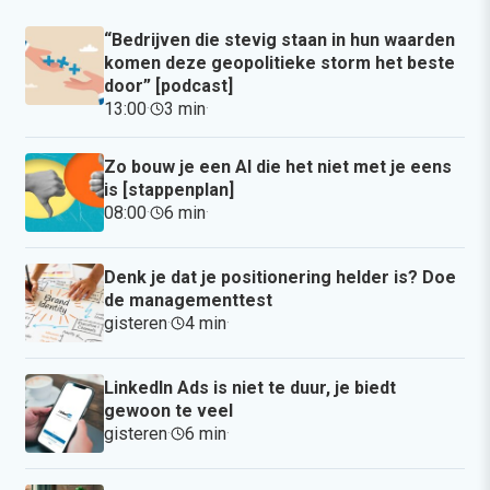
“Bedrijven die stevig staan in hun waarden
komen deze geopolitieke storm het beste
door” [podcast]
13:00
·
3 min
·
Zo bouw je een AI die het niet met je eens
is [stappenplan]
08:00
·
6 min
·
Denk je dat je positionering helder is? Doe
de managementtest
gisteren
·
4 min
·
LinkedIn Ads is niet te duur, je biedt
gewoon te veel
gisteren
·
6 min
·