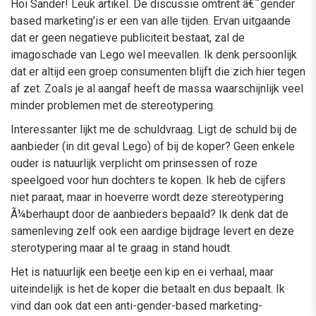
Hoi Sander! Leuk artikel. De discussie omtrent â€˜gender
based marketing’is er een van alle tijden. Ervan uitgaande
dat er geen negatieve publiciteit bestaat, zal de
imagoschade van Lego wel meevallen. Ik denk persoonlijk
dat er altijd een groep consumenten blijft die zich hier tegen
af zet. Zoals je al aangaf heeft de massa waarschijnlijk veel
minder problemen met de stereotypering.
Interessanter lijkt me de schuldvraag. Ligt de schuld bij de
aanbieder (in dit geval Lego) of bij de koper? Geen enkele
ouder is natuurlijk verplicht om prinsessen of roze
speelgoed voor hun dochters te kopen. Ik heb de cijfers
niet paraat, maar in hoeverre wordt deze stereotypering
Ã¼berhaupt door de aanbieders bepaald? Ik denk dat de
samenleving zelf ook een aardige bijdrage levert en deze
sterotypering maar al te graag in stand houdt.
Het is natuurlijk een beetje een kip en ei verhaal, maar
uiteindelijk is het de koper die betaalt en dus bepaalt. Ik
vind dan ook dat een anti-gender-based marketing-