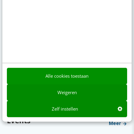
uitgelegd
Agenda
Meer
SEO & GEO met AI
aug
Online mastercourse
11
Beoordeeld met een 9!
aug
Content repurposing
26
Training
Alle cookies toestaan
Canva met AI
sep
Weigeren
Training
01
Laatste plekken
Zelf instellen
Events
Meer