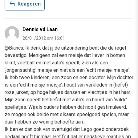
reply
Reageren
Dennis vd Laan
20/01/2012 om 16:01
@Bianca: Ik denk dat jij de uitzondering bent die de regel
bevestigd. Menigeen zal een meisje dat liever in bomen
klimt, voetbalt en met auto’s speelt, zien als een
‘jongensachtig’ meisje en niet als een ‘echt meisje-meisje’.
Ik heb twee kinderen, een zoon en een dochter. Mijn dochter
is een ‘echt meisje-meisje’: houdt van verkleden in (liefst)
roze jurken, op hoge hakjes dansen en vlechtjes in het haar.
Mijn zoon speelt het liefst met auto’s en houdt van ‘wilde’
spelletjes. Wij als ouders hebben dat nooit gestimuleerd,
ze mogen ook beide met elkaars speelgoed spelen, maar
daar hebben ze weinig behoefte aan.
Ik ben er dan ook van overtuigd dat Lego goed onderzoek
gedaan heeft hiernaar. Het feit dat er negatieve reacties op