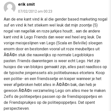
erik smit
07/02/2012 om 00:23
Aan de ene kant vind ik al die gender based marketing nogal
suf en vind ik het stiekem wel leuk dat mijn zoontje (5)
nogal van nagellak en roze jurkjes houdt… aan de andere
kant vind ik Lego Friends dan weer wel heel erg leuk. De
vorige meisjeslijnen van Lego (Scala en Belville) sloegen
enorm door en bestonden vooral uit roze meubeltjes uit
Ã©Ã©n stuk die nauwelijks op normale Legoblokjes
pasten. Friends daarentegen is weer echt Lego. Het zijn
huisjes die van blokjes gemaakt zijn, alles past naadloos op
de typische jongenssets als politiebureaus etcetera. Koop
een politie- en een friendssetje en kieper wanneer je het
weer afgebroken hebt alles in Ã©Ã©n bak, dan heb je
gewoon Ã©Ã©n verzameling Lego om alles mee te maken.
Zelfs de politiepetjes passen op de friendspoppetjes en
de Friendspruikjes op de politiepoppetjes. Dat opent
perspectieven.