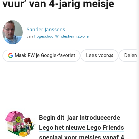
vuur’ van 4-jarig meisje
›
Lego onder ‘social media vuur’ van 4-jarig meisje
Sander Janssens
van
Hogeschool Windesheim Zwolle
Maak FW je Google-favoriet
Lees voor
Delen
Begin dit jaar
introduceerde
Lego het nieuwe Lego Friends
speciaal voor meisjes vanaf 4