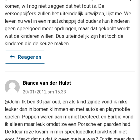
komen, wil nog niet zeggen dat het fout is. De
verkoopcijfers zullen het uiteindelijk uitwijzen, lijkt me. We
leven nu wel in een maatschappij dat ouders hun kinderen
geen speelgoed meer opdringen, maar dat gekocht wordt
wat de kinderen willen. Dus uiteindelijk zijn het toch de
kinderen die de keuze maken.
reply
Reageren
Bianca van der Hulst
20/01/2012 om 15:33
@John: Ik ben 30 jaar oud, en als kind zijnde vond ik niks
leuker dan in bomen klimmen en met auto’s en playmobile
spelen. Poppen waren aan mij niet besteed, en Barbie vond
ik alleen maar leuk omdat ze een Porsche en paarden had.
De kleur roze kwam in mijn speelgoedkist praktisch niet
voor. Maakt dat nu dat ik geen meisje was? Er zijn meer dan