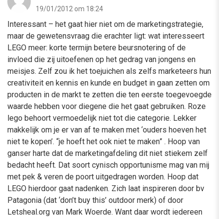
19/01/2012 om 18:24
Interessant – het gaat hier niet om de marketingstrategie,
maar de gewetensvraag die erachter ligt: wat interesseert
LEGO meer: korte termijn betere beursnotering of de
invloed die zij uitoefenen op het gedrag van jongens en
meisjes. Zelf zou ik het toejuichen als zelfs marketeers hun
creativiteit en kennis en kunde en budget in gaan zetten om
producten in de markt te zetten die ten eerste toegevoegde
waarde hebben voor diegene die het gaat gebruiken. Roze
lego behoort vermoedelijk niet tot die categorie. Lekker
makkelijk om je er van af te maken met ‘ouders hoeven het
niet te kopen’. “je hoeft het ook niet te maken” . Hoop van
ganser harte dat de marketingafdeling dit niet stiekem zelf
bedacht heeft. Dat soort cynisch opportunisme mag van mij
met pek & veren de poort uitgedragen worden. Hoop dat
LEGO hierdoor gaat nadenken. Zich laat inspireren door bv
Patagonia (dat ‘don’t buy this’ outdoor merk) of door
Letsheal.org van Mark Woerde. Want daar wordt iedereen