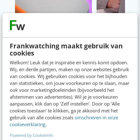
Social media & AI
Napkin AI: de tool 
omzet naar ijzerst
Frankwatching maakt gebruik van
cookies
Welkom! Leuk dat je inspiratie en kennis komt opdoen.
Wij, en derde partijen, maken op onze websites gebruik
van cookies. Wij gebruiken cookies voor het bijhouden
van statistieken, om jouw voorkeuren op te slaan, maar
Op zoek naar nog meer
ook voor marketingdoeleinden (bijvoorbeeld het
afstemmen van advertenties). Wil je je voorkeuren
kennis?
aanpassen, klik dan op ‘Zelf instellen’. Door op ‘Alle
cookies toestaan’ te klikken, ga je akkoord met het
gebruik van alle cookies zoals
omschreven in onze
cookieverklaring
.
Actueel
Powered by CookieInfo