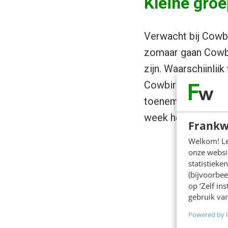
Kleine groe
Verwacht bij Cowbi
zomaar gaan Cowbi
zijn. Waarschijnli
Cowbirders nieuwe 
toenemen, maar op 
week het tienduize
Frankw
Welkom! Leu
onze websit
statistiek
(bijvoorbee
op ‘Zelf in
gebruik van
Powered by 