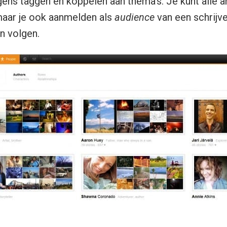
gens taggen en koppelen aan thema’s. Je kunt alle a
maar je ook aanmelden als
audience
van een schrijv
en volgen.