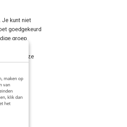
 Je kunt niet
moet goedgekeurd
idige groep
zeker gaan
an er één deze
en, maken op
n van
leinden
en, klik dan
et het