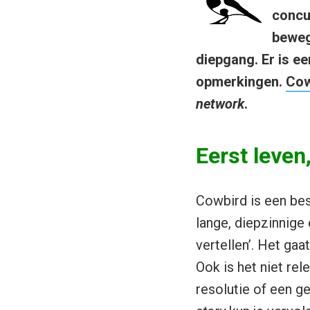
concur
beweg
diepgang. Er is e
opmerkingen.
Cow
network
.
Eerst leven
Cowbird is een bes
lange, diepzinnige 
vertellen’. Het gaa
Ook is het niet rel
resolutie of een g