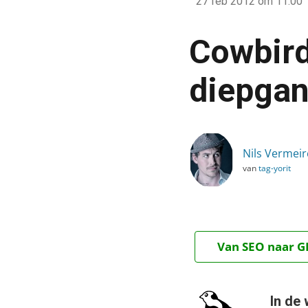
27 feb 2012
om 11:00
›
Blog
Cowbird
›
Alle artikelen
diepgan
›
Cowbird: ‘slowcial networ
Nils Vermeir
van
tag-yorit
Van SEO naar GE
In de