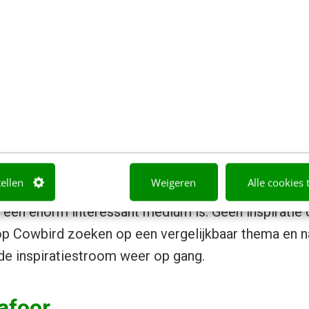
het bij Cowbird niet om meer en sneller, dus dat er
etwerk zitten is eerder positief dan negatief. De kw
 van audiofragmenten is zeer hoog. Ze geven stof 
tellen
Weigeren
Alle cookies 
Juist dit maakt dat het voor schrijvers, maar ook vo
, een enorm interessant medium is. Geen inspiratie
p Cowbird zoeken op een vergelijkbaar thema en n
de inspiratiestroom weer op gang.
afoor