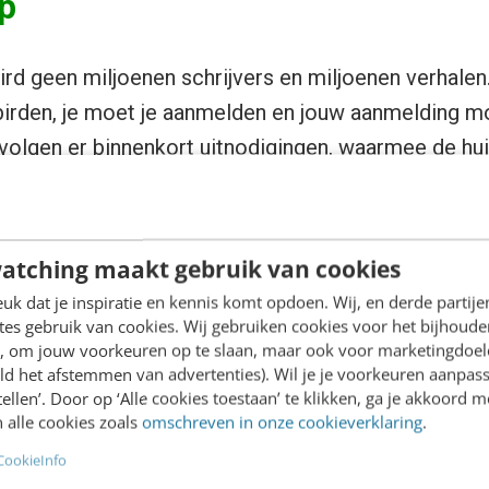
p
rd geen miljoenen schrijvers en miljoenen verhalen.
rden, je moet je aanmelden en jouw aanmelding 
jk volgen er binnenkort uitnodigingen, waarmee de hu
schrijvers kan uitnodigen. Hierdoor zal het aantal 
dit moment zijn er slechts 1450 schrijvers, waarv
ndste verhaal heeft geschreven.
atching maakt gebruik van cookies
k dat je inspiratie en kennis komt opdoen. Wij, en derde partij
es gebruik van cookies. Wij gebruiken cookies voor het bijhoude
en, om jouw voorkeuren op te slaan, maar ook voor marketingdoe
ld het afstemmen van advertenties). Wil je je voorkeuren aanpass
stellen’. Door op ‘Alle cookies toestaan’ te klikken, ga je akkoord m
 alle cookies zoals
omschreven in onze cookieverklaring
.
CookieInfo