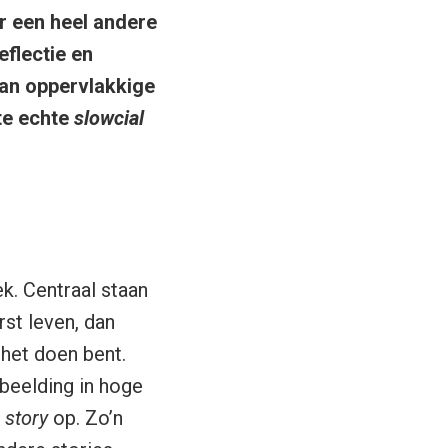
er een heel andere
flectie en
dan oppervlakkige
te echte
slowcial
k. Centraal staan
rst leven, dan
 het doen bent.
fbeelding in hoge
n
story
op. Zo’n