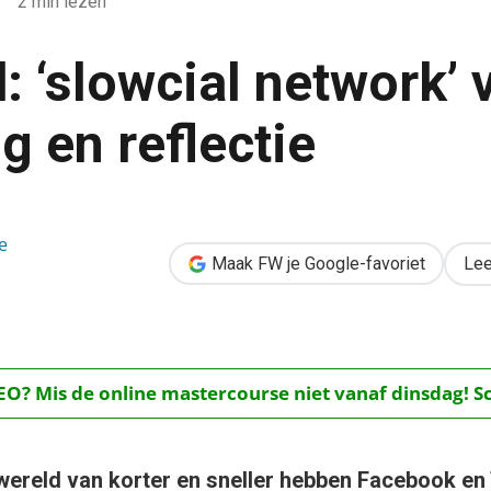
2 min lezen
: ‘slowcial network’ 
g en reflectie
k’ voor diepgang en reflectie
e
Maak FW je Google-favoriet
Lee
O? Mis de online mastercourse niet vanaf dinsdag! Schr
 wereld van korter en sneller hebben Facebook en 