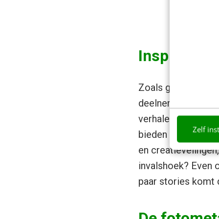
Inspiratie
Zoals gezegd gaat 
deelnemers in het n
verhalen, maar ook
Zelf ins
bieden inspiratie. 
en creatievelingen
invalshoek? Even o
paar stories komt 
De fotomet