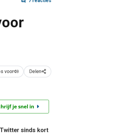
7 reacties
voor
s voor
Delen
ijf je snel in
Twitter sinds kort