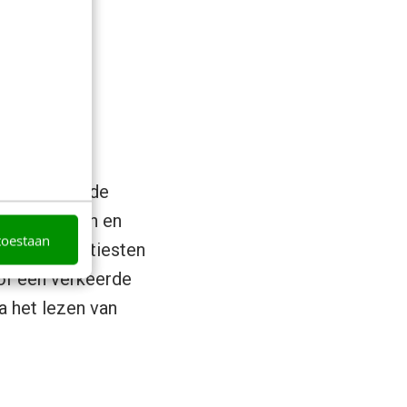
 weinig
aliteit van de
tot nadenken en
toestaan
or andere artiesten
 of een verkeerde
a het lezen van