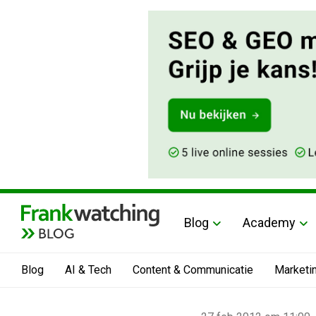
Blog
Academy
BLOG
Blog
AI & Tech
Content & Communicatie
Marketi
Home