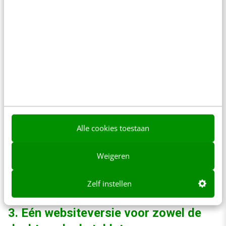
De touch versie van Staples.com
Naast de voordelen van de app, is een
bijkomend voordeel dat deze variant platform-
onafhankelijk kan worden gemaakt. Maar ook
het maken van deze tabletvariant heeft impact
Alle cookies toestaan
op het budget. Dus waarom niet de tablet
nemen als uitgangspunt en één ontwerp maken
Weigeren
in plaats van verschillende versies te maken
voor de desktop/laptop en de tablet.
Zelf instellen
3. Eén websiteversie voor zowel de