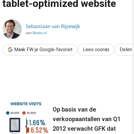
tablet-optimized website
›
Topprioriteit voor e-tailer: tablet-optimized website
Sebastiaan van Rijsewijk
van
Beaks.nl
Maak FW je Google-favoriet
Lees voor
Delen
Op basis van de
verkoopaantallen van Q1
2012 verwacht GFK dat