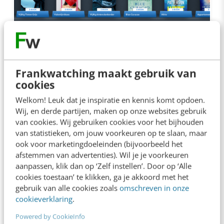
De app Blits van BOL.com
Frankwatching maakt gebruik van
Een knelpunt is echter dat er vaak een
cookies
aanzienlijk budget nodig is voor de
Welkom! Leuk dat je inspiratie en kennis komt opdoen.
ontwikkeling van een app. Zeker om hem
Wij, en derde partijen, maken op onze websites gebruik
van cookies. Wij gebruiken cookies voor het bijhouden
geschikt te maken voor de verschillende tablet
van statistieken, om jouw voorkeuren op te slaan, maar
platforms.
ook voor marketingdoeleinden (bijvoorbeeld het
afstemmen van advertenties). Wil je je voorkeuren
aanpassen, klik dan op ‘Zelf instellen’. Door op ‘Alle
Heeft de app prioriteit? Zoals eerder
cookies toestaan’ te klikken, ga je akkoord met het
aangegeven wordt er veel georiënteerd op de
gebruik van alle cookies zoals
omschreven in onze
cookieverklaring
.
tablet. Deze mogelijkheid wordt niet optimaal
benut door enkel het aanbieden van een app.
Powered by CookieInfo