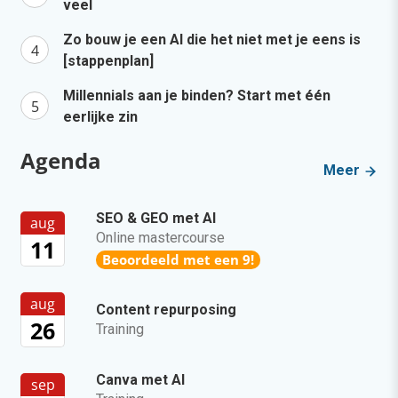
veel
Zo bouw je een AI die het niet met je eens is
[stappenplan]
Millennials aan je binden? Start met één
eerlijke zin
Agenda
Meer
SEO & GEO met AI
aug
Online mastercourse
11
Beoordeeld met een 9!
aug
Content repurposing
26
Training
Canva met AI
sep