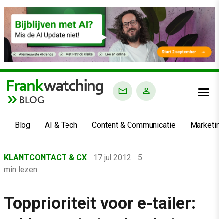
BLOG
Blog
AI & Tech
Content & Communicatie
Marketi
Home
KLANTCONTACT & CX
17 jul 2012
5
›
min lezen
Blog
›
Topprioriteit voor e-tailer:
Klantcontact & CX