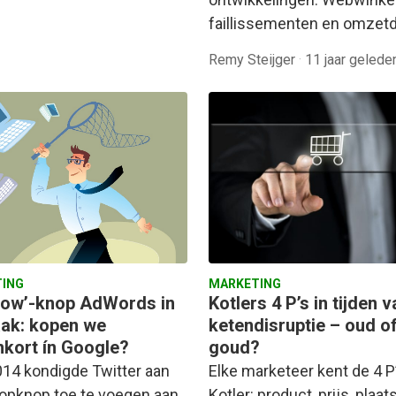
faillissementen en omzetda
Remy Steijger
·
11 jaar gelede
MARKETING
ING
Kotlers 4 P’s in tijden 
now’-knop AdWords in
ketendisruptie – oud o
ak: kopen we
goud?
nkort ín Google?
Elke marketeer kent de 4 P
014 kondigde Twitter aan
Kotler: product, prijs, plaat
opknop toe te voegen aan