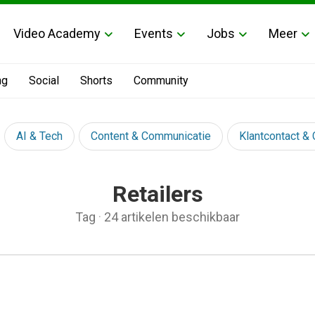
Video Academy
Events
Jobs
Meer
ng
Social
Shorts
Community
AI & Tech
Content & Communicatie
Klantcontact &
Retailers
Tag
·
24 artikelen beschikbaar