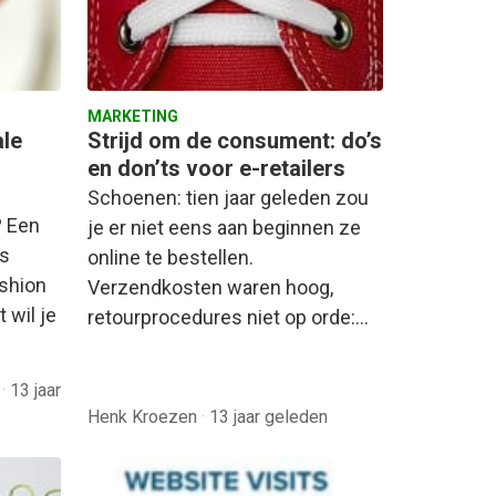
MARKETING
ale
Strijd om de consument: do’s
en don’ts voor e-retailers
Schoenen: tien jaar geleden zou
? Een
je er niet eens aan beginnen ze
ns
online te bestellen.
shion
Verzendkosten waren hoog,
 wil je
retourprocedures niet op orde:…
s
·
13 jaar
Henk Kroezen
·
13 jaar geleden