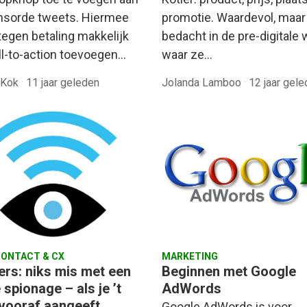
promotie. Waardevol, maar
sorde tweets. Hiermee
bedacht in de pre-digitale 
tegen betaling makkelijk
waar ze…
ll-to-action toevoegen…
 Kok
·
11 jaar geleden
Jolanda Lamboo
·
12 jaar gel
ONTACT & CX
MARKETING
ers: niks mis met een
Beginnen met Google
 spionage – als je ’t
AdWords
vooraf aangeeft
Google AdWords is voor