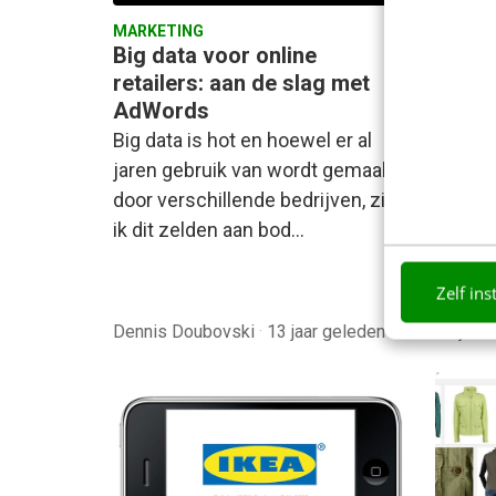
MARKET
MARKETING
Hoe s
Big data voor online
2020?
retailers: aan de slag met
AdWords
"Amazon
Big data is hot en hoewel er al
zei Co
jaren gebruik van wordt gemaakt
bij To
door verschillende bedrijven, zie
tijden
ik dit zelden aan bod…
Zelf ins
Dennis Doubovski
·
13 jaar geleden
Jurjen 