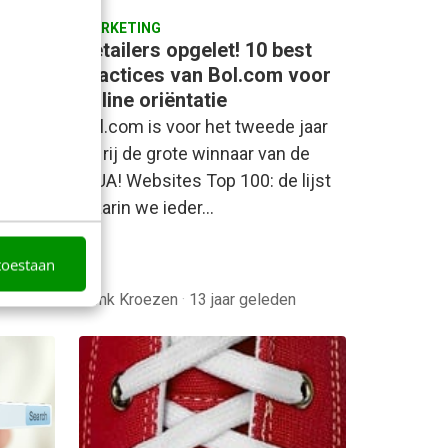
MARKETING
je
Retailers opgelet! 10 best
m mee
practices van Bol.com voor
online oriëntatie
oen
Bol.com is voor het tweede jaar
op rij de grote winnaar van de
s
WUA! Websites Top 100: de lijst
gram.
waarin we ieder…
ie…
toestaan
aar
Henk Kroezen
·
13 jaar geleden