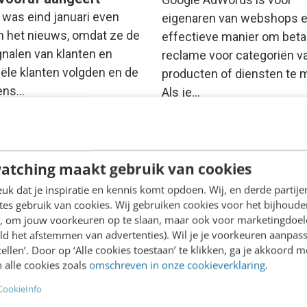
 was eind januari even
eigenaren van webshops 
in het nieuws, omdat ze de
effectieve manier om beta
gnalen van klanten en
reclame voor categoriën v
iële klanten volgden en de
producten of diensten te 
ens…
Als je…
Onno Hansen-Staszynski
·
12 
aauboer
·
12 jaar geleden
geleden
atching maakt gebruik van cookies
k dat je inspiratie en kennis komt opdoen. Wij, en derde partij
es gebruik van cookies. Wij gebruiken cookies voor het bijhoude
en, om jouw voorkeuren op te slaan, maar ook voor marketingdoe
ld het afstemmen van advertenties). Wil je je voorkeuren aanpass
stellen’. Door op ‘Alle cookies toestaan’ te klikken, ga je akkoord m
 alle cookies zoals
omschreven in onze cookieverklaring
.
CookieInfo