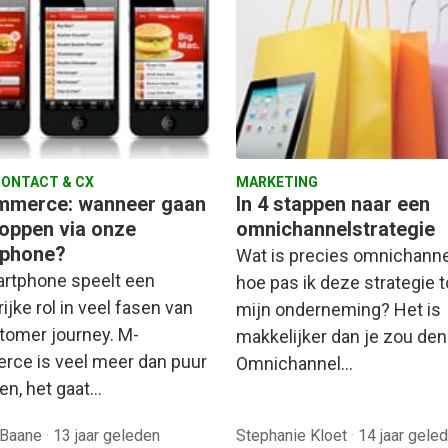
ONTACT & CX
MARKETING
merce: wanneer gaan
In 4 stappen naar een
oppen via onze
omnichannelstrategie
phone?
Wat is precies omnichanne
rtphone speelt een
hoe pas ik deze strategie t
ijke rol in veel fasen van
mijn onderneming? Het is
tomer journey. M-
makkelijker dan je zou den
ce is veel meer dan puur
Omnichannel…
en, het gaat…
 Baane
·
13 jaar geleden
Stephanie Kloet
·
14 jaar gele