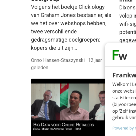
Volgens het boekje Click.ology
Dixons
van Graham Jones bestaan er, als
volop 
we het over webshops hebben,
wifi-si
twee verschillende
potent
gedragsmatige doelgroepen:
gegev
kopers die uit zijn…
Onno Hansen-Staszynski
·
12 jaar
geleden
Rob Bl
Frankw
Welkom! Leu
onze websit
statistiek
(bijvoorbee
op ‘Zelf in
gebruik van
Powered by 