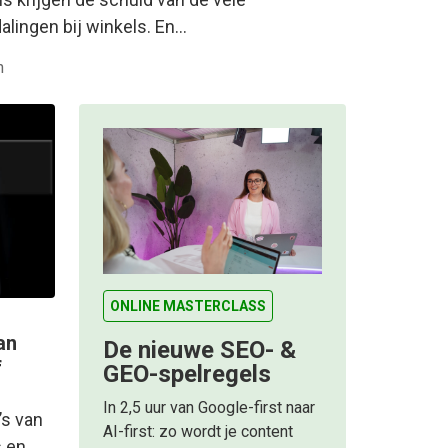
lingen bij winkels. En…
n
ONLINE MASTERCLASS
van
De nieuwe SEO- &
f
GEO-spelregels
In 2,5 uur van Google-first naar
’s van
AI-first: zo wordt je content
s en