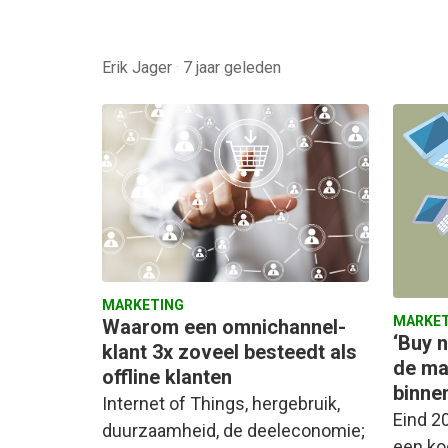
Erik Jager
·
7 jaar geleden
MARKETING
MARKET
Waarom een omnichannel-
‘Buy 
klant 3x zoveel besteedt als
de ma
offline klanten
binne
Internet of Things, hergebruik,
Eind 2
duurzaamheid, de deeleconomie;
een ko