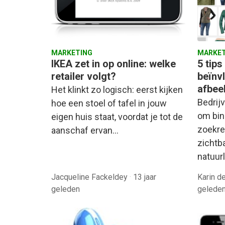
MARKETING
MARKET
IKEA zet in op online: welke
5 tip
retailer volgt?
beïnv
afbee
Het klinkt zo logisch: eerst kijken
Bedrij
hoe een stoel of tafel in jouw
om bin
eigen huis staat, voordat je tot de
zoekre
aanschaf ervan…
zichtba
natuurl
Jacqueline Fackeldey
·
13 jaar
Karin 
geleden
gelede