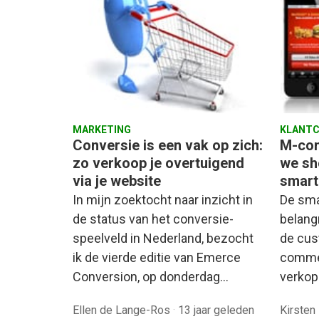
MARKETING
KLANTC
Conversie is een vak op zich:
M-com
zo verkoop je overtuigend
we sh
via je website
smart
In mijn zoektocht naar inzicht in
De sma
de status van het conversie-
belangr
speelveld in Nederland, bezocht
de cus
ik de vierde editie van Emerce
commer
Conversion, op donderdag…
verkop
Ellen de Lange-Ros
·
13 jaar geleden
Kirsten