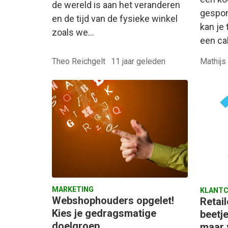
de wereld is aan het veranderen
gespon
en de tijd van de fysieke winkel
kan je 
zoals we…
een ca
Theo Reichgelt
·
11 jaar geleden
Mathijs
MARKETING
KLANTC
Webshophouders opgelet!
Retail
Kies je gedragsmatige
beetje
doelgroep
maar 