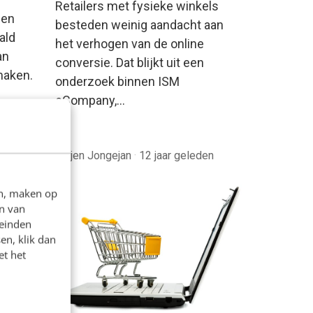
Retailers met fysieke winkels
een
besteden weinig aandacht aan
ald
het verhogen van de online
an
conversie. Dat blijkt uit een
maken.
onderzoek binnen ISM
eCompany,…
jaar
Jurjen Jongejan
·
12 jaar geleden
en, maken op
n van
leinden
en, klik dan
et het