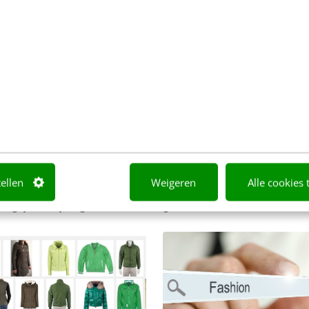
ING
MARKETING
hopt de consument in
Instagramification van 
webshop: 4 redenen o
te doen
 is coming to kill us!" Dat
Dagelijks worden 500 milj
r Molenaar in zijn keynote
afbeeldingen geupload en
psport Centrum in Almere
gedeeld op social media al
s ‘Shopping Today’ op 26…
Pinterest, Twitter en Insta
Vaak zitten hier foto’s bij d
tellen
Weigeren
Alle cookies 
Sebastiaan van Rijsewijk
·
13 j
Jongejan
·
13 jaar geleden
geleden