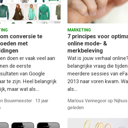
ING
MARKETING
s om conversie te
7 principes voor optim
loeden met
online mode- &
ldingen
merkbeleving
ven doen er vaak veel aan
Wat is jouw verhaal online
nen de eerste
belangrijke vraag die tijde
sultaten van Google
meerdere sessies van eFa
ar te zijn. Heel belangrijk
2013 naar voren kwam. Wat
ijk, maar wat als…
als…
den Bouwmeester
·
13 jaar
Marlous Vennegoor op Nijhui
n
geleden