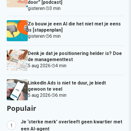
door” [podcast]
gisteren
·
3 min
·
Zo bouw je een AI die het niet met je eens
is [stappenplan]
gisteren
·
6 min
·
Denk je dat je positionering helder is? Doe
de managementtest
5 aug 2026
·
4 min
·
LinkedIn Ads is niet te duur, je biedt
gewoon te veel
5 aug 2026
·
6 min
·
Populair
Je ‘sterke merk’ overleeft geen kwartier met
een AI-agent