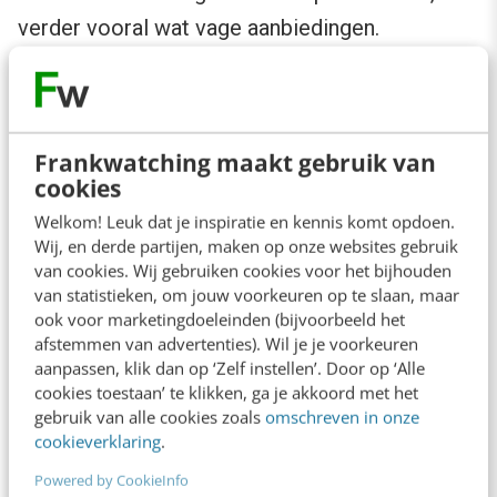
verder vooral wat vage aanbiedingen.
Maak de vergelijking maar eens met een echte
schoenenwinkel van baksteen: als daar geen
Frankwatching maakt gebruik van
schoenen in de etalage staan, loop je meestal
cookies
door. Het lijkt erop dat Sneakers.nl vooral een
Welkom! Leuk dat je inspiratie en kennis komt opdoen.
jong en hip publiek wil aanspreken en ‘lifestyle’
Wij, en derde partijen, maken op onze websites gebruik
hoger in het vaandel heeft staan dan sales.
van cookies. Wij gebruiken cookies voor het bijhouden
van statistieken, om jouw voorkeuren op te slaan, maar
ook voor marketingdoeleinden (bijvoorbeeld het
Opvallend is dat bij Otto.nl relatief veel
afstemmen van advertenties). Wil je je voorkeuren
respondenten afhaken vanwege het uiterlijk van
aanpassen, klik dan op ‘Zelf instellen’. Door op ‘Alle
cookies toestaan’ te klikken, ga je akkoord met het
de website. Als verbeterpunt voor Otto.nl geeft
gebruik van alle cookies zoals
omschreven in onze
een respondent de volgende tip: “de website
cookieverklaring
.
overzichtelijker maken, zodat het rust
Powered by CookieInfo