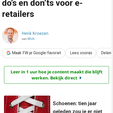
do’s en don’ts voor e-
›
retailers
Strijd om de consument: do’s en don’ts voor e-retailers
Henk Kroezen
van
WUA
Maak FW je Google-favoriet
Lees voor
Delen
Leer in 1 uur hoe je content maakt die blijft
werken. Bekijk direct
Schoenen: tien jaar
geleden zou je er niet