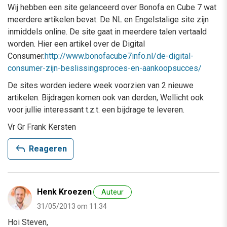
Wij hebben een site gelanceerd over Bonofa en Cube 7 wat
meerdere artikelen bevat. De NL en Engelstalige site zijn
inmiddels online. De site gaat in meerdere talen vertaald
worden. Hier een artikel over de Digital
Consumer.
http://www.bonofacube7info.nl/de-digital-
consumer-zijn-beslissingsproces-en-aankoopsucces/
De sites worden iedere week voorzien van 2 nieuwe
artikelen. Bijdragen komen ook van derden, Wellicht ook
voor jullie interessant t.z.t. een bijdrage te leveren.
Vr Gr Frank Kersten
reply
Reageren
Henk Kroezen
Auteur
31/05/2013 om 11:34
Hoi Steven,