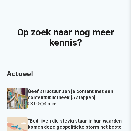
Op zoek naar nog meer
kennis?
Actueel
Geef structuur aan je content met een
contentbibliotheek [5 stappen]
08:00
·
4 min
·
“Bedrijven die stevig staan in hun waarden
komen deze geopolitieke storm het beste