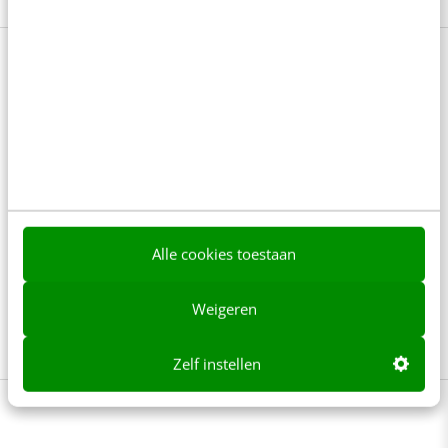
De basis van online marketing in 2
dagen [training]
De groten (en minder groten) der aarde weten het:
zonder marketingstrategie geen online succes.
Maak tijdens de training Online marketing (basis)
Alle cookies toestaan
kennis met de belangrijkste onderdelen van digital
marketing: van social media tot webanalytics. En van
Weigeren
e-mailmarketing tot adverteren.
Meer weten?
Zelf instellen