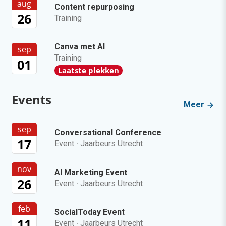
aug
Content repurposing
26
Training
Canva met AI
sep
Training
01
Laatste plekken
Events
Meer
sep
Conversational Conference
17
Event
·
Jaarbeurs Utrecht
nov
AI Marketing Event
26
Event
·
Jaarbeurs Utrecht
feb
SocialToday Event
11
Event
·
Jaarbeurs Utrecht