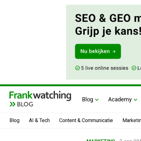
Blog
Academy
BLOG
Blog
AI & Tech
Content & Communicatie
Marketi
Home