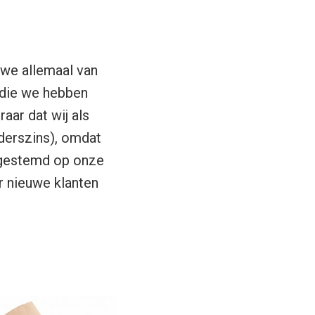
t we allemaal van
n die we hebben
aar dat wij als
nderszins), omdat
afgestemd op onze
 nieuwe klanten