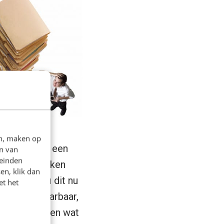
en, maken op
 geweest om een
n van
leinden
rmaal gesproken
en, klik dan
rd, was nu dit nu
et het
eg onverklaarbaar,
 niet snapten wat