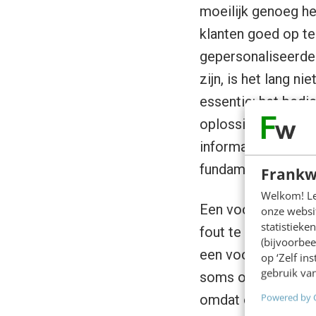
moeilijk genoeg 
klanten goed op te 
gepersonaliseerde 
zijn, is het lang ni
essentie: het bedie
oplossing? Nee, v
informatie die big
fundament van goe
Frankw
Welkom! Leu
Een voorbeeld uit 
onze websit
statistiek
fout te herstellen
(bijvoorbee
een voorschot van
op ‘Zelf in
gebruik van
soms om onverklaar
Powered by 
omdat ook de mede