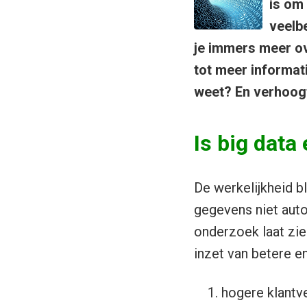
is om 
veelb
je immers meer ove
tot meer informat
weet? En verhoogt
Is big data
De werkelijkheid b
gegevens niet auto
onderzoek laat zie
inzet van betere en
hogere klantv