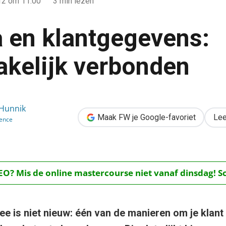
12
om 11:00
3 min lezen
a en klantgegevens:
kelijk verbonden
ns: onlosmakelijk verbonden
 Hunnik
Maak FW je Google-favoriet
Lee
ence
O? Mis de online mastercourse niet vanaf dinsdag! Schr
ee is niet nieuw: één van de manieren om je klant