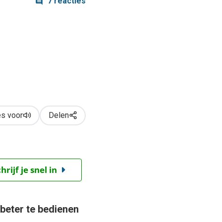
7 reacties
s voor
Delen
ijf je snel in
 beter te bedienen