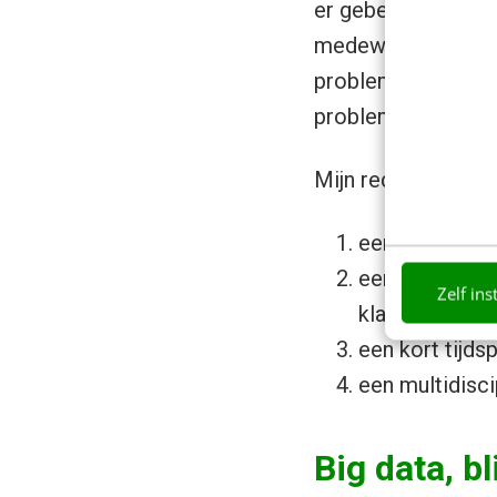
er gebeurde. De e
medewerkers te ove
problemen niet zon
problemen alleen m
Mijn recept voor de
een solide fu
een heldere (d
Zelf ins
klant(groep);
een kort tijds
een multidisci
Big data, bl