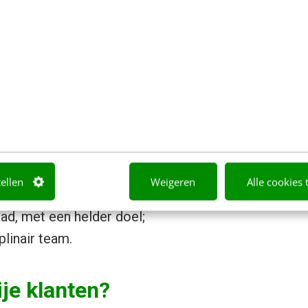
erste zes maanden heb ik min of meer moeten gebr
rtuigen dat er echt iets goed fout zat. Big data los
der meer op. Sterker nog, meer gegevens bleken in
aar te vergroten.
 aanpak van een big data-project bestaat uit vier p
ndament van klantgegevens;
oor de business gedreven) vraag, die gerelateerd i
tellen
Weigeren
Alle cookies 
pad, met een helder doel;
plinair team.
ije klanten?