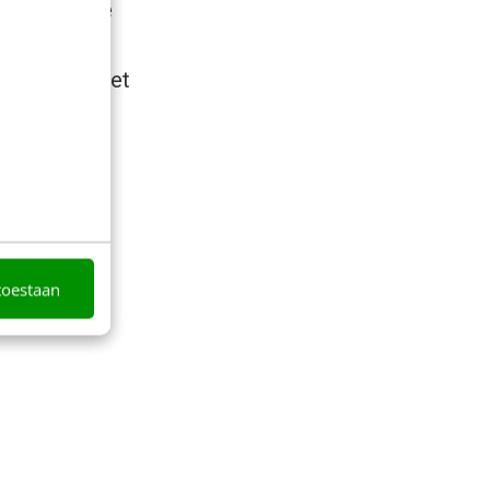
uiken om de
t dit soort
 dit geval het
unten:
s aan een
toestaan