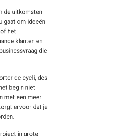
om de uitkomsten
 nu gaat om ideeën
 of het
aande klanten en
businessvraag die
rter de cycli, des
het begin niet
en met een meer
zorgt ervoor dat je
rden.
roject in grote