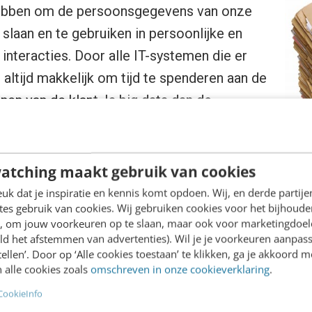
hebben om de persoonsgegevens van onze
slaan en te gebruiken in persoonlijke en
interacties. Door alle IT-systemen die er
et altijd makkelijk om tijd te spenderen aan de
nen van de klant. Is big data dan de
olgens mij moeten we de weldaad aan
 data biedt, toepassen binnen een solide
de klantgegevens.
atching maakt gebruik van cookies
k dat je inspiratie en kennis komt opdoen. Wij, en derde partij
de praktijk: ik ben de afgelopen 12 maanden bezig
es gebruik van cookies. Wij gebruiken cookies voor het bijhoude
en, om jouw voorkeuren op te slaan, maar ook voor marketingdoe
 in de energierekening van mijn moeder. Waar er no
ld het afstemmen van advertenties). Wil je je voorkeuren aanpass
 125 euro per maand zou moeten worden geïncassee
stellen’. Door op ‘Alle cookies toestaan’ te klikken, ga je akkoord m
 alle cookies zoals
omschreven in onze cookieverklaring
.
bare redenen ineens 2200 euro of 3100 euro. Ik z
CookieInfo
werkers van de energieleverancier aan de telefoon