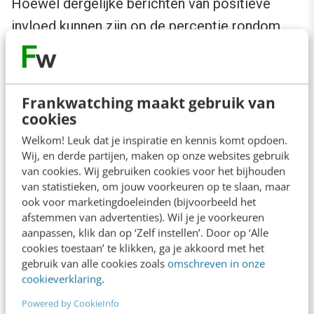
Hoewel dergelijke berichten van positieve
invloed kunnen zijn op de perceptie rondom
een organisatie, vinden we het belangrijk om
naast de algemene engagementscore ook een
relevante variant op te nemen. In deze variant
Frankwatching maakt gebruik van
wordt duidelijk hoeveel interacties er
cookies
plaatsvinden rondom berichten die bijdragen
Welkom! Leuk dat je inspiratie en kennis komt opdoen.
Wij, en derde partijen, maken op onze websites gebruik
aan (commerciële) bedrijfsdoelstellingen.
van cookies. Wij gebruiken cookies voor het bijhouden
van statistieken, om jouw voorkeuren op te slaan, maar
Naast de engagementscores kijken we naar de
ook voor marketingdoeleinden (bijvoorbeeld het
afstemmen van advertenties). Wil je je voorkeuren
verhouding tussen de verschillende kanalen.
aanpassen, klik dan op ‘Zelf instellen’. Door op ‘Alle
Als een concurrent bijvoorbeeld een
cookies toestaan’ te klikken, ga je akkoord met het
gebruik van alle cookies zoals
omschreven in onze
succesvolle Facebookpagina heeft, mag een
cookieverklaring
.
minder succesvolle Twitterpagina de score
Powered by CookieInfo
niet automatisch halveren. Om deze reden