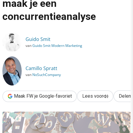
maak je een
›
concurrentieanalyse
Social media marketing: zo maak je een concurrentieanalyse
Guido Smit
van
Guido Smit Modern Marketing
Camillo Spratt
van
NoSuchCompany
Maak FW je Google-favoriet
Lees voor
Delen