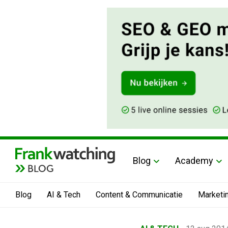
Blog
Academy
BLOG
Blog
AI & Tech
Content & Communicatie
Marketi
Home