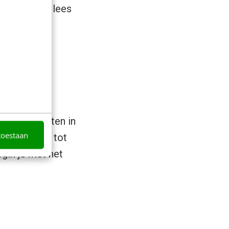
s verdiepen, lees
Govern.
ep
 je je klanten in
toestaan
list’ van 60 tot
gin je met het