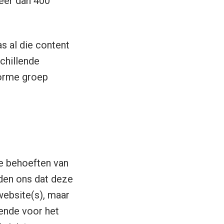
eer dan 400
s al die content
chillende
norme groep
e behoeften van
den ons dat deze
website(s), maar
eende voor het