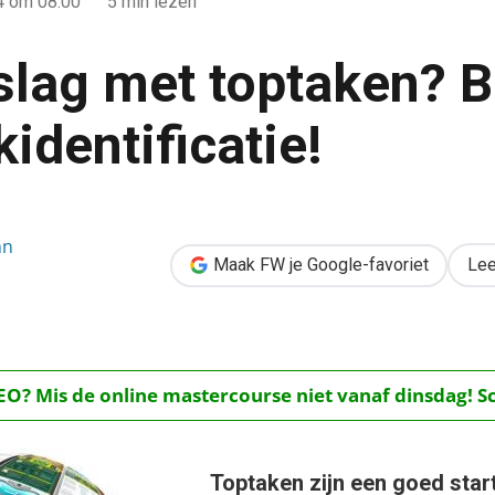
4
om 08:00
5 min lezen
slag met toptaken? 
identificatie!
? Begin met taakidentificatie!
nn
Maak FW je Google-favoriet
Lee
O? Mis de online mastercourse niet vanaf dinsdag! Schr
Toptaken zijn een goed star