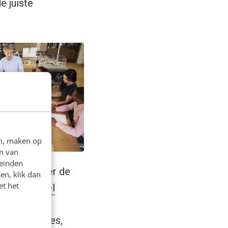
e juiste
en, maken op
n van
leinden
nog niets over de
en, klik dan
et het
rst
het artikel
t aan?’
van
 gemeentesites,