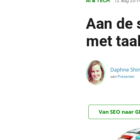
AI & TECH
12 aug 201
›
Blog
Aan de 
›
AI & Tech
met taak
›
Aan de slag met toptaken
Daphne Shi
van
Presenter
Van SEO naar GE