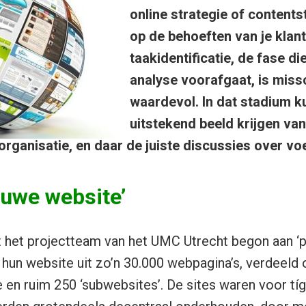
online strategie of contents
op de behoeften van je klan
taakidentificatie, de fase d
analyse voorafgaat, is miss
waardevol. In dat stadium ku
uitstekend beeld krijgen va
organisatie, en daar de juiste discussies over vo
euwe website’
 het projectteam van het UMC Utrecht begon aan ‘p
 hun website uit zo’n 30.000 webpagina’s, verdeeld 
e en ruim 250 ‘subwebsites’. De sites waren voor tíg