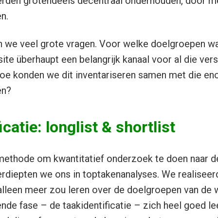
rden grotendeels decentraal onderhouden, door m
n.
n we veel grote vragen. Voor welke doelgroepen wa
te überhaupt een belangrijk kanaal voor al die vers
oe konden we dit inventariseren samen met die e
en?
catie: longlist & shortlist
methode om kwantitatief onderzoek te doen naar d
rdiepten we ons in toptakenanalyses. We realiseer
lleen meer zou leren over de doelgroepen van de 
nde fase – de taakidentificatie – zich heel goed l