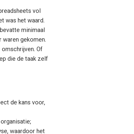
preadsheets vol
et was het waard.
 bevatte minimaal
or waren gekomen.
 omschrijven. Of
p die de taak zelf
ect de kans voor,
organisatie;
yse, waardoor het