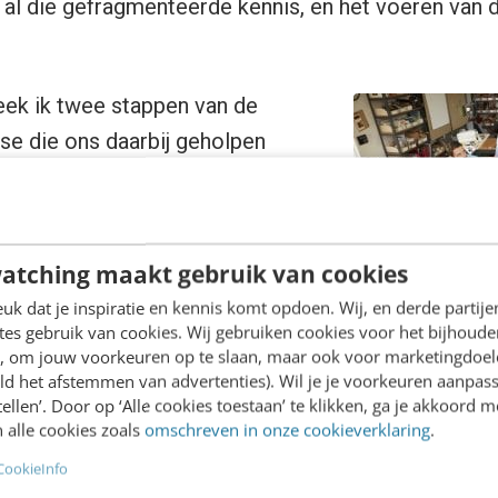
l die gefragmenteerde kennis, en het voeren van d
reek ik twee stappen van de
ase die ons daarbij geholpen
van de longlist
atching maakt gebruik van cookies
gsessie
k dat je inspiratie en kennis komt opdoen. Wij, en derde partij
es gebruik van cookies. Wij gebruiken cookies voor het bijhoude
le stappen van de toptakenmethode
en, om jouw voorkeuren op te slaan, maar ook voor marketingdoe
op de analyse zelf, of op toptaakmanagement. Als je 
ld het afstemmen van advertenties). Wil je je voorkeuren aanpass
stellen’. Door op ‘Alle cookies toestaan’ te klikken, ga je akkoord m
et, raad ik je aan om hier even te stoppen, en ee
 alle cookies zoals
omschreven in onze cookieverklaring
.
t voor de website van je gemeente: hoe pak je da
CookieInfo
g te lezen. Dat artikel is weliswaar toegespitst op