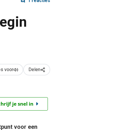
1 reacties
Begin
s voor
Delen
ijf je snel in
tpunt voor een