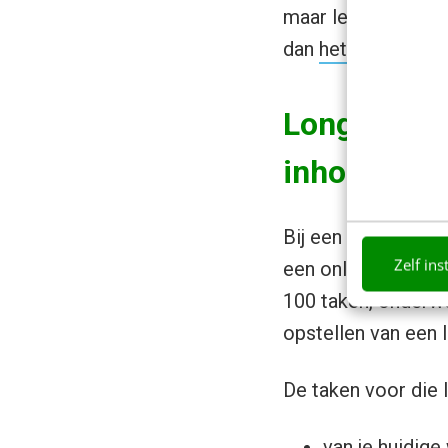
maar legt het proce
dan
het boek ‘The 
Longlist s
inhoudsdes
Bij een toptakenan
Zelf ins
een online enquête 
100 taken, onderwe
opstellen van een l
De taken voor die lo
van je huidige