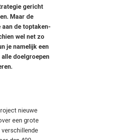
trategie gericht
ten. Maar de
ie aan de toptaken-
chien wel net zo
n je namelijk een
n alle doelgroepen
eren.
roject nieuwe
over een grote
 verschillende