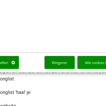
s goed uit. Wil je je nog verder in toptakenanalyse
Stranger’s Long Neck’
van toptaakgoeroe Gerry Mc
amenstellen: kans om grote gro
kundigen te betrekken
alyse volgens de methode van Gerry McGovern, vraag
tellen
Weigeren
Alle cookies 
de 5 belangrijkste taken te selecteren uit een ‘short
rpen en thema’s. Om tot zo’n shortlist te komen, be
onglist.
nglist ‘haal’ je:
 website