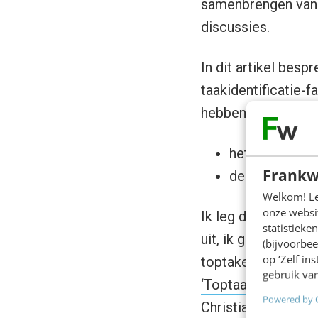
samenbrengen van a
discussies.
In dit artikel besp
taakidentificatie-f
hebben:
het opstellen 
Frankw
de shortlistin
Welkom! Leu
onze websit
Ik leg dus niet ál
statistiek
uit, ik ga niet in 
(bijvoorbee
op ‘Zelf in
toptakenmethode we
gebruik van
‘Toptaakmanagemen
Powered by 
Christiaan W. Lusti