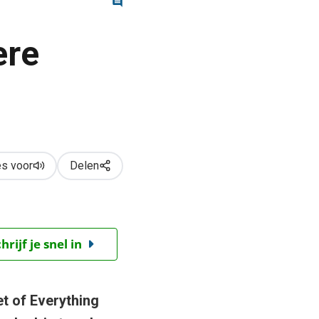
ere
s voor
Delen
ijf je snel in
t of Everything