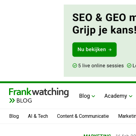
Blog
Academy
BLOG
Blog
AI & Tech
Content & Communicatie
Marketi
Home