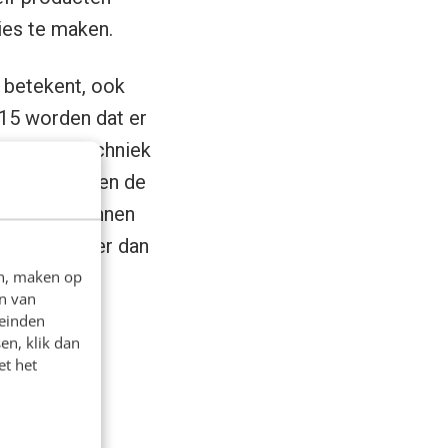
ties te maken.
e betekent, ook
015 worden dat er
edkopere techniek
er. Wie tussen de
om te verkennen
rinters. Meer dan
en, maken op
n van
leinden
en, klik dan
et het