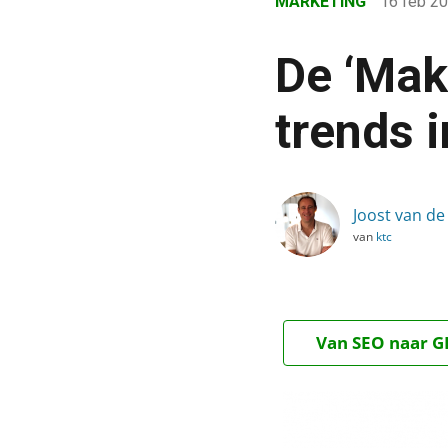
MARKETING
16 feb 2
›
Blog
De ‘Mak
›
Marketing
trends i
›
De ‘Maker Movement’ & an
Joost van de
van
ktc
Van SEO naar GE