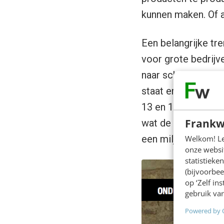
kunnen maken. Of aa
Een belangrijke tre
voor grote bedrijv
naar schatting 200
staat er voor 600 e
13 en 18 jaar is,
Frankw
wat de mogelijkhed
een miljoen jonger
Welkom! Leu
onze websit
statistiek
(bijvoorbee
op ‘Zelf in
gebruik van
Powered by 