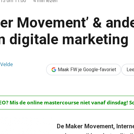
015
om 11:00
4 min lezen
er Movement’ & and
n digitale marketing
dere trends in digitale marketing
 Velde
Maak FW je Google-favoriet
Lee
O? Mis de online mastercourse niet vanaf dinsdag! Schr
De Maker Movement, Interne