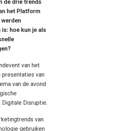
n de drie trends
an het Platform
) werden
is: hoe kun je als
nelle
gen?
endevent van het
 presentaties van
thema van de avond
ogische
igitale Disruptie.
rketingtrends van
nologie gebruiken