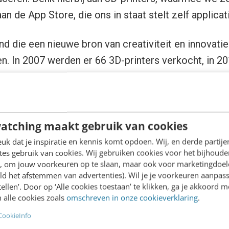
n de App Store, die ons in staat stelt zelf applica
nd die een nieuwe bron van creativiteit en innovati
en. In 2007 werden er 66 3D-printers verkocht, in 2
.000. Dankzij de groeiende productie en steeds go
uro al een hele behoorlijke 3D-printer in je huiskam
 kan op online kamp met Google en MAKE Magazine 
atching maakt gebruik van cookies
en zijn van het ontwerpen en produceren met 3D-p
en schreven zich afgelopen zomer in.
k dat je inspiratie en kennis komt opdoen. Wij, en derde partij
es gebruik van cookies. Wij gebruiken cookies voor het bijhoude
en, om jouw voorkeuren op te slaan, maar ook voor marketingdoe
ld het afstemmen van advertenties). Wil je je voorkeuren aanpass
stellen’. Door op ‘Alle cookies toestaan’ te klikken, ga je akkoord m
 alle cookies zoals
omschreven in onze cookieverklaring
.
CookieInfo