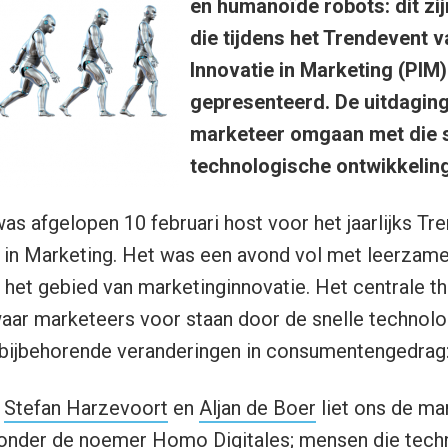
en humanoïde robots: dit zij
die tijdens het Trendevent v
Innovatie in Marketing (PIM
gepresenteerd. De uitdaging 
marketeer omgaan met die s
technologische ontwikkelin
s afgelopen 10 februari host voor het jaarlijks Tr
 in Marketing. Het was een avond vol met leerzame
 het gebied van marketinginnovatie. Het centrale 
aar marketeers voor staan door de snelle technol
bijbehorende veranderingen in consumentengedrag: D
n
Stefan Harzevoort
en
Aljan de Boer
liet ons de ma
r onder de noemer Homo Digitales; mensen die tech