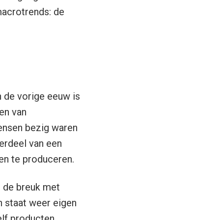
macrotrends: de
n de vorige eeuw is
en van
ensen bezig waren
erdeel van een
en te produceren.
is de breuk met
n staat weer eigen
elf producten