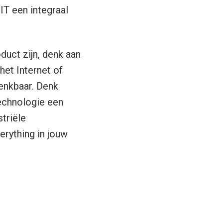
IT een integraal
duct zijn, denk aan
het Internet of
enkbaar. Denk
technologie een
triële
erything in jouw