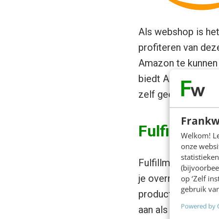
Als webshop is het 
profiteren van dez
Amazon te kunnen v
biedt Amazon je op
zelf geen zorgen 
Frankw
Fulfillmen
Welkom! Leu
onze websit
statistiek
Fulfillment by Ama
(bijvoorbee
je overneemt, inclu
op ‘Zelf in
gebruik van
product via Amazon
Powered by 
aan als een optie. 