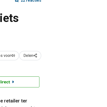
22 reacties
iets
s voor
Delen
direct
 retailer ter