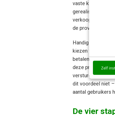
vaste kosten voor 
gerealiseerde verko
verkoopt. Amazon 
de provisiekosten 
Handig om te wete
kiezen voor een Pr
betalen over alle p
deze producten de
Zelf ins
versturen. Immers,
dit voordeel niet 
aantal gebruikers 
De vier sta