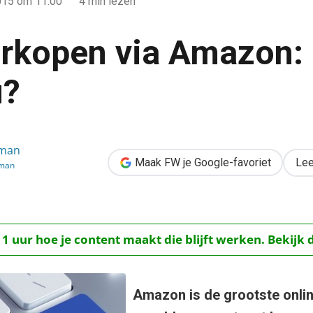
015
om 11:00
4 min lezen
rkopen via Amazon: 
u?
n: iets voor jou?
rman
Maak FW je Google-favoriet
Lee
rman
 1 uur hoe je content maakt die blijft werken. Bekijk 
Amazon is de grootste online