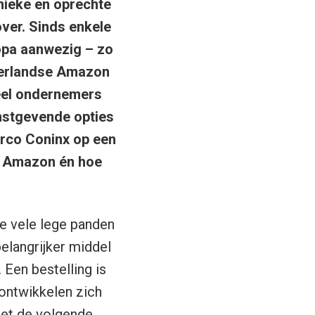
nieke en oprechte
over. Sinds enkele
uropa aanwezig – zo
derlandse Amazon
eel ondernemers
nstgevende opties
arco Coninx op een
ia Amazon én hoe
de vele lege panden
elangrijker middel
Een bestelling is
ontwikkelen zich
 het de volgende