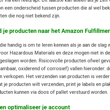
 via een feed/api. Dit laatste kan alleen als je zel
n een onderscheid tussen producten die al wel bek
n die nog niet bekend zijn.
d je producten naar het Amazon Fulfillmen
die handig is om te leren kennen als je aan de slag 
 voor Hazardous Materials en deze mogen niet in 
geslagen worden. Risicovolle producten ofwel geva
ambaar, oxiderend of corrosief) vallen hieronder: d
verkopen. Het verzenden van producten is verder s
 je producten wilt verzenden, print je labels en pla
ucten kunnen via doos of pallet verstuurd worden.
en optimaliseer je account