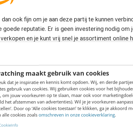
dan ook fijn om je aan deze partij te kunnen verbin
e goede reputatie. Er is geen investering nodig om 
erkopen en je kunt vrij snel je assortiment online 
ties om het verzenden en retourneren van je over 
over wanbetalers. Een interessante samenwerking d
atching maakt gebruik van cookies
t by Amazon
k dat je inspiratie en kennis komt opdoen. Wij, en derde partij
es gebruik van cookies. Wij gebruiken cookies voor het bijhoude
en, om jouw voorkeuren op te slaan, maar ook voor marketingdoe
zon (FBA) houdt in dat Amazon de gehele logistiek
ld het afstemmen van advertenties). Wil je je voorkeuren aanpass
sief de klantenservice (in de gewenste talen van de
stellen’. Door op ‘Alle cookies toestaan’ te klikken, ga je akkoord m
 alle cookies zoals
omschreven in onze cookieverklaring
.
 aanbiedt). Amazon neemt dit niet standaard over,
CookieInfo
Daar zijn natuurlijk enkele kosten aan verbonden. Zo 