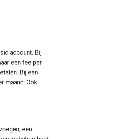
ic account. Bij
aar een fee per
talen. Bij een
er maand. Ook
evoegen, een