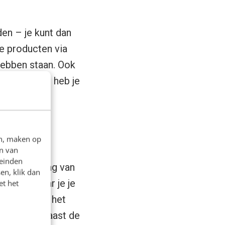
den – je kunt dan
je producten via
hebben staan. Ook
te nemen en heb je
us!
en, maken op
n van
leinden
e afhandeling van
en, klik dan
 landen waar je je
et het
 maar biedt het
betaal je, naast de