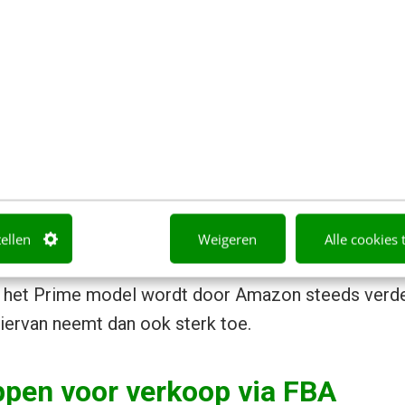
het aanhouden van je account á €39 per maand, een
op. Deze provisie is afhankelijk van het product da
heeft hiervoor een
calculator
ontwikkeld, zodat je 
voor jouw product zullen zijn.
n: sommige gebruikers van Amazon (o.a. US en Dui
ime abonnement. Dit houdt in dat zij geen verzend
roducten die Amazon verstuurt. Als je dus via FBA v
 voorkeur hebben boven producten van aanbieders d
tellen
Weigeren
Alle cookies 
 zo kost het deze gebruikers geen extra verzendko
– het Prime model wordt door Amazon steeds verder
hiervan neemt dan ook sterk toe.
ppen voor verkoop via FBA