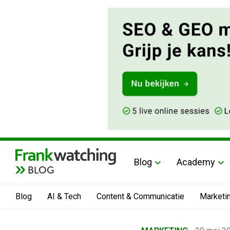
Blog
Academy
BLOG
Blog
AI & Tech
Content & Communicatie
Marketi
Home