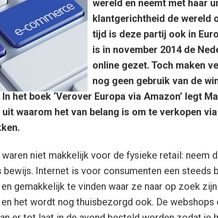
wereld en neemt met haar u
klantgerichtheid de wereld 
tijd is deze partij ook in E
is in november 2014 de Ne
online gezet. Toch maken v
nog geen gebruik van de wi
 In het boek ‘Verover Europa via Amazon’ legt M
 uit waarom het van belang is om te verkopen v
kken.
 waren niet makkelijk voor de fysieke retail: neem 
ls bewijs. Internet is voor consumenten een steeds b
n gemakkelijk te vinden waar ze naar op zoek zijn. 
en het wordt nog thuisbezorgd ook. De webshops 
kan er tot laat in de avond besteld worden zodat je