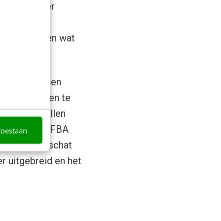
 provisie per
t je
snel kunt zien wat
tsland) kunnen
kosten hoeven te
erstuurt, zullen
ie niet via FBA
toestaan
sten. Onderschat
 uitgebreid en het