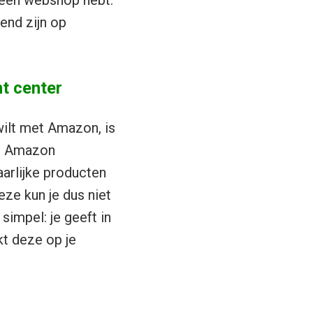
f een webshop hebt.
end zijn op
t center
wilt met Amazon, is
de Amazon
arlijke producten
eze kun je dus niet
impel: je geeft in
kt deze op je