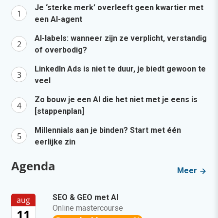
Je ‘sterke merk’ overleeft geen kwartier met
een AI-agent
AI-labels: wanneer zijn ze verplicht, verstandig
of overbodig?
LinkedIn Ads is niet te duur, je biedt gewoon te
veel
Zo bouw je een AI die het niet met je eens is
[stappenplan]
Millennials aan je binden? Start met één
eerlijke zin
Agenda
Meer
SEO & GEO met AI
aug
Online mastercourse
11