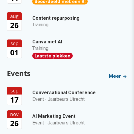
Beoordeeld met een 9!
aug
Content repurposing
26
Training
Canva met AI
sep
Training
01
Laatste plekken
Events
Meer
sep
Conversational Conference
17
Event
·
Jaarbeurs Utrecht
nov
AI Marketing Event
26
Event
·
Jaarbeurs Utrecht