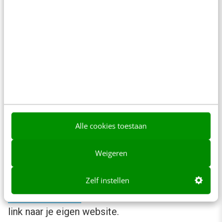
enkele startpagina dochters zeker
waardevol. Ook startpagina-kopieën, zoals
Startkabel
kunnen waardevolle links opleveren.
Check wel altijd via de
Open Site Explorer
of de
linkdirectory geen hoge spamscore heeft, want
dan is de kans groot dat een link van deze
website je bedrijf meer kwaad dan goed doet.
Alle cookies toestaan
6. Openingstijden
Weigeren
Als je een fysieke winkel hebt, dan kun je de
openingstijden van je bedrijf aanmelden bij
Zelf instellen
Openingstijden.nl
en genereer je meteen een
link naar je eigen website.