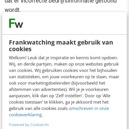
dat er incorrecte bedrijfsinformatie getoond
wordt.
2. Facebook
Frankwatching maakt gebruik van
Op het grootste sociale netwerk ter wereld kun
cookies
je een pagina aanmaken voor onder andere een
Welkom! Leuk dat je inspiratie en kennis komt opdoen.
bedrijf, product of organisatie. Deze pagina’s
Wij, en derde partijen, maken op onze websites gebruik
van cookies. Wij gebruiken cookies voor het bijhouden
worden door Google geïndexeerd en
van statistieken, om jouw voorkeuren op te slaan, maar
verschijnen vaak hoog in de zoekresultaten.
ook voor marketingdoeleinden (bijvoorbeeld het
afstemmen van advertenties). Wil je je voorkeuren
Daarnaast kun je via deze pagina je site
aanpassen, klik dan op ‘Zelf instellen’. Door op ‘Alle
promoten op Facebook. Met een
aantal tips
cookies toestaan’ te klikken, ga je akkoord met het
kun je je Facebookpagina effectief instellen.
gebruik van alle cookies zoals
omschreven in onze
cookieverklaring
.
Powered by CookieInfo
3. LinkedIn