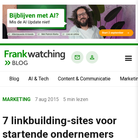
BLOG
Blog
AI & Tech
Content & Communicatie
Marketi
Home
MARKETING
7 aug 2015
5 min lezen
›
Blog
7 linkbuilding-sites voor
›
startende ondernemers
Marketing