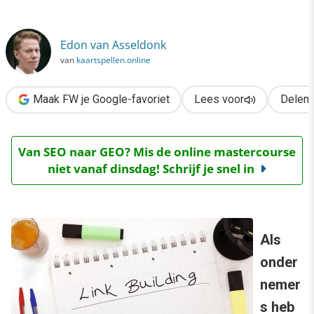
›
7 linkbuilding-sites voor startende ondernemers
Edon van Asseldonk
van
kaartspellen.online
Maak FW je Google-favoriet
Lees voor
Delen
Van SEO naar GEO? Mis de online mastercourse
niet vanaf dinsdag! Schrijf je snel in
Als
onder
nemer
s heb