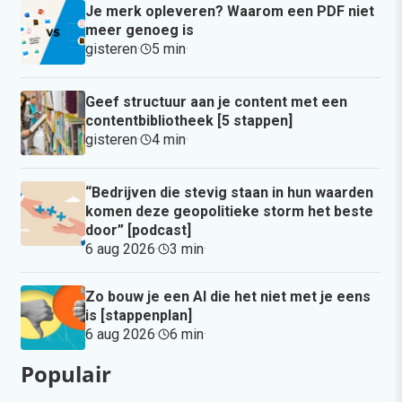
Je merk opleveren? Waarom een PDF niet
meer genoeg is
gisteren
·
5 min
·
Geef structuur aan je content met een
contentbibliotheek [5 stappen]
gisteren
·
4 min
·
“Bedrijven die stevig staan in hun waarden
komen deze geopolitieke storm het beste
door” [podcast]
6 aug 2026
·
3 min
·
Zo bouw je een AI die het niet met je eens
is [stappenplan]
6 aug 2026
·
6 min
·
Populair