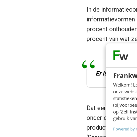
In de informatieco
informatievormen 
procent onthouden 
procent van wat z
Er is een const
Frankw
Welkom! Leu
onze websit
statistiek
(bijvoorbee
Dat een visuele boo
op ‘Zelf in
onder de zon. Maar
gebruik van
productieprogramma
Powered by 