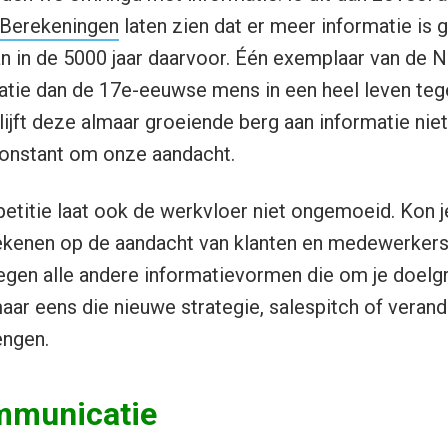
Berekeningen
laten zien dat er meer informatie is 
an in de 5000 jaar daarvoor. Één exemplaar van de
atie dan de 17e-eeuwse mens in een heel leven te
ijft deze almaar groeiende berg aan informatie nie
 constant om onze aandacht.
titie laat ook de werkvloer niet ongemoeid. Kon j
ekenen op de aandacht van klanten en medewerker
e tegen alle andere informatievormen die om je doel
ar eens die nieuwe strategie, salespitch of veran
engen.
mmunicatie