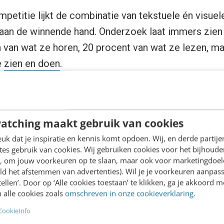
mpetitie lijkt de combinatie van tekstuele én visuel
aan de winnende hand. Onderzoek laat immers zien
van wat ze horen, 20 procent van wat ze lezen, maa
e
zien en doen
.
ante strijd om onze aandacht.”
atching maakt gebruik van cookies
k dat je inspiratie en kennis komt opdoen. Wij, en derde partij
es gebruik van cookies. Wij gebruiken cookies voor het bijhoude
en, om jouw voorkeuren op te slaan, maar ook voor marketingdoe
ld het afstemmen van advertenties). Wil je je voorkeuren aanpass
dschap beter beklijft dan een puur tekstuele, is nat
stellen’. Door op ‘Alle cookies toestaan’ te klikken, ga je akkoord m
 met de komst van snel internet en uitgebreide digi
 alle cookies zoals
omschreven in onze cookieverklaring
.
’s zijn beelden een stuk eenvoudiger te producere
CookieInfo