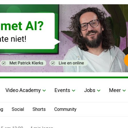
Video Academy
Events
Jobs
Meer
ng
Social
Shorts
Community