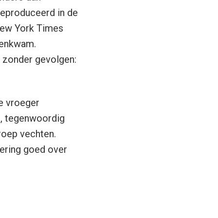
geproduceerd in de
 New York Times
genkwam.
t zonder gevolgen:
e vroeger
s, tegenwoordig
groep vechten.
dering goed over