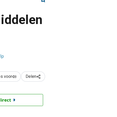
middelen
ilp
s voor
Delen
direct