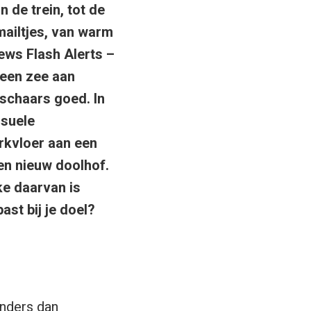
 de trein, tot de
ailtjes, van warm
ews Flash Alerts –
een zee aan
 schaars goed. In
isuele
rkvloer aan een
en nieuw doolhof.
ke daarvan is
ast bij je doel?
anders dan