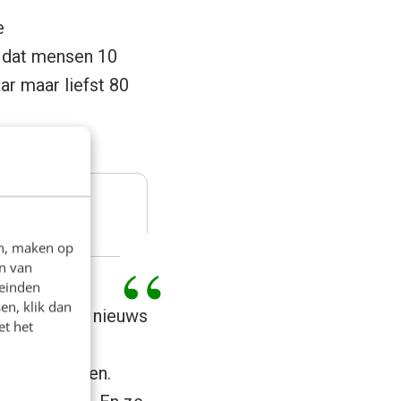
e
 dat mensen 10
r maar liefst 80
en, maken op
n van
leinden
en, klik dan
uurlijk niets nieuws
et het
tale
n én te delen.