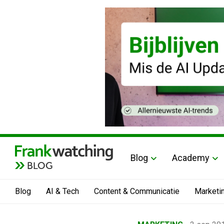
Blog
Academy
BLOG
Blog
AI & Tech
Content & Communicatie
Marketi
Home