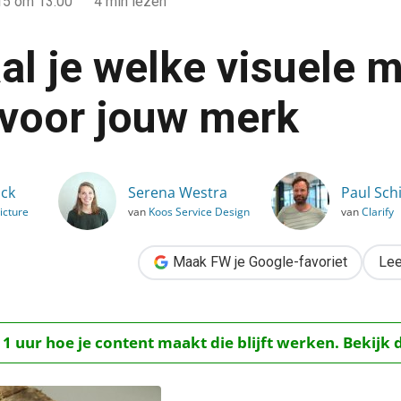
15
om 13:00
4 min lezen
al je welke visuele 
voor jouw merk
ele middelen werken voor jouw merk
jck
Serena Westra
Paul Sch
icture
van
Koos Service Design
van
Clarify
Maak FW je Google-favoriet
Lee
 1 uur hoe je content maakt die blijft werken. Bekijk 