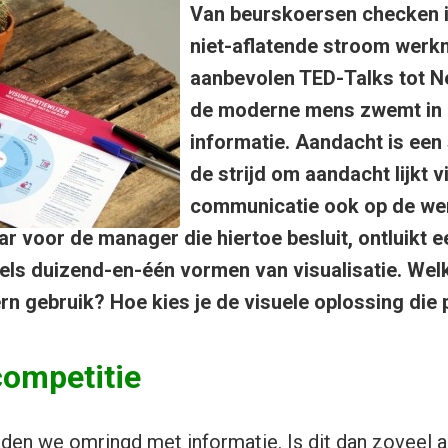
Van beurskoersen checken in
niet-aflatende stroom werkm
aanbevolen TED-Talks tot N
de moderne mens zwemt in 
informatie. Aandacht is een
de strijd om aandacht lijkt v
communicatie ook op de we
r voor de manager die hiertoe besluit, ontluikt e
els duizend-en-één vormen van visualisatie. Wel
rn gebruik? Hoe kies je de visuele oplossing die p
competitie
en we omringd met informatie. Is dit dan zoveel 