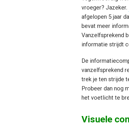
vroeger? Jazeker.
afgelopen 5 jaar d
bevat meer inform
Vanzelfsprekend bl
informatie strijdt
De informatiecompe
vanzelfsprekend r
trek je ten strijd
Probeer dan nog ma
het voetlicht te br
Visuele co