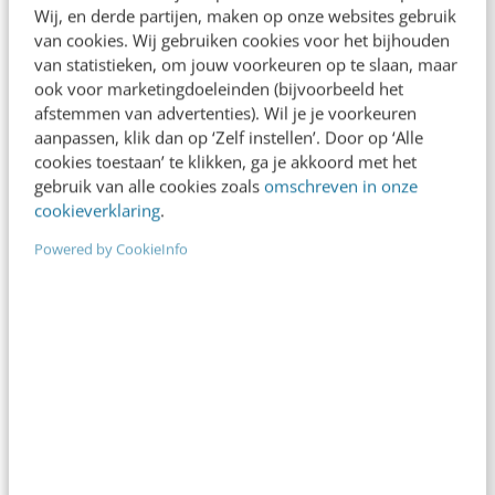
MARKETING
Wij, en derde partijen, maken op onze websites gebruik
Zo bepaal je welke visuele middelen werken
van cookies. Wij gebruiken cookies voor het bijhouden
voor jouw merk
van statistieken, om jouw voorkeuren op te slaan, maar
Van beurskoersen checken in de trein, tot de niet-
ook voor marketingdoeleinden (bijvoorbeeld het
aflatende stroom werkmailtjes, van warm
afstemmen van advertenties). Wil je je voorkeuren
aanpassen, klik dan op ‘Zelf instellen’. Door op ‘Alle
aanbevolen TED-Talks tot News Flash Alerts – de
cookies toestaan’ te klikken, ga je akkoord met het
moderne…
gebruik van alle cookies zoals
omschreven in onze
cookieverklaring
.
Fleur van Wijck & Serena Westra & Paul Schilp
·
11 jaar
geleden
Powered by CookieInfo