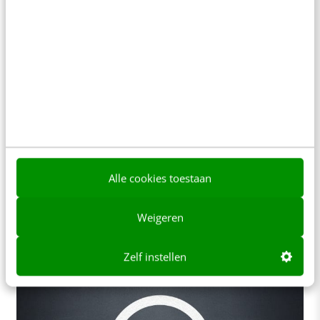
MARKETING
Giro555 voor de Filipijnen: over de kracht
van beeld en storytelling
Vandaag is de Nationale actie voor de ramp op de
Filipijnen. Publieke en commerciële omroepen
besteden de hele dag aandacht aan de…
Alle cookies toestaan
Eric van Oevelen
·
13 jaar geleden
Weigeren
Zelf instellen